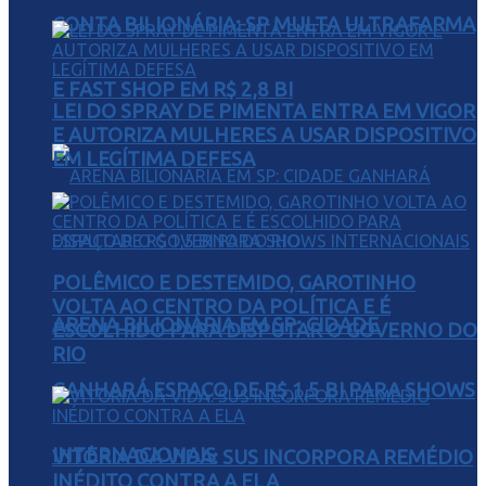
CONTA BILIONÁRIA: SP MULTA ULTRAFARMA
E FAST SHOP EM R$ 2,8 BI
LEI DO SPRAY DE PIMENTA ENTRA EM VIGOR
E AUTORIZA MULHERES A USAR DISPOSITIVO
EM LEGÍTIMA DEFESA
POLÊMICO E DESTEMIDO, GAROTINHO
VOLTA AO CENTRO DA POLÍTICA E É
ARENA BILIONÁRIA EM SP: CIDADE
ESCOLHIDO PARA DISPUTAR O GOVERNO DO
RIO
GANHARÁ ESPAÇO DE R$ 1,5 BI PARA SHOWS
INTERNACIONAIS
VITÓRIA DA VIDA: SUS INCORPORA REMÉDIO
INÉDITO CONTRA A ELA