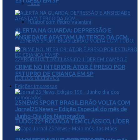
ESTUPRO EM SP
Tudo
Futebol com Pedro Valentini
ALERTA NA GUARDA: DEPRESSÃO E
ANSIEDADE AFASTAM UM TERÇO DA GCM.
CRIME NO INTERIOR: ATOR É PRESO POR
ESTUPRO DE CRIANÇA EM SP
Edições Impressas
25NEWS SPORT BRASILEIRÃO VOLTA COM
Jornal25News – Edição Especial do mês de
Junho-Dia dos Namorados
TUDO: 22ª RODADA TEM CLÁSSICO, LÍDER