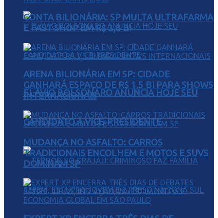
CONTA BILIONÁRIA: SP MULTA ULTRAFARMA
E FAST SHOP EM R$ 2,8 BI
ARENA BILIONÁRIA EM SP: CIDADE
GANHARÁ ESPAÇO DE R$ 1,5 BI PARA SHOWS
FLÁVIO BOLSONARO ANUNCIA HOJE SEU
INTERNACIONAIS
CANDIDATO A VICE-PRESIDENTE
MUDANÇA NO ASFALTO: CARROS
TRADICIONAIS ENCOLHEM E MOTOS E SUVS
DOMINAM SP