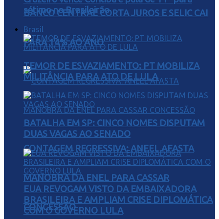
sétimo no Brasileirão
BANCO CENTRAL CORTA JUROS E SELIC CAI
Brasil
PARA 14% AO ANO
TEMOR DE ESVAZIAMENTO: PT MOBILIZA
MILITÂNCIA PARA ATO DE LULA
BATALHA EM SP: CINCO NOMES DISPUTAM
DUAS VAGAS AO SENADO
CONTAGEM REGRESSIVA: ANEEL AFASTA
MANOBRA DA ENEL PARA CASSAR
EUA REVOGAM VISTO DA EMBAIXADORA
BRASILEIRA E AMPLIAM CRISE DIPLOMÁTICA
CONCESSÃO
COM O GOVERNO LULA