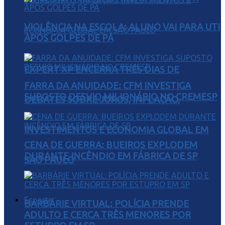
VIOLÊNCIA NA ESCOLA: ALUNO VAI PARA UTI
APÓS GOLPES DE PÁ
EXPERT XP ENCERRA TRÊS DIAS DE
FARRA DA ANUIDADE: CFM INVESTIGA
SUPOSTO DESVIO MILIONÁRIO NO CREMESP
DEBATES SOBRE JUROS, INFLAÇÃO,
INVESTIMENTOS E ECONOMIA GLOBAL EM
CENA DE GUERRA: BUEIROS EXPLODEM
DURANTE INCÊNDIO EM FÁBRICA DE SP
SÃO PAULO
Esporte
BARBÁRIE VIRTUAL: POLÍCIA PRENDE
ADULTO E CERCA TRÊS MENORES POR