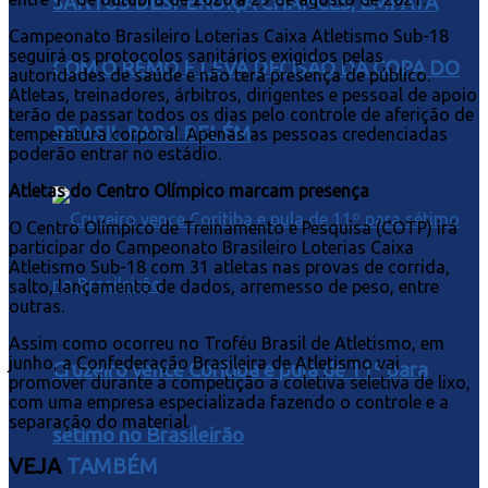
SANTOS DESPERDIÇA CHANCES, EMPATA
Campeonato Brasileiro Loterias Caixa Atletismo Sub-18
seguirá os protocolos sanitários exigidos pelas
COM O REMO E LEVA DECISÃO DA COPA DO
autoridades de saúde e não terá presença de público.
Atletas, treinadores, árbitros, dirigentes e pessoal de apoio
terão de passar todos os dias pelo controle de aferição de
BRASIL PARA BELÉM
temperatura corporal. Apenas as pessoas credenciadas
poderão entrar no estádio.
Atletas do Centro Olímpico marcam presença
O Centro Olímpico de Treinamento e Pesquisa (COTP) irá
participar do Campeonato Brasileiro Loterias Caixa
Atletismo Sub-18 com 31 atletas nas provas de corrida,
salto, lançamento de dados, arremesso de peso, entre
outras.
Assim como ocorreu no Troféu Brasil de Atletismo, em
junho, a Confederação Brasileira de Atletismo vai
Cruzeiro vence Coritiba e pula de 11º para
promover durante a competição a coletiva seletiva de lixo,
com uma empresa especializada fazendo o controle e a
separação do material.
sétimo no Brasileirão
VEJA
TAMBÉM