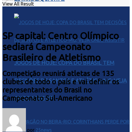
View All Result
SP capital: Centro Olímpico
sediará Campeonato
Brasileiro de Atletismo
JOGOS DE HOJE: COPA DO BRASIL TEM
Competição reunirá atletas de 135
DECISÕES DE SANTOS E ATLÉTICO-MG; VEJA
clubes de todo o país e vai definir os
representantes do Brasil no
Campeonato Sul-Americano
ONDE ASSISTIR
por
25news