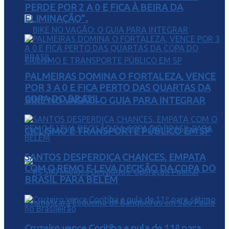
PERDE POR 2 A 0 E FICA À BEIRA DA
ELIMINAÇÃO”.
PALMEIRAS DOMINA O FORTALEZA, VENCE
POR 3 A 0 E FICA PERTO DAS QUARTAS DA
COPA DO BRASIL
BIKE NO VAGÃO: O GUIA PARA INTEGRAR
CICLISMO E TRANSPORTE PÚBLICO EM SP
SANTOS DESPERDIÇA CHANCES, EMPATA
COM O REMO E LEVA DECISÃO DA COPA DO
BRASIL PARA BELÉM
Cruzeiro vence Coritiba e pula de 11º para