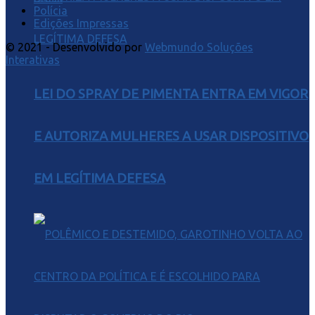
Polícia
Edições Impressas
© 2021 - Desenvolvido por
Webmundo Soluções
Interativas
LEI DO SPRAY DE PIMENTA ENTRA EM VIGOR
E AUTORIZA MULHERES A USAR DISPOSITIVO
EM LEGÍTIMA DEFESA