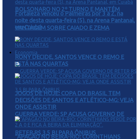
BOLSONARO NO 2º TURNO E MANTÉM
Fortaleza venceu o Palmeiras por 3 a 2, na
noite desta quarta-feira (5), na Arena Pantanal,
em Cuiabá
VANTAGEM SOBRE CAIADO E ZEMA
Economia
RONY DECIDE, SANTOS VENCE O REMO E
ESTÁ NAS QUARTAS
JOGOS DE HOJE: COPA DO BRASIL TEM
DECISÕES DE SANTOS E ATLÉTICO-MG; VEJA
ONDE ASSISTIR
GUERRA VERDE: SP ACUSA GOVERNO DE
RETER R$ 3,5 BI PARA ÔNIBUS
“APAGÃO NO BEIRA-RIO: CORINTHIANS