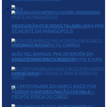
Polícia
ABSOLVIÇÃO QUE REVOLTA: JÚRI LIVRA PMS
DE MORTE EM PARAISÓPOLIS
MUDANÇA NO ASFALTO: CARROS
AÇÃO RELÂMPAGO: PMS INTERVÊM EM
ASSALTO E MATAM DOIS EM SP
TRADICIONAIS ENCOLHEM E MOTOS E SUVS
DOMINAM SP
STJ RESPONSABILIZA MARCO BUZZI POR
ASSÉDIO E IMPORTUNAÇÃO SEXUAL E
PROPÕE PERDA DO CARGO