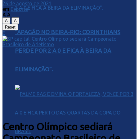
26 de agosto de 2021
em
Esporte
A
A
A
A
Reset
“APAGÃO NO BEIRA-RIO: CORINTHIANS
0
PERDE POR 2 A 0 E FICA À BEIRA DA
ELIMINAÇÃO”.
Centro Olímpico sediará
Campeonato Brasileiro de