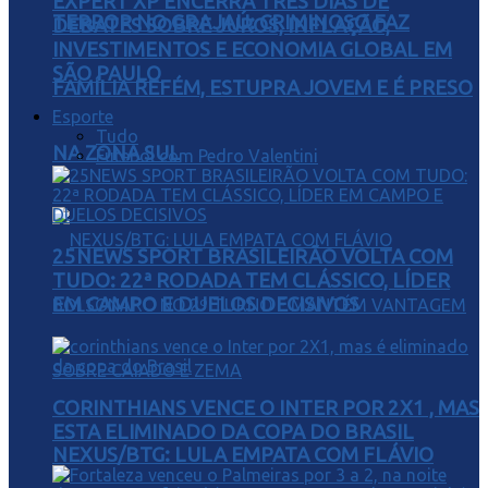
EXPERT XP ENCERRA TRÊS DIAS DE
TERROR NO GRAJAÚ: CRIMINOSO FAZ
DEBATES SOBRE JUROS, INFLAÇÃO,
INVESTIMENTOS E ECONOMIA GLOBAL EM
SÃO PAULO
FAMÍLIA REFÉM, ESTUPRA JOVEM E É PRESO
Esporte
Tudo
NA ZONA SUL
Futebol com Pedro Valentini
25NEWS SPORT BRASILEIRÃO VOLTA COM
TUDO: 22ª RODADA TEM CLÁSSICO, LÍDER
EM CAMPO E DUELOS DECISIVOS
CORINTHIANS VENCE O INTER POR 2X1 , MAS
ESTA ELIMINADO DA COPA DO BRASIL
NEXUS/BTG: LULA EMPATA COM FLÁVIO