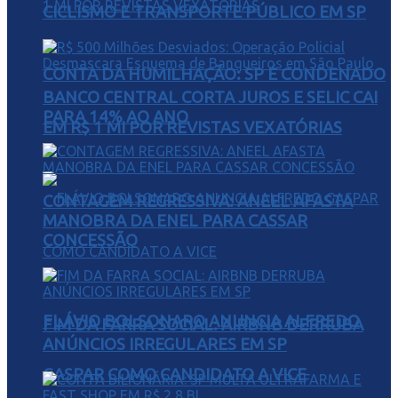
CICLISMO E TRANSPORTE PÚBLICO EM SP
CONTA DA HUMILHAÇÃO: SP É CONDENADO
BANCO CENTRAL CORTA JUROS E SELIC CAI
PARA 14% AO ANO
EM R$ 1 MI POR REVISTAS VEXATÓRIAS
CONTAGEM REGRESSIVA: ANEEL AFASTA
MANOBRA DA ENEL PARA CASSAR
CONCESSÃO
FLÁVIO BOLSONARO ANUNCIA ALFREDO
FIM DA FARRA SOCIAL: AIRBNB DERRUBA
ANÚNCIOS IRREGULARES EM SP
GASPAR COMO CANDIDATO A VICE