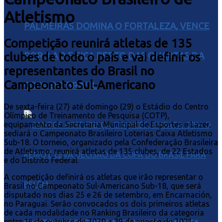
Atletismo
PALMEIRAS DOMINA O FORTALEZA, VENCE
Competição reunirá atletas de 135
POR 3 A 0 E FICA PERTO DAS QUARTAS DA
clubes de todo o país e vai definir os
representantes do Brasil no
Campeonato Sul-Americano
COPA DO BRASIL
De sexta-feira (27) até domingo (29) o Estádio do Centro
Olímpico de Treinamento de Pesquisa (COTP),
equipamento da Secretaria Municipal de Esportes e Lazer,
sediará o Campeonato Brasileiro Loterias Caixa Atletismo
Sub-18. O torneio, organizado pela Confederação Brasileira
de Atletismo, reunirá atletas de 135 clubes, de 22 Estados
e do Distrito Federal.
A competição definirá os atletas que irão representar o
Brasil no Campeonato Sul-Americano Sub-18, que será
disputado nos dias 25 e 26 de setembro, em Encarnación,
no Paraguai. Serão convocados os dois primeiros atletas
de cada modalidade no Ranking Brasileiro da categoria
entre 1º de outubro de 2020 a 29 de agosto de 2021.