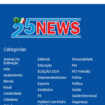
Categorias
Animais De
Editorial
Personalidade
Estimação
Educação
Pet
Arte
ELEIÇÃO 2024
PET Friendly
Auatomóveis
Empreendedorismo
Polícia
Bitcoin
Esporte
Política
Brasil
Estatistica
Saúde
Celebridade
Fé
Saúde Emocional
Cidadania
Futebol Com Pedro
Segurança