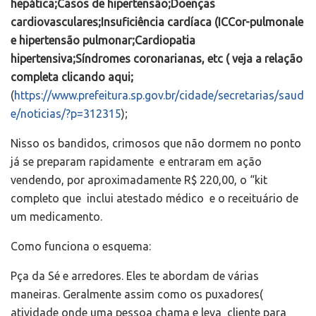
hepática;Casos de hipertensão;Doenças
cardiovasculares;Insuficiência cardíaca (ICCor-pulmonale
e hipertensão pulmonar;Cardiopatia
hipertensiva;Síndromes coronarianas, etc ( veja a relação
completa clicando aqui;
(
https://www.prefeitura.sp.gov.br/cidade/secretarias/saud
e/noticias/?p=312315
);
Nisso os bandidos, crimosos que não dormem no ponto
já se preparam rapidamente e entraram em ação
vendendo, por aproximadamente R$ 220,00, o “kit
completo que inclui atestado médico e o receituário de
um medicamento.
Como funciona o esquema:
Pça da Sé e arredores. Eles te abordam de várias
maneiras. Geralmente assim como os puxadores(
atividade onde uma pessoa chama e leva cliente para