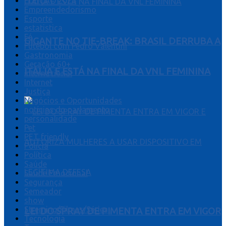
ELEIÇÃO 2024
Empreendedorismo
Esporte
estatistica
Fé
GIGANTE NO TIE-BREAK: BRASIL DERRUBA A
Futebol com Pedro Valentini
Gastronomia
Geração 60+
ITÁLIA E ESTÁ NA FINAL DA VNL FEMININA
internacional
Internet
Justiça
Negócios e Oportunidades
notícias do parlamento
personalidade
Pet
PET friendly
Polícia
Política
Saúde
Saúde Emocional
Segurança
Semeador
show
Streming/Filmes/Séries
LEI DO SPRAY DE PIMENTA ENTRA EM VIGOR
Tecnologia