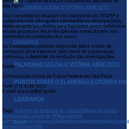
dentro do Tribunal de Ética e Disciplina da Seccional de
São Paulo.
Tais Conselheiros atuavam nos bastidores do TED/SP e
contavam com advogados intermediários desimpedidos,
especialmente escolhidos para figurarem como defensores
nesses processos ético-disciplinares e executarem seus
comandos na condução dos casos.
Os investigados poderão responder pelos crimes de
corrupção ativa e passiva, bem como de organização
criminosa, a depender da evolução das investigações.
PALMEIRAS GOLEIA O VITÓRIA, ABRE OITO
Fonte:
Comunicação Social da Polícia Federal em São Paulo
PONTOS SOBRE O FLAMENGO E DISPARA NA
Fone: (11) 3538-5013
E-mail: scs.srsp@pf.gov.br
LIDERANÇA
Tags:
# Direto da Redação do Jornal25News no Centro
Histórico da Cidade de SP
#jornalismo
alternativo
#jornalismocidadão
#jornalismodeprestaçãodese
Brasil
mariomarcovicchio