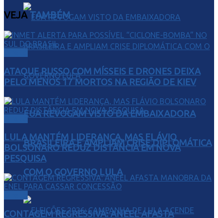
VEJA
TAMBÉM
Direito
ATAQUE RUSSO COM MÍSSEIS E DRONES DEIXA
PELO MENOS 17 MORTOS NA REGIÃO DE KIEV
EUA REVOGAM VISTO DA EMBAIXADORA
Direito
LULA MANTÉM LIDERANÇA, MAS FLÁVIO
BRASILEIRA E AMPLIAM CRISE DIPLOMÁTICA
BOLSONARO REDUZ DISTÂNCIA EM NOVA
PESQUISA
COM O GOVERNO LULA
Direito
CONTAGEM REGRESSIVA: ANEEL AFASTA