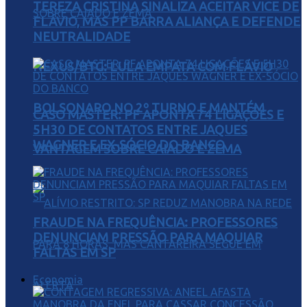
TEREZA CRISTINA SINALIZA ACEITAR VICE DE
FLÁVIO, MAS PP BARRA ALIANÇA E DEFENDE
NEUTRALIDADE
NEXUS/BTG: LULA EMPATA COM FLÁVIO
BOLSONARO NO 2º TURNO E MANTÉM
CASO MASTER: PF APONTA 74 LIGAÇÕES E
5H30 DE CONTATOS ENTRE JAQUES
WAGNER E EX-SÓCIO DO BANCO
VANTAGEM SOBRE CAIADO E ZEMA
FRAUDE NA FREQUÊNCIA: PROFESSORES
DENUNCIAM PRESSÃO PARA MAQUIAR
FALTAS EM SP
Economia