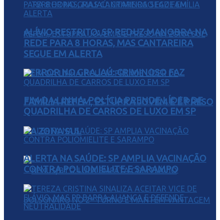
ALÍVIO RESTRITO: SP REDUZ MANOBRA NA
REDE PARA 8 HORAS, MAS CANTAREIRA
SEGUE EM ALERTA
TERROR NO GRAJAÚ: CRIMINOSO FAZ
FIM DA LINHA: POLÍCIA PRENDE LÍDER DE
FAMÍLIA REFÉM, ESTUPRA JOVEM E É PRESO
QUADRILHA DE CARROS DE LUXO EM SP
NA ZONA SUL
ALERTA NA SAÚDE: SP AMPLIA VACINAÇÃO
CONTRA POLIOMIELITE E SARAMPO