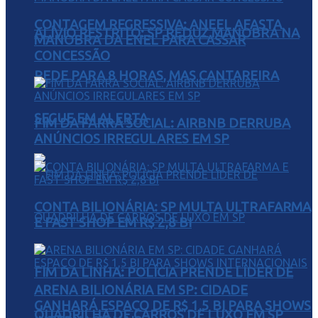
CONTAGEM REGRESSIVA: ANEEL AFASTA
ALÍVIO RESTRITO: SP REDUZ MANOBRA NA
MANOBRA DA ENEL PARA CASSAR
CONCESSÃO
REDE PARA 8 HORAS, MAS CANTAREIRA
SEGUE EM ALERTA
FIM DA FARRA SOCIAL: AIRBNB DERRUBA
ANÚNCIOS IRREGULARES EM SP
CONTA BILIONÁRIA: SP MULTA ULTRAFARMA
E FAST SHOP EM R$ 2,8 BI
FIM DA LINHA: POLÍCIA PRENDE LÍDER DE
ARENA BILIONÁRIA EM SP: CIDADE
GANHARÁ ESPAÇO DE R$ 1,5 BI PARA SHOWS
QUADRILHA DE CARROS DE LUXO EM SP