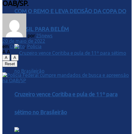
OAB/SP.
COM O REMO E LEVA DECISÃO DA COPA DO
BRASIL PARA BELÉM
por
25news
20 de maio de 2022
em
Direito
,
Polícia
A
A
A
A
Reset
0
Cruzeiro vence Coritiba e pula de 11º para
sétimo no Brasileirão