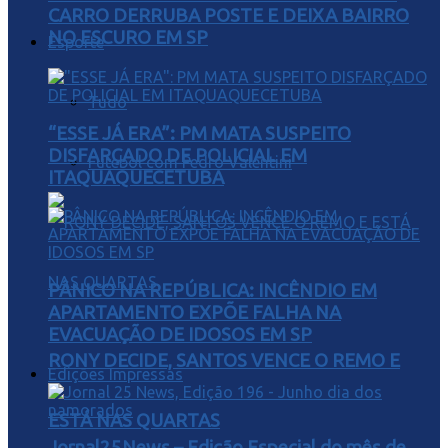
CARRO DERRUBA POSTE E DEIXA BAIRRO
NO ESCURO EM SP
Esporte
Tudo
“ESSE JÁ ERA”: PM MATA SUSPEITO
DISFARÇADO DE POLICIAL EM
Futebol com Pedro Valentini
ITAQUAQUECETUBA
PÂNICO NA REPÚBLICA: INCÊNDIO EM
APARTAMENTO EXPÕE FALHA NA
EVACUAÇÃO DE IDOSOS EM SP
RONY DECIDE, SANTOS VENCE O REMO E
Edições Impressas
ESTÁ NAS QUARTAS
Jornal25News – Edição Especial do mês de