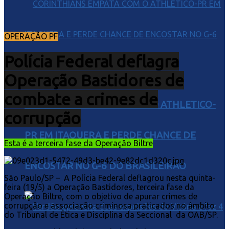
OPERAÇÃO PF
Polícia Federal deflagra
Operação Bastidores de
combate a crimes de
CORINTHIANS EMPATA COM O ATHLETICO-
corrupção
PR EM ITAQUERA E PERDE CHANCE DE
Esta é a terceira fase da Operação Biltre
ENCOSTAR NO G-6 DO BRASILEIRÃO
São Paulo/SP – A Polícia Federal deflagrou nesta quinta-
feira (19/5) a Operação Bastidores, terceira fase da
Operação Biltre, com o objetivo de apurar crimes de
corrupção e associação criminosa praticados no âmbito
do Tribunal de Ética e Disciplina da Seccional da OAB/SP.