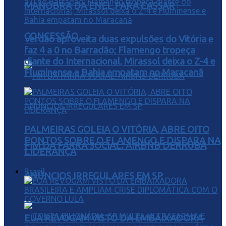
MANOBRA DA ENEL PARA CASSAR
CONCESSÃO
Verdão aproveita duas expulsões do Vitória e
faz 4 a 0 no Barradão; Flamengo tropeça
diante do Internacional, Mirassol deixa o Z-4 e
Fluminense e Bahia empatam no Maracanã
PALMEIRAS GOLEIA O VITÓRIA, ABRE OITO
PONTOS SOBRE O FLAMENGO E DISPARA NA
FIM DA FARRA SOCIAL: AIRBNB DERRUBA
LIDERANÇA
Brasil
ANÚNCIOS IRREGULARES EM SP
EUA REVOGAM VISTO DA EMBAIXADORA