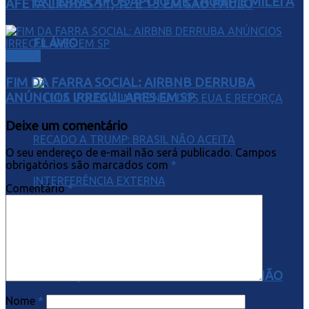
EXTERNA APÓS APOIO DE TRUMP E MILEI A
AFETA LINHAS 11, 12 E 13 EM SÃO PAULO
FLÁVIO
Cidade
FIM DA FARRA SOCIAL: AIRBNB DERRUBA
ANÚNCIOS IRREGULARES EM SP
Deixe um comentário
O seu endereço de e-mail não será publicado.
Campos
obrigatórios são marcados com
*
Comentário
*
LULA VOLTA À IMPRENSA DOS EUA E
REFORÇA RECADO A TRUMP: BRASIL NÃO
Nome
*