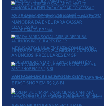
CONTAGEM REGRESSIVA: ANEEL AFASTA
MANOBRA DA ENEL PARA CASSAR
CONCESSÃO
NEXUS/BTG: LULA EMPATA COM FLÁVIO
FIM DA FARRA SOCIAL: AIRBNB DERRUBA
ANÚNCIOS IRREGULARES EM SP
BOLSONARO NO 2º TURNO E MANTÉM
VANTAGEM SOBRE CAIADO E ZEMA
CONTA BILIONÁRIA: SP MULTA ULTRAFARMA
E FAST SHOP EM R$ 2,8 BI
ARENA BILIONÁRIA EM SP: CIDADE