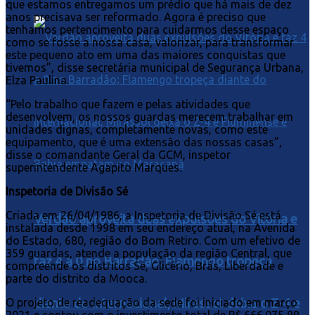
que estamos entregamos um prédio que há mais de dez
anos precisava ser reformado. Agora é preciso que
tenhamos pertencimento para cuidarmos desse espaço
como se fosse a nossa casa, valorizar, para transformar
este pequeno ato em uma das maiores conquistas que
tivemos”, disse secretária municipal de Segurança Urbana,
Elza Paulina.
“Pelo trabalho que fazem e pelas atividades que
desenvolvem, os nossos guardas merecem trabalhar em
unidades dignas, completamente novas, como este
equipamento, que é uma extensão das nossas casas”,
disse o comandante Geral da GCM, inspetor
superintendente Agapito Marques.
Inspetoria de Divisão Sé
Criada em 26/04/1986, a Inspetoria de Divisão Sé está
Verdão aproveita duas expulsões do Vitória e
instalada desde 1998 em seu endereço atual, na Avenida
do Estado, 680, região do Bom Retiro. Com um efetivo de
359 guardas, atende a população da região Central, que
faz 4 a 0 no Barradão; Flamengo tropeça
compreende os distritos Sé, Glicério, Brás, Liberdade e
parte do distrito da Mooca.
diante do Internacional, Mirassol deixa o Z-4 e
O projeto de readequação da sede foi iniciado em março