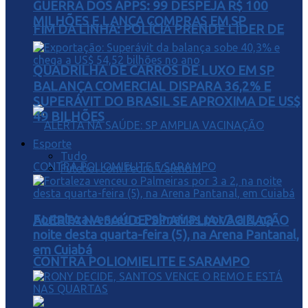
GUERRA DOS APPS: 99 DESPEJA R$ 100
MILHÕES E LANÇA COMPRAS EM SP
FIM DA LINHA: POLÍCIA PRENDE LÍDER DE
QUADRILHA DE CARROS DE LUXO EM SP
BALANÇA COMERCIAL DISPARA 36,2% E
SUPERÁVIT DO BRASIL SE APROXIMA DE US$
49 BILHÕES
Esporte
Tudo
Futebol com Pedro Valentini
Fortaleza venceu o Palmeiras por 3 a 2, na
ALERTA NA SAÚDE: SP AMPLIA VACINAÇÃO
noite desta quarta-feira (5), na Arena Pantanal,
em Cuiabá
CONTRA POLIOMIELITE E SARAMPO