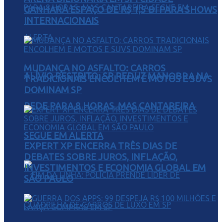
GANHARÁ ESPAÇO DE R$ 1,5 BI PARA SHOWS
INTERNACIONAIS
MUDANÇA NO ASFALTO: CARROS
ALÍVIO RESTRITO: SP REDUZ MANOBRA NA
TRADICIONAIS ENCOLHEM E MOTOS E SUVS
DOMINAM SP
REDE PARA 8 HORAS, MAS CANTAREIRA
SEGUE EM ALERTA
EXPERT XP ENCERRA TRÊS DIAS DE
DEBATES SOBRE JUROS, INFLAÇÃO,
INVESTIMENTOS E ECONOMIA GLOBAL EM
SÃO PAULO