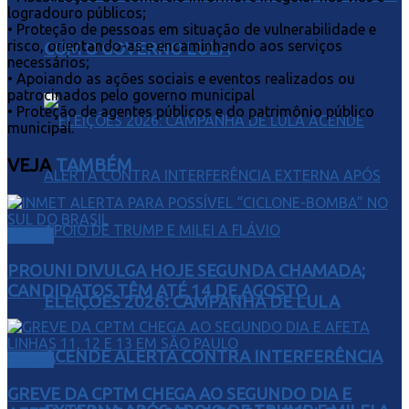
logradouro públicos;
• Proteção de pessoas em situação de vulnerabilidade e
risco, orientando-as e encaminhando aos serviços
COM O GOVERNO LULA
necessários;
• Apoiando as ações sociais e eventos realizados ou
patrocinados pelo governo municipal
• Proteção de agentes públicos e do patrimônio público
municipal.
VEJA
TAMBÉM
Cidade
PROUNI DIVULGA HOJE SEGUNDA CHAMADA;
CANDIDATOS TÊM ATÉ 14 DE AGOSTO
ELEIÇÕES 2026: CAMPANHA DE LULA
ACENDE ALERTA CONTRA INTERFERÊNCIA
Cidade
GREVE DA CPTM CHEGA AO SEGUNDO DIA E