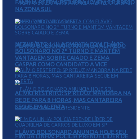
FAMÍLIA REFÉM, ESTUPRA JOVEM E É PRESO
NA ZONA SUL
NEXUS/BTG: LULA EMPATA COM FLÁVIO
FLÁVIO BOLSONARO ANUNCIA ALFREDO
BOLSONARO NO 2º TURNO E MANTÉM
VANTAGEM SOBRE CAIADO E ZEMA
GASPAR COMO CANDIDATO A VICE
ALÍVIO RESTRITO: SP REDUZ MANOBRA NA
REDE PARA 8 HORAS, MAS CANTAREIRA
SEGUE EM ALERTA
FLÁVIO BOLSONARO ANUNCIA HOJE SEU
FIM DA LINHA: POLÍCIA PRENDE LÍDER DE