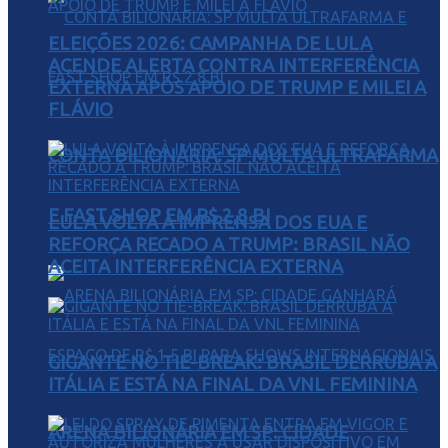
ELEIÇÕES 2026: CAMPANHA DE LULA
ACENDE ALERTA CONTRA INTERFERÊNCIA
EXTERNA APÓS APOIO DE TRUMP E MILEI A
FLÁVIO
CONTA BILIONÁRIA: SP MULTA ULTRAFARMA
E FAST SHOP EM R$ 2,8 BI
LULA VOLTA À IMPRENSA DOS EUA E
REFORÇA RECADO A TRUMP: BRASIL NÃO
ACEITA INTERFERÊNCIA EXTERNA
GIGANTE NO TIE-BREAK: BRASIL DERRUBA A
ITÁLIA E ESTÁ NA FINAL DA VNL FEMININA
ARENA BILIONÁRIA EM SP: CIDADE