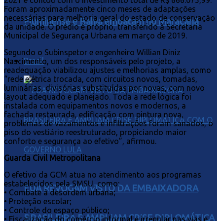
2021 e contou com o investimento total de R$ 666.075,99.
Foram aproximadamente cinco meses de adaptações
necessárias para melhoria geral do estado de conservação
Fluminense e Bahia empatam no Maracanã
da unidade. O prédio é próprio, transferido à Secretaria
Municipal de Segurança Urbana em março de 2019.
Segundo o Subinspetor e engenheiro Willian Diniz
Brasil
Nascimento, um dos responsáveis pelo projeto, a
readequação viabilizou ajustes e melhorias amplas, como
“rede elétrica trocada, com circuitos novos, tomadas,
luminárias, divisórias substituídas por novas, com novo
layout adequado e planejado. Toda a rede lógica foi
instalada com equipamentos novos e modernos, a
fachada restaurada, edificação com pintura nova,
problemas de vazamentos e infiltrações foram sanados, o
piso do vestiário reestruturado, propiciando maior
conforto e segurança ao efetivo”, afirmou.
Guarda Civil Metropolitana
O efetivo da GCM atua no atendimento aos programas
estabelecidos pela SMSU, como:
EUA REVOGAM VISTO DA EMBAIXADORA
• Combate à desordem urbana;
• Proteção escolar;
• Controle do espaço público;
BRASILEIRA E AMPLIAM CRISE DIPLOMÁTICA
• Fiscalização do comércio informal e irregular nas vias e