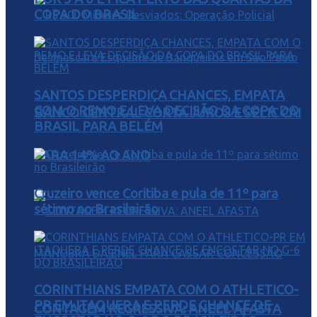
COPA DO BRASIL
SANTOS DESPERDIÇA CHANCES, EMPATA
COM O REMO E LEVA DECISÃO DA COPA DO
BANCO CENTRAL CORTA JUROS E SELIC CAI
BRASIL PARA BELÉM
PARA 14% AO ANO
Cruzeiro vence Coritiba e pula de 11º para
sétimo no Brasileirão
CORINTHIANS EMPATA COM O ATHLETICO-
PR EM ITAQUERA E PERDE CHANCE DE
CONTAGEM REGRESSIVA: ANEEL AFASTA