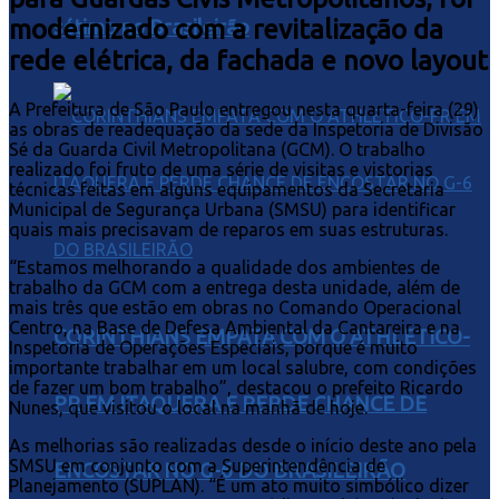
modernizado com a revitalização da
sétimo no Brasileirão
rede elétrica, da fachada e novo layout
A Prefeitura de São Paulo entregou nesta quarta-feira (29)
as obras de readequação da sede da Inspetoria de Divisão
Sé da Guarda Civil Metropolitana (GCM). O trabalho
realizado foi fruto de uma série de visitas e vistorias
técnicas feitas em alguns equipamentos da Secretaria
Municipal de Segurança Urbana (SMSU) para identificar
quais mais precisavam de reparos em suas estruturas.
“Estamos melhorando a qualidade dos ambientes de
trabalho da GCM com a entrega desta unidade, além de
mais três que estão em obras no Comando Operacional
Centro, na Base de Defesa Ambiental da Cantareira e na
CORINTHIANS EMPATA COM O ATHLETICO-
Inspetoria de Operações Especiais, porque é muito
importante trabalhar em um local salubre, com condições
de fazer um bom trabalho”, destacou o prefeito Ricardo
PR EM ITAQUERA E PERDE CHANCE DE
Nunes, que visitou o local na manhã de hoje.
As melhorias são realizadas desde o início deste ano pela
SMSU em conjunto com a Superintendência de
ENCOSTAR NO G-6 DO BRASILEIRÃO
Planejamento (SUPLAN). “É um ato muito simbólico dizer