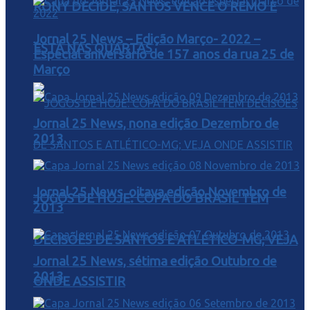
RONY DECIDE, SANTOS VENCE O REMO E
Jornal 25 News – Edição Março- 2022 –
ESTÁ NAS QUARTAS
Especial aniversário de 157 anos da rua 25 de
Março
Jornal 25 News, nona edição Dezembro de
2013
Jornal 25 News, oitava edição Novembro de
JOGOS DE HOJE: COPA DO BRASIL TEM
2013
DECISÕES DE SANTOS E ATLÉTICO-MG; VEJA
Jornal 25 News, sétima edição Outubro de
2013
ONDE ASSISTIR