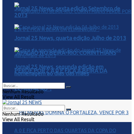
Jornal 25 News, sexta edição Setembro de
2013
Jornal 25 News, quarta edição Julho de 2013
“APAGÃO NO BEIRA-RIO: CORINTHIANS
Jornal 25 News, segunda edição em
PERDE POR 2 A 0 E FICA À BEIRA DA
homenagem ao dias das mães
ELIMINAÇÃO”.
Nenhum Resultado
View All Result
Nenhum Resultado
View All Result