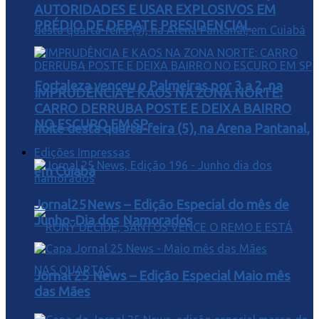
AUTORIDADES E USAR EXPLOSIVOS EM
PRÉDIO DE DEBATE PRESIDENCIAL
Fortaleza venceu o Palmeiras por 3 a 2, na
IMPRUDÊNCIA E KAOS NA ZONA NORTE:
CARRO DERRUBA POSTE E DEIXA BAIRRO
NO ESCURO EM SP
noite desta quarta-feira (5), na Arena Pantanal,
Edições Impressas
em Cuiabá
Jornal25News – Edição Especial do mês de
Junho-Dia dos Namorados
Jornal 25 News – Edição Especial Maio mês
das Mães