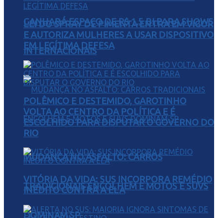
GANHARÁ ESPAÇO DE R$ 1,5 BI PARA SHOWS
LEI DO SPRAY DE PIMENTA ENTRA EM VIGOR
E AUTORIZA MULHERES A USAR DISPOSITIVO
EM LEGÍTIMA DEFESA
INTERNACIONAIS
POLÊMICO E DESTEMIDO, GAROTINHO
VOLTA AO CENTRO DA POLÍTICA E É
ESCOLHIDO PARA DISPUTAR O GOVERNO DO
RIO
MUDANÇA NO ASFALTO: CARROS
VITÓRIA DA VIDA: SUS INCORPORA REMÉDIO
TRADICIONAIS ENCOLHEM E MOTOS E SUVS
INÉDITO CONTRA A ELA
DOMINAM SP