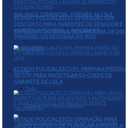
BALANÇA COMERCIAL DISPARA 36,2% E
ESTADO POLICIALESCO: OPERAÇÃO SEM
DESCONTO MIRA PARENTES DE SENADOR E
INVESTIGA POSSÍVEL LAVAGEM DE
SUPERÁVIT DO BRASIL SE APROXIMA DE US$
DINHEIRO DO ESQUEMA DO INSS
49 BILHÕES
ESTADO POLICIALESCO:PL PREPARA PEDIDO
Esporte
AO STF PARA INVESTIGAR EX-CHEFE DE
GABINETE DE LULA
Tudo
Futebol com Pedro Valentini
ESTADO POLICIALESCO: OPERAÇÃO MIRA
GRUPO SUSPEITO DE PLANEJAR ATAQUES A