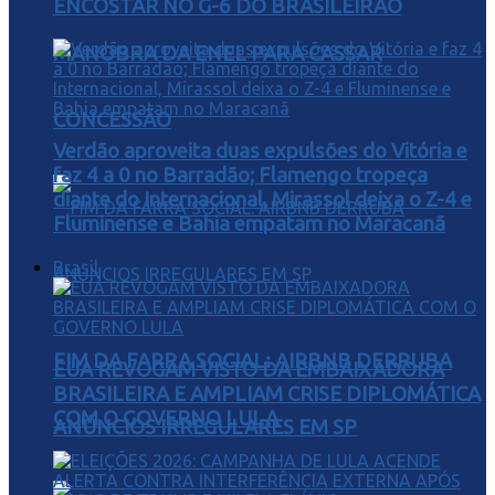
ENCOSTAR NO G-6 DO BRASILEIRÃO
MANOBRA DA ENEL PARA CASSAR
CONCESSÃO
Verdão aproveita duas expulsões do Vitória e
faz 4 a 0 no Barradão; Flamengo tropeça
diante do Internacional, Mirassol deixa o Z-4 e
Fluminense e Bahia empatam no Maracanã
Brasil
FIM DA FARRA SOCIAL: AIRBNB DERRUBA
EUA REVOGAM VISTO DA EMBAIXADORA
BRASILEIRA E AMPLIAM CRISE DIPLOMÁTICA
COM O GOVERNO LULA
ANÚNCIOS IRREGULARES EM SP