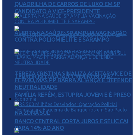
QUADRILHA DE CARROS DE LUXO EM SP
CANDIDATO A VICE-PRESIDENTE
ALERTA NA SAÚDE: SP AMPLIA VACINAÇÃO
CONTRA POLIOMIELITE E SARAMPO
TEREZA CRISTINA SINALIZA ACEITAR VICE DE
TERROR NO GRAJAÚ: CRIMINOSO FAZ
FLÁVIO, MAS PP BARRA ALIANÇA E DEFENDE
NEUTRALIDADE
FAMÍLIA REFÉM, ESTUPRA JOVEM E É PRESO
Economia
NA ZONA SUL
BANCO CENTRAL CORTA JUROS E SELIC CAI
PARA 14% AO ANO