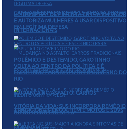
GANHARÁ ESPAÇO DE R$ 1,5 BI PARA SHOWS
LEI DO SPRAY DE PIMENTA ENTRA EM VIGOR
E AUTORIZA MULHERES A USAR DISPOSITIVO
EM LEGÍTIMA DEFESA
INTERNACIONAIS
POLÊMICO E DESTEMIDO, GAROTINHO
VOLTA AO CENTRO DA POLÍTICA E É
ESCOLHIDO PARA DISPUTAR O GOVERNO DO
RIO
MUDANÇA NO ASFALTO: CARROS
VITÓRIA DA VIDA: SUS INCORPORA REMÉDIO
TRADICIONAIS ENCOLHEM E MOTOS E SUVS
INÉDITO CONTRA A ELA
DOMINAM SP