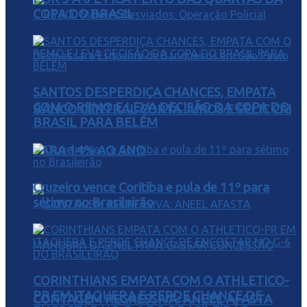
COPA DO BRASIL
SANTOS DESPERDIÇA CHANCES, EMPATA
COM O REMO E LEVA DECISÃO DA COPA DO
BANCO CENTRAL CORTA JUROS E SELIC CAI
BRASIL PARA BELÉM
PARA 14% AO ANO
Cruzeiro vence Coritiba e pula de 11º para
sétimo no Brasileirão
CORINTHIANS EMPATA COM O ATHLETICO-
PR EM ITAQUERA E PERDE CHANCE DE
CONTAGEM REGRESSIVA: ANEEL AFASTA