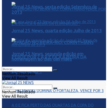
Jornal 25 News, sexta edição Setembro de
2013
Jornal 25 News, quarta edição Julho de 2013
“APAGÃO NO BEIRA-RIO: CORINTHIANS
Jornal 25 News, segunda edição em
PERDE POR 2 A 0 E FICA À BEIRA DA
homenagem ao dias das mães
ELIMINAÇÃO”.
Nenhum Resultado
View All Result
Nenhum Resultado
View All Result