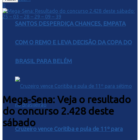
0
SANTOS DESPERDIÇA CHANCES, EMPATA
COM O REMO E LEVA DECISÃO DA COPA DO
BRASIL PARA BELÉM
Mega-Sena: Veja o resultado
do concurso 2.428 deste
sábado
Cruzeiro vence Coritiba e pula de 11º para