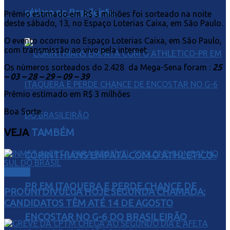
sétimo no Brasileirão
Prêmio estimado em R$ 3 milhões foi sorteado na noite
deste sábado, 13, no Espaço Loterias Caixa, em São Paulo.
O evento ocorreu no Espaço Loterias Caixa, em São Paulo,
com transmissão ao vivo pela internet.
Os números sorteados do 2.428 da Mega-Sena foram :
25
– 03 – 28 – 29 – 09 – 39
Prêmio estimado em R$ 3 milhões
Boa Sorte.
VEJA
TAMBÉM
CORINTHIANS EMPATA COM O ATHLETICO-
Cidade
PR EM ITAQUERA E PERDE CHANCE DE
PROUNI DIVULGA HOJE SEGUNDA CHAMADA;
CANDIDATOS TÊM ATÉ 14 DE AGOSTO
ENCOSTAR NO G-6 DO BRASILEIRÃO