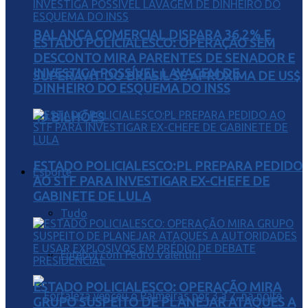
BALANÇA COMERCIAL DISPARA 36,2% E
ESTADO POLICIALESCO: OPERAÇÃO SEM
DESCONTO MIRA PARENTES DE SENADOR E
INVESTIGA POSSÍVEL LAVAGEM DE
SUPERÁVIT DO BRASIL SE APROXIMA DE US$
DINHEIRO DO ESQUEMA DO INSS
49 BILHÕES
ESTADO POLICIALESCO:PL PREPARA PEDIDO
Esporte
AO STF PARA INVESTIGAR EX-CHEFE DE
GABINETE DE LULA
Tudo
Futebol com Pedro Valentini
ESTADO POLICIALESCO: OPERAÇÃO MIRA
GRUPO SUSPEITO DE PLANEJAR ATAQUES A