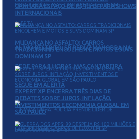
GANHARÁ ESPAÇO DE R$ 1,5 BI PARA SHOWS
INTERNACIONAIS
MUDANÇA NO ASFALTO: CARROS
ALÍVIO RESTRITO: SP REDUZ MANOBRA NA
TRADICIONAIS ENCOLHEM E MOTOS E SUVS
DOMINAM SP
REDE PARA 8 HORAS, MAS CANTAREIRA
SEGUE EM ALERTA
EXPERT XP ENCERRA TRÊS DIAS DE
DEBATES SOBRE JUROS, INFLAÇÃO,
INVESTIMENTOS E ECONOMIA GLOBAL EM
SÃO PAULO