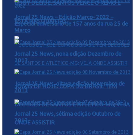
RONY DECIDE, SANTOS VENCE O REMO E
Jornal 25 News – Edição Março- 2022 –
ESTÁ NAS QUARTAS
Especial aniversário de 157 anos da rua 25 de
Março
Jornal 25 News, nona edição Dezembro de
2013
Jornal 25 News, oitava edição Novembro de
JOGOS DE HOJE: COPA DO BRASIL TEM
2013
DECISÕES DE SANTOS E ATLÉTICO-MG; VEJA
Jornal 25 News, sétima edição Outubro de
2013
ONDE ASSISTIR