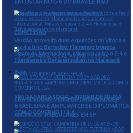
ENCOSTAR NO G-6 DO BRASILEIRÃO
MANOBRA DA ENEL PARA CASSAR
CONCESSÃO
Verdão aproveita duas expulsões do Vitória e
faz 4 a 0 no Barradão; Flamengo tropeça
diante do Internacional, Mirassol deixa o Z-4 e
Fluminense e Bahia empatam no Maracanã
Brasil
FIM DA FARRA SOCIAL: AIRBNB DERRUBA
EUA REVOGAM VISTO DA EMBAIXADORA
BRASILEIRA E AMPLIAM CRISE DIPLOMÁTICA
COM O GOVERNO LULA
ANÚNCIOS IRREGULARES EM SP