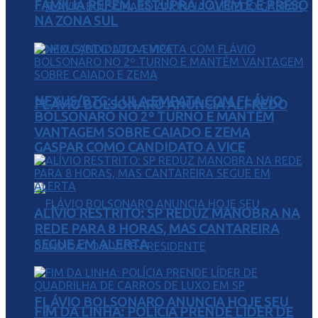
FAMÍLIA REFÉM, ESTUPRA JOVEM E É PRESO
NA ZONA SUL
NEXUS/BTG: LULA EMPATA COM FLÁVIO
FLÁVIO BOLSONARO ANUNCIA ALFREDO
BOLSONARO NO 2º TURNO E MANTÉM
VANTAGEM SOBRE CAIADO E ZEMA
GASPAR COMO CANDIDATO A VICE
ALÍVIO RESTRITO: SP REDUZ MANOBRA NA
REDE PARA 8 HORAS, MAS CANTAREIRA
SEGUE EM ALERTA
FLÁVIO BOLSONARO ANUNCIA HOJE SEU
FIM DA LINHA: POLÍCIA PRENDE LÍDER DE