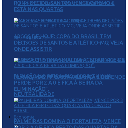
RONY DECIDE, SANTOS VENCE O REMO E
ESTÁ NAS QUARTAS
JOGOS DE HOJE: COPA DO BRASIL TEM
DECISÕES DE SANTOS E ATLÉTICO-MG; VEJA
ONDE ASSISTIR
TEREZA CRISTINA SINALIZA ACEITAR VICE DE
“APAGÃO NO BEIRA-RIO: CORINTHIANS
FLÁVIO, MAS PP BARRA ALIANÇA E DEFENDE
PERDE POR 2 A 0 E FICA À BEIRA DA
ELIMINAÇÃO”.
NEUTRALIDADE
Economia
PALMEIRAS DOMINA O FORTALEZA, VENCE
POR 3 A 0 E FICA PERTO DAS QUARTAS DA