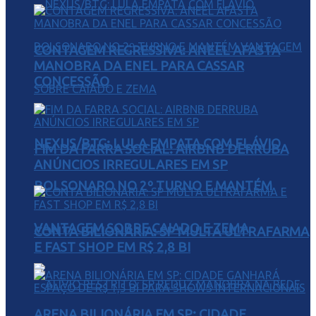
CONTAGEM REGRESSIVA: ANEEL AFASTA
MANOBRA DA ENEL PARA CASSAR
CONCESSÃO
NEXUS/BTG: LULA EMPATA COM FLÁVIO
FIM DA FARRA SOCIAL: AIRBNB DERRUBA
ANÚNCIOS IRREGULARES EM SP
BOLSONARO NO 2º TURNO E MANTÉM
VANTAGEM SOBRE CAIADO E ZEMA
CONTA BILIONÁRIA: SP MULTA ULTRAFARMA
E FAST SHOP EM R$ 2,8 BI
ARENA BILIONÁRIA EM SP: CIDADE