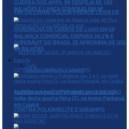
GUERRA DOS APPS: 99 DESPEJA R$ 100
MILHÕES E LANÇA COMPRAS EM SP
FIM DA LINHA: POLÍCIA PRENDE LÍDER DE
QUADRILHA DE CARROS DE LUXO EM SP
BALANÇA COMERCIAL DISPARA 36,2% E
SUPERÁVIT DO BRASIL SE APROXIMA DE US$
49 BILHÕES
Esporte
Tudo
Futebol com Pedro Valentini
Fortaleza venceu o Palmeiras por 3 a 2, na
ALERTA NA SAÚDE: SP AMPLIA VACINAÇÃO
noite desta quarta-feira (5), na Arena Pantanal,
em Cuiabá
CONTRA POLIOMIELITE E SARAMPO