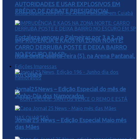
AUTORIDADES E USAR EXPLOSIVOS EM
PRÉDIO DE DEBATE PRESIDENCIAL
Fortaleza venceu o Palmeiras por 3 a 2, na
IMPRUDÊNCIA E KAOS NA ZONA NORTE:
CARRO DERRUBA POSTE E DEIXA BAIRRO
NO ESCURO EM SP
noite desta quarta-feira (5), na Arena Pantanal,
Edições Impressas
em Cuiabá
Jornal25News – Edição Especial do mês de
Junho-Dia dos Namorados
Jornal 25 News – Edição Especial Maio mês
das Mães