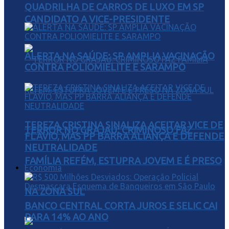
QUADRILHA DE CARROS DE LUXO EM SP
CANDIDATO A VICE-PRESIDENTE
ALERTA NA SAÚDE: SP AMPLIA VACINAÇÃO
CONTRA POLIOMIELITE E SARAMPO
TEREZA CRISTINA SINALIZA ACEITAR VICE DE
TERROR NO GRAJAÚ: CRIMINOSO FAZ
FLÁVIO, MAS PP BARRA ALIANÇA E DEFENDE
NEUTRALIDADE
FAMÍLIA REFÉM, ESTUPRA JOVEM E É PRESO
Economia
NA ZONA SUL
BANCO CENTRAL CORTA JUROS E SELIC CAI
PARA 14% AO ANO