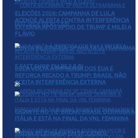
ELEIÇÕES 2026: CAMPANHA DE LULA
ACENDE ALERTA CONTRA INTERFERÊNCIA
EXTERNA APÓS APOIO DE TRUMP E MILEI A
FLÁVIO
CONTA BILIONÁRIA: SP MULTA ULTRAFARMA
E FAST SHOP EM R$ 2,8 BI
LULA VOLTA À IMPRENSA DOS EUA E
REFORÇA RECADO A TRUMP: BRASIL NÃO
ACEITA INTERFERÊNCIA EXTERNA
GIGANTE NO TIE-BREAK: BRASIL DERRUBA A
ITÁLIA E ESTÁ NA FINAL DA VNL FEMININA
ARENA BILIONÁRIA EM SP: CIDADE