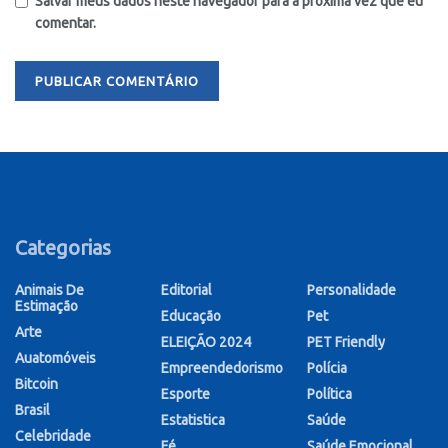
Salvar meus dados neste navegador para a próxima vez que eu
comentar.
Categorias
Animais De
Editorial
Personalidade
Estimação
Educação
Pet
Arte
ELEIÇÃO 2024
PET Friendly
Auatomóveis
Empreendedorismo
Polícia
Bitcoin
Esporte
Política
Brasil
Estatistica
Saúde
Celebridade
Fé
Saúde Emocional