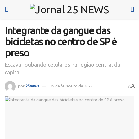
Integrante da gangue das
bicicletas no centro de SP é
preso
Estava roubando celulares na região central da
capital
A
por
25news
25 de fevereiro de 2022
A