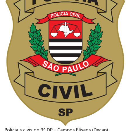
P
oliciais civis do 3º DP – Campos Elíseos (Decap),