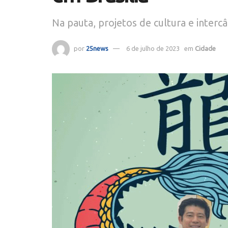
Na pauta, projetos de cultura e intercâ
por
25news
6 de julho de 2023
em
Cidade