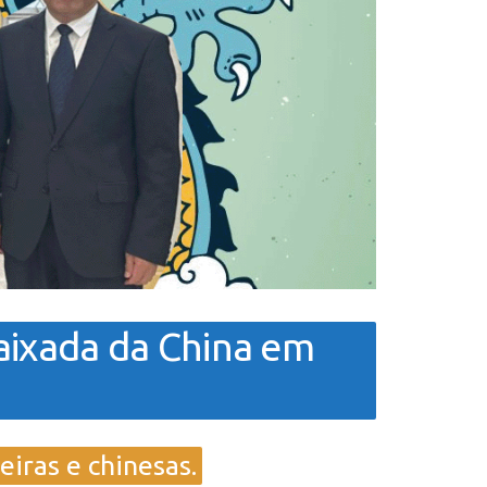
aixada da China em
eiras e chinesas.