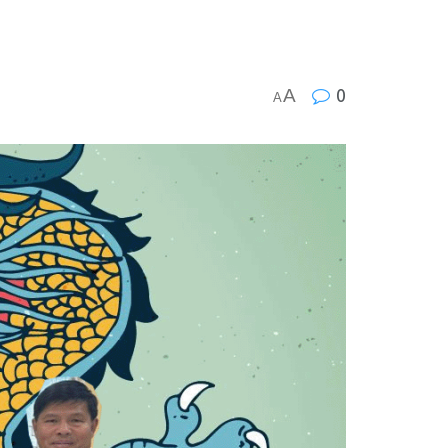
A
0
A