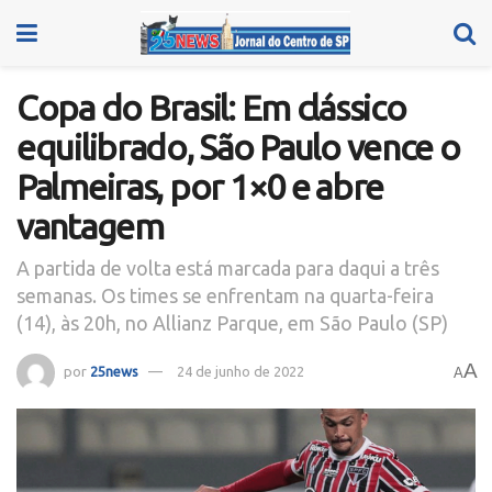
Copa do Brasil: Em clássico
equilibrado, São Paulo vence o
Palmeiras, por 1×0 e abre
vantagem
A partida de volta está marcada para daqui a três
semanas. Os times se enfrentam na quarta-feira
(14), às 20h, no Allianz Parque, em São Paulo (SP)
A
por
25news
24 de junho de 2022
A