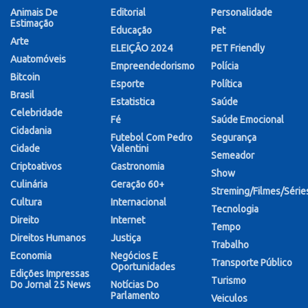
Animais De
Editorial
Personalidade
Estimação
Educação
Pet
Arte
ELEIÇÃO 2024
PET Friendly
Auatomóveis
Empreendedorismo
Polícia
Bitcoin
Esporte
Política
Brasil
Estatistica
Saúde
Celebridade
Fé
Saúde Emocional
Cidadania
Futebol Com Pedro
Segurança
Cidade
Valentini
Semeador
Criptoativos
Gastronomia
Show
Culinária
Geração 60+
Streming/Filmes/Série
Cultura
Internacional
Tecnologia
Direito
Internet
Tempo
Direitos Humanos
Justiça
Trabalho
Economia
Negócios E
Transporte Público
Oportunidades
Edições Impressas
Turismo
Do Jornal 25 News
Notícias Do
Parlamento
Veiculos