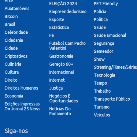
Arte
ELEIÇÃO 2024
PET Friendly
Auatomóveis
Empreendedorismo
Polícia
Bitcoin
Esporte
Política
Brasil
Estatistica
Saúde
Celebridade
Fé
Saúde Emocional
Cidadania
Futebol Com Pedro
Segurança
Cidade
Valentini
Semeador
Criptoativos
Gastronomia
Show
Culinária
Geração 60+
Streming/Filmes/Série
Cultura
Internacional
Tecnologia
Direito
Internet
Tempo
Direitos Humanos
Justiça
Trabalho
Economia
Negócios E
Transporte Público
Oportunidades
Edições Impressas
Turismo
Do Jornal 25 News
Notícias Do
Parlamento
Veiculos
Siga-nos