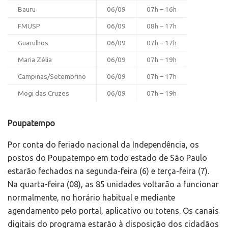
Bauru
06/09
07h – 16h
FMUSP
06/09
08h – 17h
Guarulhos
06/09
07h – 17h
Maria Zélia
06/09
07h – 19h
Campinas/Setembrino
06/09
07h – 17h
Mogi das Cruzes
06/09
07h – 19h
Poupatempo
Por conta do feriado nacional da Independência, os
postos do Poupatempo em todo estado de São Paulo
estarão fechados na segunda-feira (6) e terça-feira (7).
Na quarta-feira (08), as 85 unidades voltarão a funcionar
normalmente, no horário habitual e mediante
agendamento pelo portal, aplicativo ou totens. Os canais
digitais do programa estarão à disposição dos cidadãos