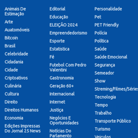
Animais De
Editorial
Personalidade
Estimação
Educação
Pet
Arte
ELEIÇÃO 2024
PET Friendly
Auatomóveis
Empreendedorismo
Polícia
Bitcoin
Esporte
Política
Brasil
Estatistica
Saúde
Celebridade
Fé
Saúde Emocional
Cidadania
Futebol Com Pedro
Segurança
Cidade
Valentini
Semeador
Criptoativos
Gastronomia
Show
Culinária
Geração 60+
Streming/Filmes/Série
Cultura
Internacional
Tecnologia
Direito
Internet
Tempo
Direitos Humanos
Justiça
Trabalho
Economia
Negócios E
Transporte Público
Oportunidades
Edições Impressas
Turismo
Do Jornal 25 News
Notícias Do
Parlamento
Veiculos