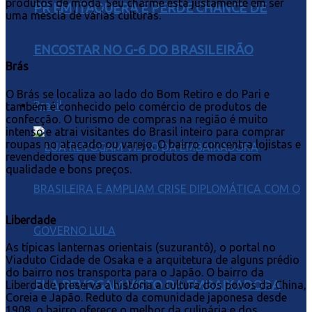
produtos de moda. Seu charme está justamente em ser
PR EM ITAQUERA E PERDE CHANCE DE
uma mescla de várias culturas.
ENCOSTAR NO G-6 DO BRASILEIRÃO
Brás
O Brás se localiza ao lado do Bom Retiro e do Pari e
Brasil
também é conhecido pelo comércio de produtos de
confecção. O turismo de compras na região é muito
intenso e atrai visitantes do Brasil inteiro para comprar
roupas no atacado ou varejo. O bairro concentra lojistas e
revendedores que buscam produtos de moda com
qualidade e bons preços.
Liberdade
As típicas lanternas orientais (suzurantô), o portal no
Viaduto Cidade de Osaka e a arquitetura de alguns prédio
do bairro nos transporta para o Japão. O bairro da
EUA REVOGAM VISTO DA EMBAIXADORA
Liberdade preserva a história a cultura dos povos da China,
Coreia e Japão. Reduto da comunidade japonesa desde
1908, o bairro oferece o melhor da culinária e dos