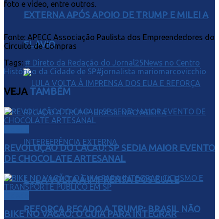
foto e vídeo, entre outros.
EXTERNA APÓS APOIO DE TRUMP E MILEI A
Fonte: APECC Associação Paulista dos Empreendedores do
FLÁVIO
Circuito de Compras
Tags:
# Direto da Redação do Jornal25News no Centro
Histórico da Cidade de SP
#jornalista mariomarcovicchio
VEJA
TAMBÉM
Cidade
REVOLUÇÃO DO CACAU: SP SEDIA MAIOR EVENTO
DE CHOCOLATE ARTESANAL
LULA VOLTA À IMPRENSA DOS EUA E
Cidade
REFORÇA RECADO A TRUMP: BRASIL NÃO
BIKE NO VAGÃO: O GUIA PARA INTEGRAR