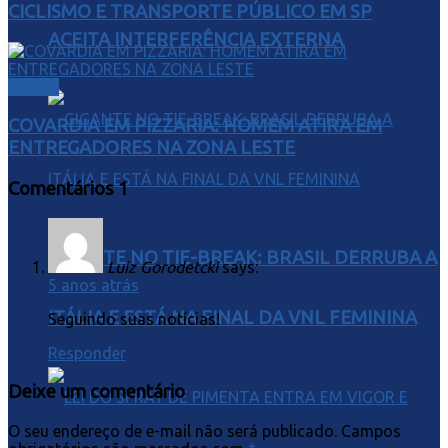
CICLISMO E TRANSPORTE PÚBLICO EM SP
ACEITA INTERFERÊNCIA EXTERNA
Cidade
COVARDIA EM PIZZARIA: HOMEM ATIRA EM
ENTREGADORES NA ZONA LESTE
Comentários
1
GIGANTE NO TIE-BREAK: BRASIL DERRUBA A
Luiz Gorodetcki
says:
5 anos atrás
ITÁLIA E ESTÁ NA FINAL DA VNL FEMININA
Seguindo suas notícias!
Responder
Deixe um comentário
O seu endereço de e-mail não será publicado.
Campos