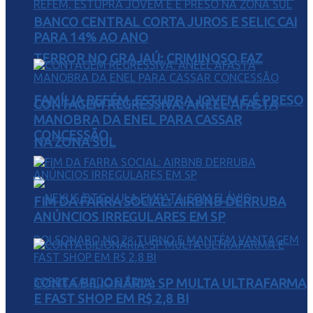
BANCO CENTRAL CORTA JUROS E SELIC CAI
PARA 14% AO ANO
TERROR NO GRAJAÚ: CRIMINOSO FAZ
FAMÍLIA REFÉM, ESTUPRA JOVEM E É PRESO
CONTAGEM REGRESSIVA: ANEEL AFASTA
MANOBRA DA ENEL PARA CASSAR
CONCESSÃO
NA ZONA SUL
FIM DA FARRA SOCIAL: AIRBNB DERRUBA
ANÚNCIOS IRREGULARES EM SP
CONTA BILIONÁRIA: SP MULTA ULTRAFARMA
E FAST SHOP EM R$ 2,8 BI