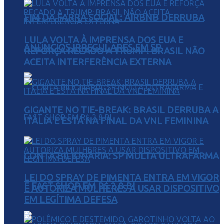
FIM DA FARRA SOCIAL: AIRBNB DERRUBA
LULA VOLTA À IMPRENSA DOS EUA E
ANÚNCIOS IRREGULARES EM SP
REFORÇA RECADO A TRUMP: BRASIL NÃO
ACEITA INTERFERÊNCIA EXTERNA
GIGANTE NO TIE-BREAK: BRASIL DERRUBA A
ITÁLIA E ESTÁ NA FINAL DA VNL FEMININA
CONTA BILIONÁRIA: SP MULTA ULTRAFARMA
LEI DO SPRAY DE PIMENTA ENTRA EM VIGOR
E FAST SHOP EM R$ 2,8 BI
E AUTORIZA MULHERES A USAR DISPOSITIVO
EM LEGÍTIMA DEFESA