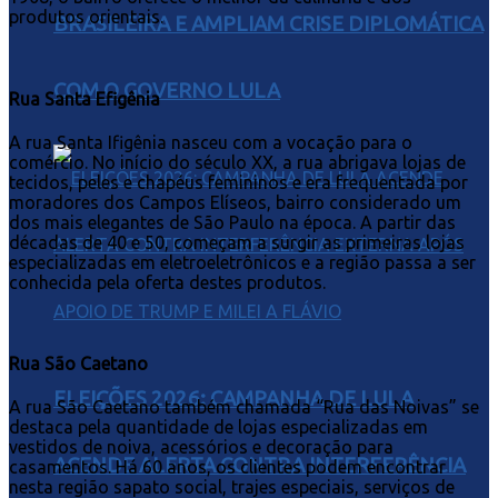
produtos orientais.
BRASILEIRA E AMPLIAM CRISE DIPLOMÁTICA
COM O GOVERNO LULA
Rua Santa Efigênia
A rua Santa Ifigênia nasceu com a vocação para o
comércio. No início do século XX, a rua abrigava lojas de
tecidos, peles e chapéus femininos e era frequentada por
moradores dos Campos Elíseos, bairro considerado um
dos mais elegantes de São Paulo na época. A partir das
décadas de 40 e 50, começam a surgir as primeiras lojas
especializadas em eletroeletrônicos e a região passa a ser
conhecida pela oferta destes produtos.
Rua São Caetano
ELEIÇÕES 2026: CAMPANHA DE LULA
A rua São Caetano também chamada “Rua das Noivas” se
destaca pela quantidade de lojas especializadas em
vestidos de noiva, acessórios e decoração para
ACENDE ALERTA CONTRA INTERFERÊNCIA
casamentos. Há 60 anos, os clientes podem encontrar
nesta região sapato social, trajes especiais, serviços de