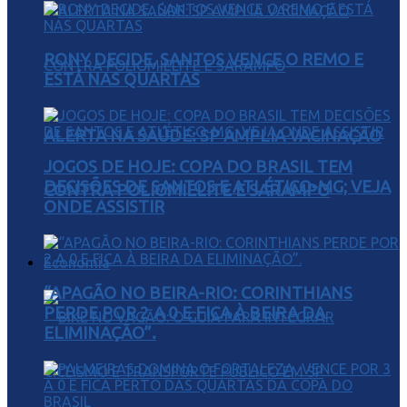
RONY DECIDE, SANTOS VENCE O REMO E
ESTÁ NAS QUARTAS
ALERTA NA SAÚDE: SP AMPLIA VACINAÇÃO
JOGOS DE HOJE: COPA DO BRASIL TEM
DECISÕES DE SANTOS E ATLÉTICO-MG; VEJA
CONTRA POLIOMIELITE E SARAMPO
ONDE ASSISTIR
Economia
“APAGÃO NO BEIRA-RIO: CORINTHIANS
PERDE POR 2 A 0 E FICA À BEIRA DA
ELIMINAÇÃO”.