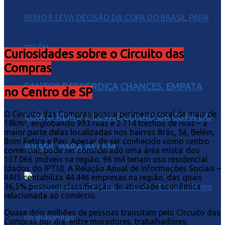
Curiosidades sobre o Circuito das
Compras
SANTOS DESPERDIÇA CHANCES, EMPATA
no Centro de SP
O Circuito das Compras possui perímetro total de mais de
COM O REMO E LEVA DECISÃO DA COPA DO
18km², englobando 993 ruas e 2.714 trechos de ruas – a
maior parte delas localizadas nos bairros Brás, Sé, Belém,
Bom Retiro e Pari. Apesar de ser conhecido como centro
BRASIL PARA BELÉM
comercial, pode ser considerado uma área mista: dos
157.066 imóveis na região, 96 mil teriam uso residencial
(dados do IPTU). A Relação Anual de Informações Sociais –
RAIS contabiliza 44.446 empresas na região, das quais
36,5% possuem classificação de atividade econômica
relacionada ao comércio.
Quase dois milhões de pessoas transitam pelo Circuito das
Compras por dia, entre moradores, trabalhadores,