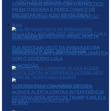
CORINTHIANS EMPATA COM O ATHLETICO-
PR EM ITAQUERA E PERDE CHANCE DE
ENCOSTAR NO G-6 DO BRASILEIRÃO
Brasil
CONTAGEM REGRESSIVA: ANEEL AFASTA
EUA REVOGAM VISTO DA EMBAIXADORA
MANOBRA DA ENEL PARA CASSAR
BRASILEIRA E AMPLIAM CRISE DIPLOMÁTICA
COM O GOVERNO LULA
CONCESSÃO
ELEIÇÕES 2026: CAMPANHA DE LULA
ACENDE ALERTA CONTRA INTERFERÊNCIA
EXTERNA APÓS APOIO DE TRUMP E MILEI A
FLÁVIO