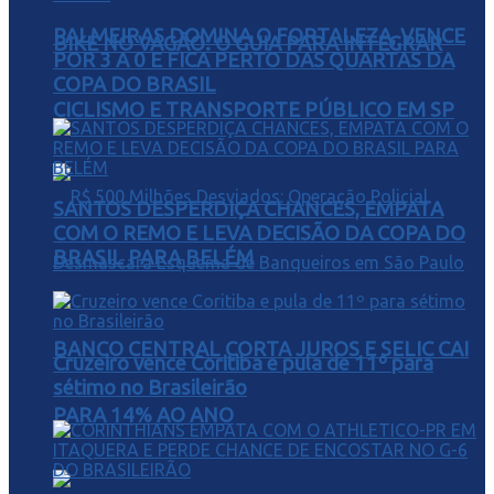
PALMEIRAS DOMINA O FORTALEZA, VENCE
BIKE NO VAGÃO: O GUIA PARA INTEGRAR
POR 3 A 0 E FICA PERTO DAS QUARTAS DA
COPA DO BRASIL
CICLISMO E TRANSPORTE PÚBLICO EM SP
SANTOS DESPERDIÇA CHANCES, EMPATA
COM O REMO E LEVA DECISÃO DA COPA DO
BRASIL PARA BELÉM
BANCO CENTRAL CORTA JUROS E SELIC CAI
Cruzeiro vence Coritiba e pula de 11º para
sétimo no Brasileirão
PARA 14% AO ANO