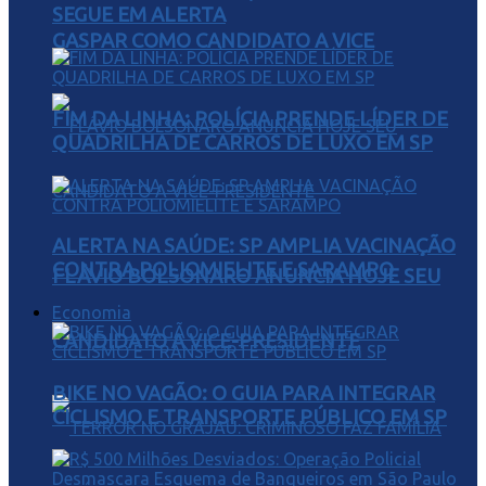
SEGUE EM ALERTA
GASPAR COMO CANDIDATO A VICE
FIM DA LINHA: POLÍCIA PRENDE LÍDER DE
QUADRILHA DE CARROS DE LUXO EM SP
ALERTA NA SAÚDE: SP AMPLIA VACINAÇÃO
CONTRA POLIOMIELITE E SARAMPO
FLÁVIO BOLSONARO ANUNCIA HOJE SEU
Economia
CANDIDATO A VICE-PRESIDENTE
BIKE NO VAGÃO: O GUIA PARA INTEGRAR
CICLISMO E TRANSPORTE PÚBLICO EM SP