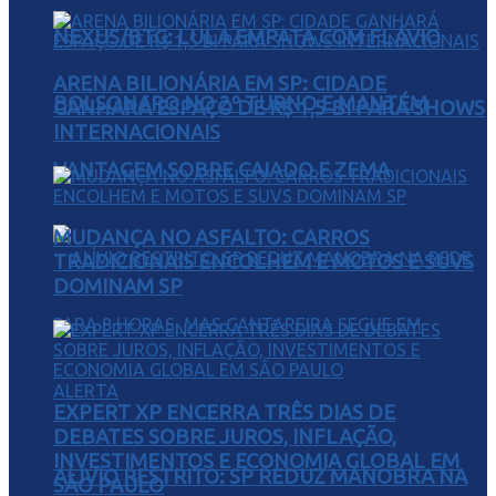
NEXUS/BTG: LULA EMPATA COM FLÁVIO
ARENA BILIONÁRIA EM SP: CIDADE
BOLSONARO NO 2º TURNO E MANTÉM
GANHARÁ ESPAÇO DE R$ 1,5 BI PARA SHOWS
INTERNACIONAIS
VANTAGEM SOBRE CAIADO E ZEMA
MUDANÇA NO ASFALTO: CARROS
TRADICIONAIS ENCOLHEM E MOTOS E SUVS
DOMINAM SP
EXPERT XP ENCERRA TRÊS DIAS DE
DEBATES SOBRE JUROS, INFLAÇÃO,
INVESTIMENTOS E ECONOMIA GLOBAL EM
ALÍVIO RESTRITO: SP REDUZ MANOBRA NA
SÃO PAULO