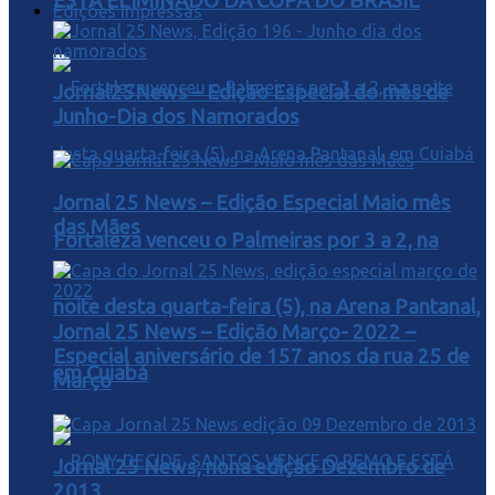
ESTA ELIMINADO DA COPA DO BRASIL
Edições Impressas
Jornal25News – Edição Especial do mês de
Junho-Dia dos Namorados
Jornal 25 News – Edição Especial Maio mês
das Mães
Fortaleza venceu o Palmeiras por 3 a 2, na
noite desta quarta-feira (5), na Arena Pantanal,
Jornal 25 News – Edição Março- 2022 –
Especial aniversário de 157 anos da rua 25 de
em Cuiabá
Março
Jornal 25 News, nona edição Dezembro de
2013