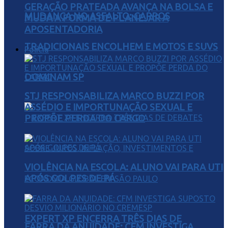
GERAÇÃO PRATEADA AVANÇA NA BOLSA E
MUDANÇA NO ASFALTO: CARROS
MUDA A FORMA DE PLANEJAR A
APOSENTADORIA
TRADICIONAIS ENCOLHEM E MOTOS E SUVS
Polícia
DOMINAM SP
STJ RESPONSABILIZA MARCO BUZZI POR
ASSÉDIO E IMPORTUNAÇÃO SEXUAL E
PROPÕE PERDA DO CARGO
VIOLÊNCIA NA ESCOLA: ALUNO VAI PARA UTI
APÓS GOLPES DE PÁ
EXPERT XP ENCERRA TRÊS DIAS DE
FARRA DA ANUIDADE: CFM INVESTIGA