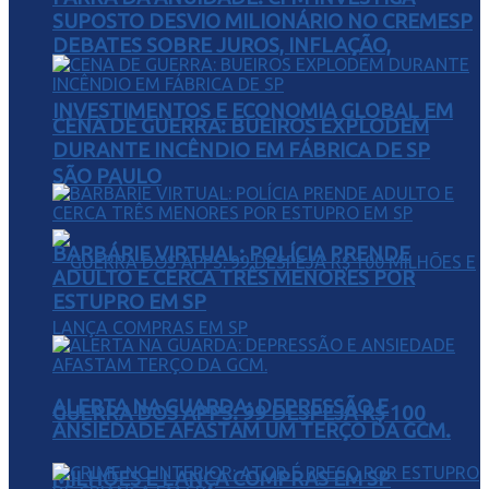
SUPOSTO DESVIO MILIONÁRIO NO CREMESP
DEBATES SOBRE JUROS, INFLAÇÃO,
INVESTIMENTOS E ECONOMIA GLOBAL EM
CENA DE GUERRA: BUEIROS EXPLODEM
DURANTE INCÊNDIO EM FÁBRICA DE SP
SÃO PAULO
BARBÁRIE VIRTUAL: POLÍCIA PRENDE
ADULTO E CERCA TRÊS MENORES POR
ESTUPRO EM SP
ALERTA NA GUARDA: DEPRESSÃO E
GUERRA DOS APPS: 99 DESPEJA R$ 100
ANSIEDADE AFASTAM UM TERÇO DA GCM.
MILHÕES E LANÇA COMPRAS EM SP