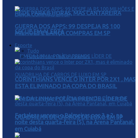
REDE PARA 8 HORAS, MAS CANTAREIRA
GUERRA DOS APPS: 99 DESPEJA R$ 100
SEGUE EM ALERTA
MILHÕES E LANÇA COMPRAS EM SP
Esporte
Tudo
Futebol com Pedro Valentini
CORINTHIANS VENCE O INTER POR 2X1 , MAS
ESTA ELIMINADO DA COPA DO BRASIL
FIM DA LINHA: POLÍCIA PRENDE LÍDER DE
Fortaleza venceu o Palmeiras por 3 a 2, na
QUADRILHA DE CARROS DE LUXO EM SP
noite desta quarta-feira (5), na Arena Pantanal,
em Cuiabá