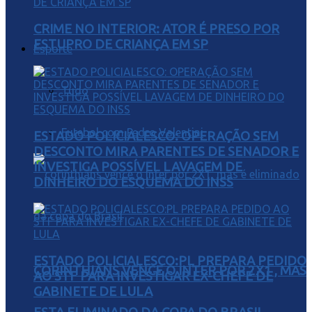
CRIME NO INTERIOR: ATOR É PRESO POR
ESTUPRO DE CRIANÇA EM SP
Esporte
Tudo
Futebol com Pedro Valentini
ESTADO POLICIALESCO: OPERAÇÃO SEM
DESCONTO MIRA PARENTES DE SENADOR E
INVESTIGA POSSÍVEL LAVAGEM DE
DINHEIRO DO ESQUEMA DO INSS
ESTADO POLICIALESCO:PL PREPARA PEDIDO
CORINTHIANS VENCE O INTER POR 2X1 , MAS
AO STF PARA INVESTIGAR EX-CHEFE DE
GABINETE DE LULA