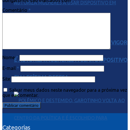
obrigatórios são marcados com
*
Comentário
*
LEI DO SPRAY DE PIMENTA ENTRA EM VIGOR
Nome
*
E AUTORIZA MULHERES A USAR DISPOSITIVO
E-mail
*
EM LEGÍTIMA DEFESA
Site
Salvar meus dados neste navegador para a próxima vez
que eu comentar.
Categorias