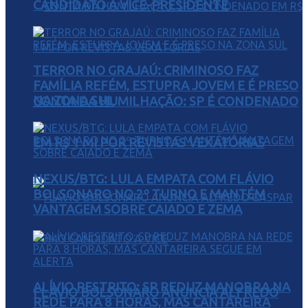
CANDIDATO A VICE-PRESIDENTE
TERROR NO GRAJAÚ: CRIMINOSO FAZ
FAMÍLIA REFÉM, ESTUPRA JOVEM E É PRESO
NA ZONA SUL
CONTA DA HUMILHAÇÃO: SP É CONDENADO
EM R$ 1 MI POR REVISTAS VEXATÓRIAS
NEXUS/BTG: LULA EMPATA COM FLÁVIO
BOLSONARO NO 2º TURNO E MANTÉM
VANTAGEM SOBRE CAIADO E ZEMA
ALÍVIO RESTRITO: SP REDUZ MANOBRA NA
FLÁVIO BOLSONARO ANUNCIA ALFREDO
REDE PARA 8 HORAS, MAS CANTAREIRA