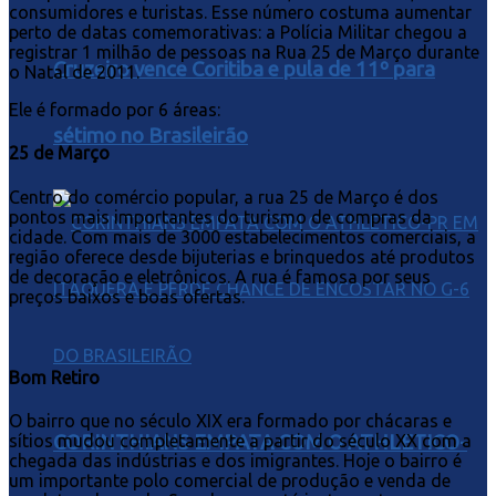
consumidores e turistas. Esse número costuma aumentar
perto de datas comemorativas: a Polícia Militar chegou a
registrar 1 milhão de pessoas na Rua 25 de Março durante
Cruzeiro vence Coritiba e pula de 11º para
o Natal de 2011.
Ele é formado por 6 áreas:
sétimo no Brasileirão
25 de Março
Centro do comércio popular, a rua 25 de Março é dos
pontos mais importantes do turismo de compras da
cidade. Com mais de 3000 estabelecimentos comerciais, a
região oferece desde bijuterias e brinquedos até produtos
de decoração e eletrônicos. A rua é famosa por seus
preços baixos e boas ofertas.
Bom Retiro
O bairro que no século XIX era formado por chácaras e
CORINTHIANS EMPATA COM O ATHLETICO-
sítios mudou completamente a partir do século XX com a
chegada das indústrias e dos imigrantes. Hoje o bairro é
um importante polo comercial de produção e venda de