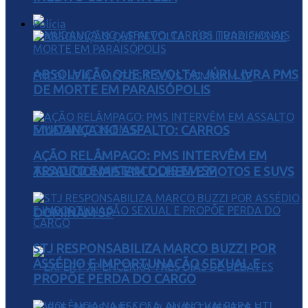
Polícia
ABSOLVIÇÃO QUE REVOLTA: JÚRI LIVRA PMS
DE MORTE EM PARAISÓPOLIS
MUDANÇA NO ASFALTO: CARROS
AÇÃO RELÂMPAGO: PMS INTERVÊM EM
ASSALTO E MATAM DOIS EM SP
TRADICIONAIS ENCOLHEM E MOTOS E SUVS
DOMINAM SP
STJ RESPONSABILIZA MARCO BUZZI POR
ASSÉDIO E IMPORTUNAÇÃO SEXUAL E
PROPÕE PERDA DO CARGO