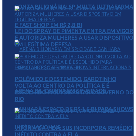
CONTA BILIONÁRIA: SP MULTA ULTRAFARMA
E FAST SHOP EM R$ 2,8 BI
LEI DO SPRAY DE PIMENTA ENTRA EM VIGOR
E AUTORIZA MULHERES A USAR DISPOSITIVO
EM LEGÍTIMA DEFESA
POLÊMICO E DESTEMIDO, GAROTINHO
VOLTA AO CENTRO DA POLÍTICA E É
ARENA BILIONÁRIA EM SP: CIDADE
ESCOLHIDO PARA DISPUTAR O GOVERNO DO
RIO
GANHARÁ ESPAÇO DE R$ 1,5 BI PARA SHOWS
INTERNACIONAIS
VITÓRIA DA VIDA: SUS INCORPORA REMÉDIO
INÉDITO CONTRA A ELA