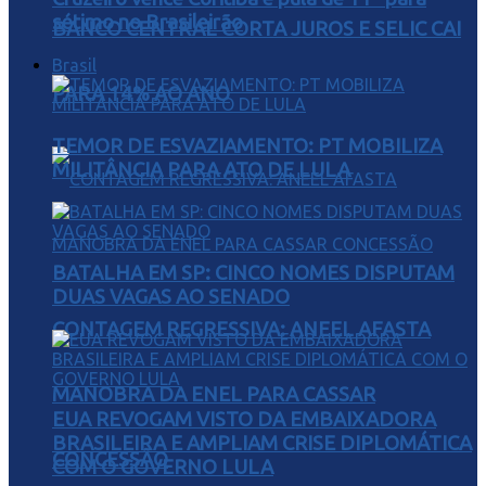
sétimo no Brasileirão
BANCO CENTRAL CORTA JUROS E SELIC CAI
Brasil
PARA 14% AO ANO
TEMOR DE ESVAZIAMENTO: PT MOBILIZA
MILITÂNCIA PARA ATO DE LULA
BATALHA EM SP: CINCO NOMES DISPUTAM
DUAS VAGAS AO SENADO
CONTAGEM REGRESSIVA: ANEEL AFASTA
MANOBRA DA ENEL PARA CASSAR
EUA REVOGAM VISTO DA EMBAIXADORA
BRASILEIRA E AMPLIAM CRISE DIPLOMÁTICA
CONCESSÃO
COM O GOVERNO LULA