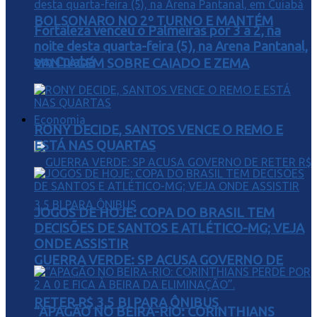
BOLSONARO NO 2º TURNO E MANTÉM
Fortaleza venceu o Palmeiras por 3 a 2, na
noite desta quarta-feira (5), na Arena Pantanal,
em Cuiabá
VANTAGEM SOBRE CAIADO E ZEMA
Economia
RONY DECIDE, SANTOS VENCE O REMO E
ESTÁ NAS QUARTAS
JOGOS DE HOJE: COPA DO BRASIL TEM
DECISÕES DE SANTOS E ATLÉTICO-MG; VEJA
ONDE ASSISTIR
GUERRA VERDE: SP ACUSA GOVERNO DE
RETER R$ 3,5 BI PARA ÔNIBUS
“APAGÃO NO BEIRA-RIO: CORINTHIANS