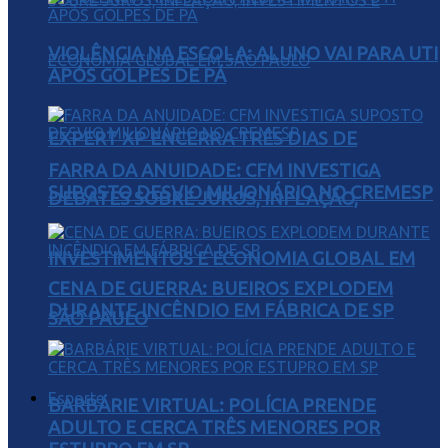
VIOLÊNCIA NA ESCOLA: ALUNO VAI PARA UTI
APÓS GOLPES DE PÁ
EXPERT XP ENCERRA TRÊS DIAS DE
FARRA DA ANUIDADE: CFM INVESTIGA
SUPOSTO DESVIO MILIONÁRIO NO CREMESP
DEBATES SOBRE JUROS, INFLAÇÃO,
INVESTIMENTOS E ECONOMIA GLOBAL EM
CENA DE GUERRA: BUEIROS EXPLODEM
DURANTE INCÊNDIO EM FÁBRICA DE SP
SÃO PAULO
Esporte
BARBÁRIE VIRTUAL: POLÍCIA PRENDE
ADULTO E CERCA TRÊS MENORES POR