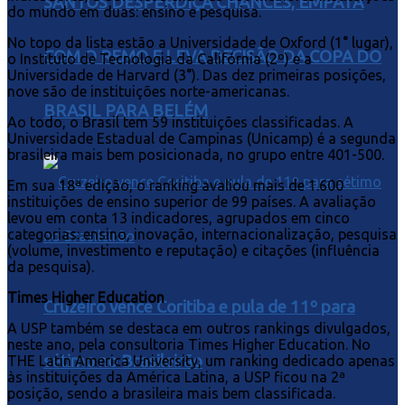
SANTOS DESPERDIÇA CHANCES, EMPATA
do mundo em duas: ensino e pesquisa.
No topo da lista estão a Universidade de Oxford (1° lugar),
COM O REMO E LEVA DECISÃO DA COPA DO
o Instituto de Tecnologia da Califórnia (2º) e a
Universidade de Harvard (3°). Das dez primeiras posições,
nove são de instituições norte-americanas.
BRASIL PARA BELÉM
Ao todo, o Brasil tem 59 instituições classificadas. A
Universidade Estadual de Campinas (Unicamp) é a segunda
brasileira mais bem posicionada, no grupo entre 401-500.
Em sua 18ª edição, o ranking avaliou mais de 1.600
instituições de ensino superior de 99 países. A avaliação
levou em conta 13 indicadores, agrupados em cinco
categorias: ensino, inovação, internacionalização, pesquisa
(volume, investimento e reputação) e citações (influência
da pesquisa).
Times Higher Education
Cruzeiro vence Coritiba e pula de 11º para
A USP também se destaca em outros rankings divulgados,
neste ano, pela consultoria Times Higher Education. No
sétimo no Brasileirão
THE Latin America University, um ranking dedicado apenas
às instituições da América Latina, a USP ficou na 2ª
posição, sendo a brasileira mais bem classificada.