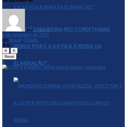
“APAGÃO NO BEIRA-RIO: CORINTHIANS
por
25news
6 de setembro de 2021
em
Brasil
,
Cidade
A
A
PERDE POR 2 A 0 E FICA À BEIRA DA
A
A
Reset
0
ELIMINAÇÃO”.