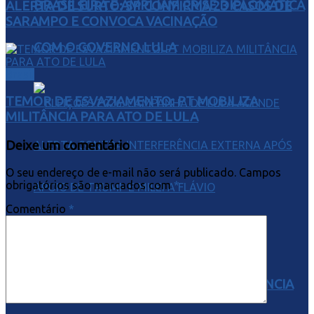
BRASILEIRA E AMPLIAM CRISE DIPLOMÁTICA
ALERTA DE SURTO: SP CONFIRMA 23 CASOS DE
SARAMPO E CONVOCA VACINAÇÃO
COM O GOVERNO LULA
Brasil
TEMOR DE ESVAZIAMENTO: PT MOBILIZA
MILITÂNCIA PARA ATO DE LULA
Deixe um comentário
O seu endereço de e-mail não será publicado.
Campos
obrigatórios são marcados com
*
Comentário
*
ELEIÇÕES 2026: CAMPANHA DE LULA
ACENDE ALERTA CONTRA INTERFERÊNCIA