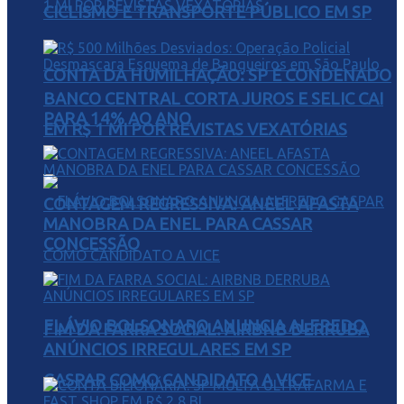
CICLISMO E TRANSPORTE PÚBLICO EM SP
CONTA DA HUMILHAÇÃO: SP É CONDENADO
BANCO CENTRAL CORTA JUROS E SELIC CAI
PARA 14% AO ANO
EM R$ 1 MI POR REVISTAS VEXATÓRIAS
CONTAGEM REGRESSIVA: ANEEL AFASTA
MANOBRA DA ENEL PARA CASSAR
CONCESSÃO
FLÁVIO BOLSONARO ANUNCIA ALFREDO
FIM DA FARRA SOCIAL: AIRBNB DERRUBA
ANÚNCIOS IRREGULARES EM SP
GASPAR COMO CANDIDATO A VICE