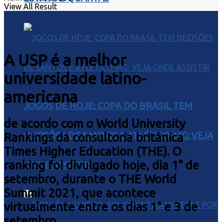
View All Result
A USP é a melhor
universidade latino-
americana
JOGOS DE HOJE: COPA DO BRASIL TEM
de acordo com o World University
DECISÕES DE SANTOS E ATLÉTICO-MG; VEJA
Rankings da consultoria britânica
Times Higher Education (THE). O
ranking foi divulgado hoje, dia 1° de
ONDE ASSISTIR
setembro, durante o THE World
Summit 2021, que acontece
virtualmente entre os dias 1° e 3 de
setembro.