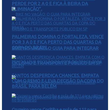
PERDE POR 2 A 0 E FICA À BEIRA DA
ELIMINAÇÃO”.
PALMEIRAS DOMINA O FORTALEZA, VENCE
POR 3 A 0 E FICA PERTO DAS QUARTAS DA
COPA DO BRASIL
BIKE NO VAGÃO: O GUIA PARA INTEGRAR
CICLISMO E TRANSPORTE PÚBLICO EM SP
SANTOS DESPERDIÇA CHANCES, EMPATA
COM O REMO E LEVA DECISÃO DA COPA DO
BRASIL PARA BELÉM
Cruzeiro vence Coritiba e pula de 11º para