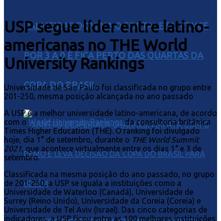
USP segue líder entre latino-
PALMEIRAS DOMINA O FORTALEZA, VENCE
americanas no THE World
POR 3 A 0 E FICA PERTO DAS QUARTAS DA
University Rankings
COPA DO BRASIL
Universidade de São Paulo foi classificada no grupo entre
201-250, mesma posição alcançada no ano passado
A USP é a melhor universidade latino-americana, de acordo
com o
World University Rankings
da consultoria britânica
Times Higher Education (THE). O ranking foi divulgado
hoje, dia 1° de setembro, durante o
THE World Summit
2021
, que acontece virtualmente entre os dias 1° e 3 de
setembro.
Classificada na mesma posição do ano passado, no grupo
de 201-250, a USP se iguala a instituições como a
Universidade de Waterloo (Canadá), Universidade de
Surrey (Reino Unido), Universidade da Coreia (Coreia) e
Universidade de Tel Aviv (Israel). Das cinco categorias de
indicadores, a USP ficou entre as 100 melhores instituições