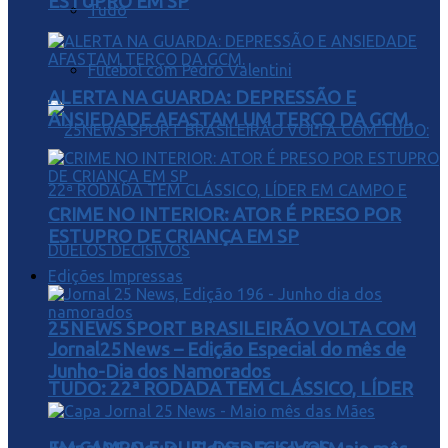
ESTUPRO EM SP
Tudo
Futebol com Pedro Valentini
ALERTA NA GUARDA: DEPRESSÃO E
ANSIEDADE AFASTAM UM TERÇO DA GCM.
CRIME NO INTERIOR: ATOR É PRESO POR
ESTUPRO DE CRIANÇA EM SP
Edições Impressas
25NEWS SPORT BRASILEIRÃO VOLTA COM
Jornal25News – Edição Especial do mês de
Junho-Dia dos Namorados
TUDO: 22ª RODADA TEM CLÁSSICO, LÍDER