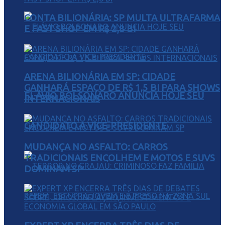
CONTA BILIONÁRIA: SP MULTA ULTRAFARMA
E FAST SHOP EM R$ 2,8 BI
ARENA BILIONÁRIA EM SP: CIDADE
GANHARÁ ESPAÇO DE R$ 1,5 BI PARA SHOWS
FLÁVIO BOLSONARO ANUNCIA HOJE SEU
INTERNACIONAIS
CANDIDATO A VICE-PRESIDENTE
MUDANÇA NO ASFALTO: CARROS
TRADICIONAIS ENCOLHEM E MOTOS E SUVS
DOMINAM SP