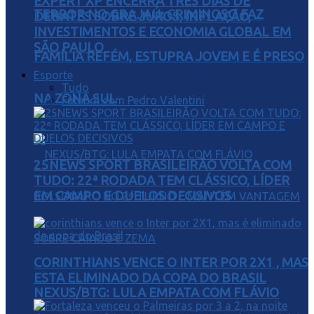
EXPERT XP ENCERRA TRÊS DIAS DE
TERROR NO GRAJAÚ: CRIMINOSO FAZ
DEBATES SOBRE JUROS, INFLAÇÃO,
INVESTIMENTOS E ECONOMIA GLOBAL EM
SÃO PAULO
FAMÍLIA REFÉM, ESTUPRA JOVEM E É PRESO
Esporte
Tudo
NA ZONA SUL
Futebol com Pedro Valentini
25NEWS SPORT BRASILEIRÃO VOLTA COM
TUDO: 22ª RODADA TEM CLÁSSICO, LÍDER
EM CAMPO E DUELOS DECISIVOS
CORINTHIANS VENCE O INTER POR 2X1 , MAS
ESTA ELIMINADO DA COPA DO BRASIL
NEXUS/BTG: LULA EMPATA COM FLÁVIO