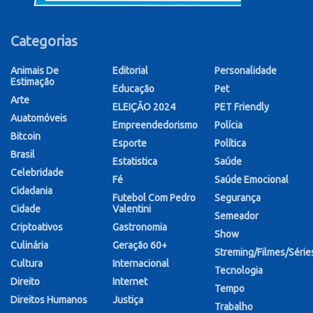
Categorias
Animais De
Editorial
Personalidade
Estimação
Educação
Pet
Arte
ELEIÇÃO 2024
PET Friendly
Auatomóveis
Empreendedorismo
Polícia
Bitcoin
Esporte
Política
Brasil
Estatistica
Saúde
Celebridade
Fé
Saúde Emocional
Cidadania
Futebol Com Pedro
Segurança
Cidade
Valentini
Semeador
Criptoativos
Gastronomia
Show
Culinária
Geração 60+
Streming/Filmes/Série
Cultura
Internacional
Tecnologia
Direito
Internet
Tempo
Direitos Humanos
Justiça
Trabalho