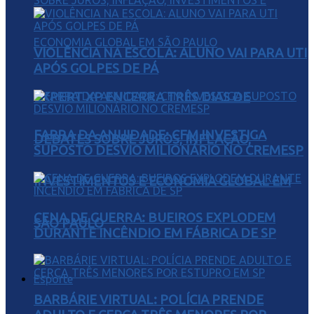
VIOLÊNCIA NA ESCOLA: ALUNO VAI PARA UTI
APÓS GOLPES DE PÁ
EXPERT XP ENCERRA TRÊS DIAS DE
FARRA DA ANUIDADE: CFM INVESTIGA
DEBATES SOBRE JUROS, INFLAÇÃO,
SUPOSTO DESVIO MILIONÁRIO NO CREMESP
INVESTIMENTOS E ECONOMIA GLOBAL EM
CENA DE GUERRA: BUEIROS EXPLODEM
SÃO PAULO
DURANTE INCÊNDIO EM FÁBRICA DE SP
Esporte
BARBÁRIE VIRTUAL: POLÍCIA PRENDE