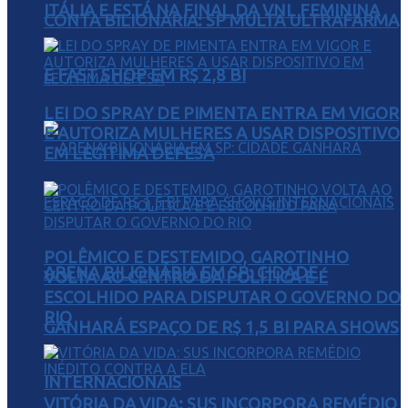
ITÁLIA E ESTÁ NA FINAL DA VNL FEMININA
CONTA BILIONÁRIA: SP MULTA ULTRAFARMA
E FAST SHOP EM R$ 2,8 BI
LEI DO SPRAY DE PIMENTA ENTRA EM VIGOR
E AUTORIZA MULHERES A USAR DISPOSITIVO
EM LEGÍTIMA DEFESA
POLÊMICO E DESTEMIDO, GAROTINHO
ARENA BILIONÁRIA EM SP: CIDADE
VOLTA AO CENTRO DA POLÍTICA E É
ESCOLHIDO PARA DISPUTAR O GOVERNO DO
RIO
GANHARÁ ESPAÇO DE R$ 1,5 BI PARA SHOWS
INTERNACIONAIS
VITÓRIA DA VIDA: SUS INCORPORA REMÉDIO