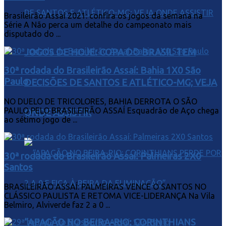
Brasileirão Assaí 2021: confira os jogos da semana na
Série A Não perca um detalhe do campeonato mais
disputado do ...
JOGOS DE HOJE: COPA DO BRASIL TEM
30ª rodada do Brasileirão Assaí: Bahia 1X0 São
Paulo
DECISÕES DE SANTOS E ATLÉTICO-MG; VEJA
NO DUELO DE TRICOLORES, BAHIA DERROTA O SÃO
PAULO PELO BRASILEIRÃO ASSAÍ Esquadrão de Aço chega
ONDE ASSISTIR
ao sétimo jogo de ...
30ª rodada do Brasileirão Assaí: Palmeiras 2X0
Santos
BRASILEIRÃO ASSAÍ: PALMEIRAS VENCE O SANTOS NO
CLÁSSICO PAULISTA E RETOMA VICE-LIDERANÇA Na Vila
Belmiro, Alviverde faz 2 a 0 ...
“APAGÃO NO BEIRA-RIO: CORINTHIANS