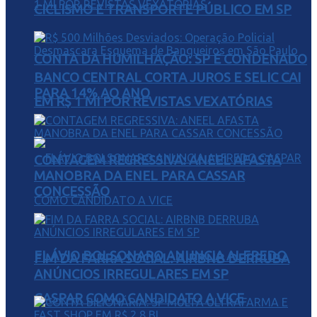
CICLISMO E TRANSPORTE PÚBLICO EM SP
CONTA DA HUMILHAÇÃO: SP É CONDENADO
BANCO CENTRAL CORTA JUROS E SELIC CAI
PARA 14% AO ANO
EM R$ 1 MI POR REVISTAS VEXATÓRIAS
CONTAGEM REGRESSIVA: ANEEL AFASTA
MANOBRA DA ENEL PARA CASSAR
CONCESSÃO
FLÁVIO BOLSONARO ANUNCIA ALFREDO
FIM DA FARRA SOCIAL: AIRBNB DERRUBA
ANÚNCIOS IRREGULARES EM SP
GASPAR COMO CANDIDATO A VICE