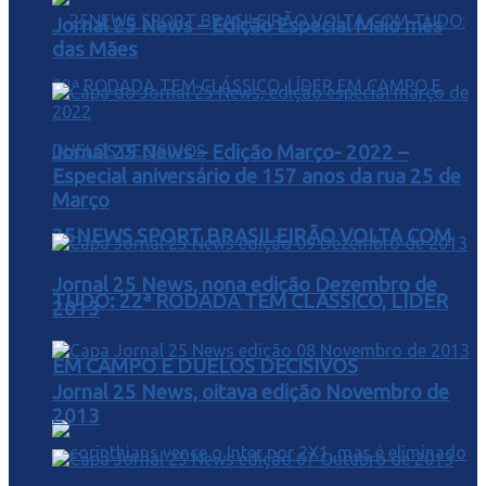
Jornal 25 News – Edição Especial Maio mês
das Mães
Jornal 25 News – Edição Março- 2022 –
Especial aniversário de 157 anos da rua 25 de
Março
25NEWS SPORT BRASILEIRÃO VOLTA COM
Jornal 25 News, nona edição Dezembro de
TUDO: 22ª RODADA TEM CLÁSSICO, LÍDER
2013
EM CAMPO E DUELOS DECISIVOS
Jornal 25 News, oitava edição Novembro de
2013