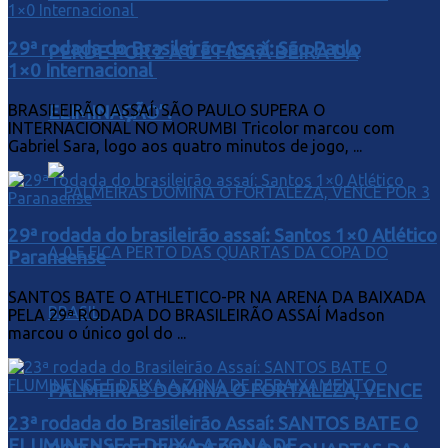
29ª rodada do Brasileirão Assaí: São Paulo
PERDE POR 2 A 0 E FICA À BEIRA DA
1×0 Internacional
BRASILEIRÃO ASSAÍ: SÃO PAULO SUPERA O
ELIMINAÇÃO”.
INTERNACIONAL NO MORUMBI Tricolor marcou com
Gabriel Sara, logo aos quatro minutos de jogo, ...
29ª rodada do brasileirão assaí: Santos 1×0 Atlético
Paranaense
SANTOS BATE O ATHLETICO-PR NA ARENA DA BAIXADA
PELA 29ª RODADA DO BRASILEIRÃO ASSAÍ Madson
marcou o único gol do ...
PALMEIRAS DOMINA O FORTALEZA, VENCE
23ª rodada do Brasileirão Assaí: SANTOS BATE O
FLUMINENSE E DEIXA A ZONA DE