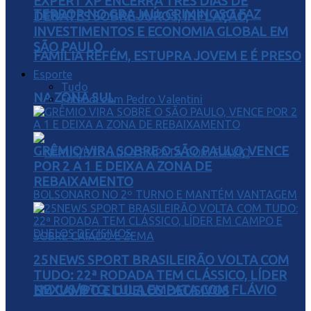
EXPERT XP ENCERRA TRÊS DIAS DE
TERROR NO GRAJAÚ: CRIMINOSO FAZ
DEBATES SOBRE JUROS, INFLAÇÃO,
INVESTIMENTOS E ECONOMIA GLOBAL EM
SÃO PAULO
FAMÍLIA REFÉM, ESTUPRA JOVEM E É PRESO
Esporte
Tudo
NA ZONA SUL
Futebol com Pedro Valentini
GRÊMIO VIRA SOBRE O SÃO PAULO, VENCE
POR 2 A 1 E DEIXA A ZONA DE
REBAIXAMENTO
25NEWS SPORT BRASILEIRÃO VOLTA COM
TUDO: 22ª RODADA TEM CLÁSSICO, LÍDER
NEXUS/BTG: LULA EMPATA COM FLÁVIO
EM CAMPO E DUELOS DECISIVOS