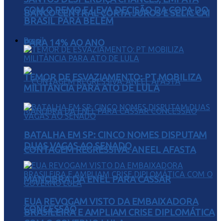
COM O REMO E LEVA DECISÃO DA COPA DO
BANCO CENTRAL CORTA JUROS E SELIC CAI
BRASIL PARA BELÉM
Brasil
PARA 14% AO ANO
TEMOR DE ESVAZIAMENTO: PT MOBILIZA
MILITÂNCIA PARA ATO DE LULA
BATALHA EM SP: CINCO NOMES DISPUTAM
DUAS VAGAS AO SENADO
CONTAGEM REGRESSIVA: ANEEL AFASTA
MANOBRA DA ENEL PARA CASSAR
EUA REVOGAM VISTO DA EMBAIXADORA
CONCESSÃO
BRASILEIRA E AMPLIAM CRISE DIPLOMÁTICA