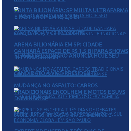
CONTA BILIONÁRIA: SP MULTA ULTRAFARMA
E FAST SHOP EM R$ 2,8 BI
ARENA BILIONÁRIA EM SP: CIDADE
GANHARÁ ESPAÇO DE R$ 1,5 BI PARA SHOWS
FLÁVIO BOLSONARO ANUNCIA HOJE SEU
INTERNACIONAIS
CANDIDATO A VICE-PRESIDENTE
MUDANÇA NO ASFALTO: CARROS
TRADICIONAIS ENCOLHEM E MOTOS E SUVS
DOMINAM SP