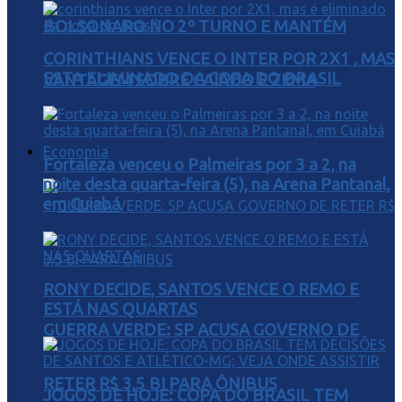
BOLSONARO NO 2º TURNO E MANTÉM
CORINTHIANS VENCE O INTER POR 2X1 , MAS
ESTA ELIMINADO DA COPA DO BRASIL
VANTAGEM SOBRE CAIADO E ZEMA
Economia
Fortaleza venceu o Palmeiras por 3 a 2, na
noite desta quarta-feira (5), na Arena Pantanal,
em Cuiabá
RONY DECIDE, SANTOS VENCE O REMO E
ESTÁ NAS QUARTAS
GUERRA VERDE: SP ACUSA GOVERNO DE
RETER R$ 3,5 BI PARA ÔNIBUS
JOGOS DE HOJE: COPA DO BRASIL TEM