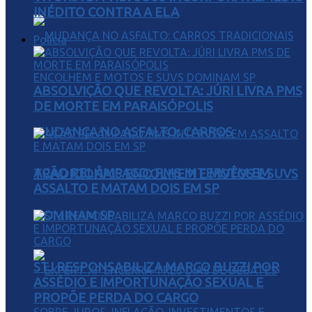
INÉDITO CONTRA A ELA
Polícia
ABSOLVIÇÃO QUE REVOLTA: JÚRI LIVRA PMS
DE MORTE EM PARAISÓPOLIS
MUDANÇA NO ASFALTO: CARROS
AÇÃO RELÂMPAGO: PMS INTERVÊM EM
TRADICIONAIS ENCOLHEM E MOTOS E SUVS
ASSALTO E MATAM DOIS EM SP
DOMINAM SP
STJ RESPONSABILIZA MARCO BUZZI POR
ASSÉDIO E IMPORTUNAÇÃO SEXUAL E
PROPÕE PERDA DO CARGO