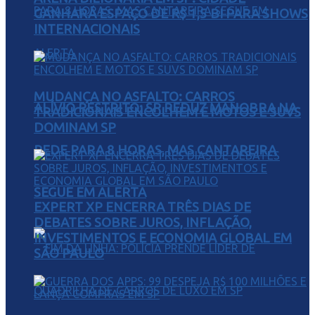
GANHARÁ ESPAÇO DE R$ 1,5 BI PARA SHOWS
INTERNACIONAIS
MUDANÇA NO ASFALTO: CARROS
ALÍVIO RESTRITO: SP REDUZ MANOBRA NA
TRADICIONAIS ENCOLHEM E MOTOS E SUVS
DOMINAM SP
REDE PARA 8 HORAS, MAS CANTAREIRA
SEGUE EM ALERTA
EXPERT XP ENCERRA TRÊS DIAS DE
DEBATES SOBRE JUROS, INFLAÇÃO,
INVESTIMENTOS E ECONOMIA GLOBAL EM
SÃO PAULO