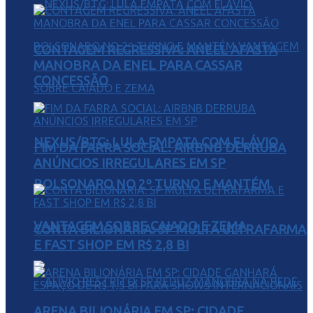
CONTAGEM REGRESSIVA: ANEEL AFASTA
MANOBRA DA ENEL PARA CASSAR
CONCESSÃO
NEXUS/BTG: LULA EMPATA COM FLÁVIO
FIM DA FARRA SOCIAL: AIRBNB DERRUBA
ANÚNCIOS IRREGULARES EM SP
BOLSONARO NO 2º TURNO E MANTÉM
VANTAGEM SOBRE CAIADO E ZEMA
CONTA BILIONÁRIA: SP MULTA ULTRAFARMA
E FAST SHOP EM R$ 2,8 BI
ARENA BILIONÁRIA EM SP: CIDADE