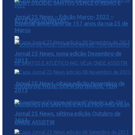
RONY DECIDE, SANTOS VENCE O REMO E
Jornal 25 News – Edição Março- 2022 –
ESTÁ NAS QUARTAS
Especial aniversário de 157 anos da rua 25 de
Março
Jornal 25 News, nona edição Dezembro de
2013
Jornal 25 News, oitava edição Novembro de
JOGOS DE HOJE: COPA DO BRASIL TEM
2013
DECISÕES DE SANTOS E ATLÉTICO-MG; VEJA
Jornal 25 News, sétima edição Outubro de
2013
ONDE ASSISTIR