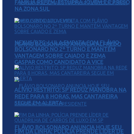
FAMÍLIA REFÉM, ESTUPRA JOVEM E É PRESO
NA ZONA SUL
NEXUS/BTG: LULA EMPATA COM FLÁVIO
FLÁVIO BOLSONARO ANUNCIA ALFREDO
BOLSONARO NO 2º TURNO E MANTÉM
VANTAGEM SOBRE CAIADO E ZEMA
GASPAR COMO CANDIDATO A VICE
ALÍVIO RESTRITO: SP REDUZ MANOBRA NA
REDE PARA 8 HORAS, MAS CANTAREIRA
SEGUE EM ALERTA
FLÁVIO BOLSONARO ANUNCIA HOJE SEU
FIM DA LINHA: POLÍCIA PRENDE LÍDER DE