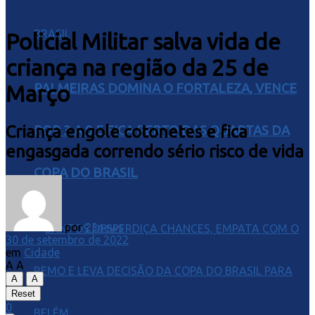
Policial Militar salva vida de
criança na região da 25 de
Março
PALMEIRAS DOMINA O FORTALEZA, VENCE
Criança engole cotonetes e fica
POR 3 A 0 E FICA PERTO DAS QUARTAS DA
engasgada correndo sério risco de vida
COPA DO BRASIL
por
25news
30 de setembro de 2022
em
Cidade
A
A
A
A
Reset
0