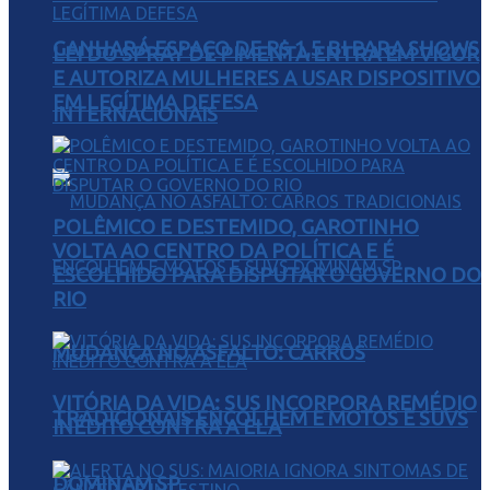
GANHARÁ ESPAÇO DE R$ 1,5 BI PARA SHOWS
LEI DO SPRAY DE PIMENTA ENTRA EM VIGOR
E AUTORIZA MULHERES A USAR DISPOSITIVO
EM LEGÍTIMA DEFESA
INTERNACIONAIS
POLÊMICO E DESTEMIDO, GAROTINHO
VOLTA AO CENTRO DA POLÍTICA E É
ESCOLHIDO PARA DISPUTAR O GOVERNO DO
RIO
MUDANÇA NO ASFALTO: CARROS
VITÓRIA DA VIDA: SUS INCORPORA REMÉDIO
TRADICIONAIS ENCOLHEM E MOTOS E SUVS
INÉDITO CONTRA A ELA
DOMINAM SP