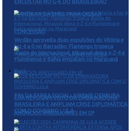
ENCOSTAR NO G-6 DO BRASILEIRÃO
MANOBRA DA ENEL PARA CASSAR
CONCESSÃO
Verdão aproveita duas expulsões do Vitória e
faz 4 a 0 no Barradão; Flamengo tropeça
diante do Internacional, Mirassol deixa o Z-4 e
Fluminense e Bahia empatam no Maracanã
Brasil
FIM DA FARRA SOCIAL: AIRBNB DERRUBA
EUA REVOGAM VISTO DA EMBAIXADORA
BRASILEIRA E AMPLIAM CRISE DIPLOMÁTICA
COM O GOVERNO LULA
ANÚNCIOS IRREGULARES EM SP