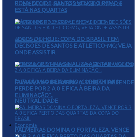
RONY DECIDE, SANTOS VENCE O REMO E
ESTÁ NAS QUARTAS
JOGOS DE HOJE: COPA DO BRASIL TEM
DECISÕES DE SANTOS E ATLÉTICO-MG; VEJA
ONDE ASSISTIR
TEREZA CRISTINA SINALIZA ACEITAR VICE DE
“APAGÃO NO BEIRA-RIO: CORINTHIANS
FLÁVIO, MAS PP BARRA ALIANÇA E DEFENDE
PERDE POR 2 A 0 E FICA À BEIRA DA
ELIMINAÇÃO”.
NEUTRALIDADE
Economia
PALMEIRAS DOMINA O FORTALEZA, VENCE
POR 3 A 0 E FICA PERTO DAS QUARTAS DA