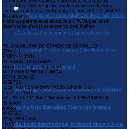
comandada pelo Capitão Mário Célio, a criança foi
socorrida a UPA Vergueiro, onde recebeu os devidos
cuidados médicos, sendo retirados mais 03 “cotonetes”,
da garganta.
A criança permaneceu ainda pela UPA Vergueiro em
observação, mas já se encontra bem melhor.
POLÍCIA MILITAR DO ESTADO DE SÃO PAULO
CPA/M-1
7ºBPM/M 3ªCia
ATIVIDADE DELEGADA
Socorro a criança engasgada
M-22: EMERGÊNCIA CLÍNICA
BOPM: 5500/22
29SET22
Local: Rua Comendador Abdo Schahin, 202
Verdão aproveita duas expulsões do Vitória e
Horário: 11h10.
EQUIPE: Cb 111584-7 PM Sidney e Sd PM 194897-A
Reinaldo.
faz 4 a 0 no Barradão; Flamengo tropeça
Apoio:
M-07307
3ºSgt PM Fávere;
Cb PM Taylor.
diante do Internacional, Mirassol deixa o Z-4 e
Matéria exclusiva do jornal 25 News