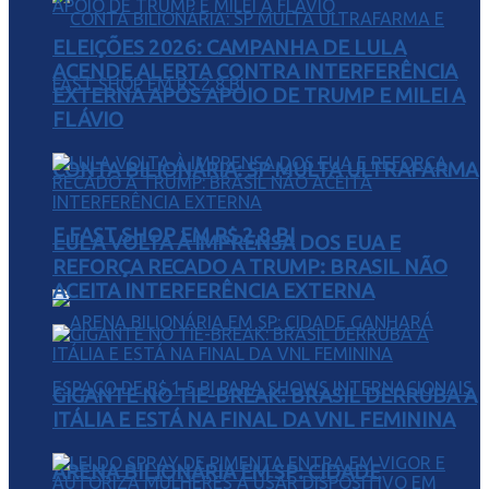
ELEIÇÕES 2026: CAMPANHA DE LULA
ACENDE ALERTA CONTRA INTERFERÊNCIA
EXTERNA APÓS APOIO DE TRUMP E MILEI A
FLÁVIO
CONTA BILIONÁRIA: SP MULTA ULTRAFARMA
E FAST SHOP EM R$ 2,8 BI
LULA VOLTA À IMPRENSA DOS EUA E
REFORÇA RECADO A TRUMP: BRASIL NÃO
ACEITA INTERFERÊNCIA EXTERNA
GIGANTE NO TIE-BREAK: BRASIL DERRUBA A
ITÁLIA E ESTÁ NA FINAL DA VNL FEMININA
ARENA BILIONÁRIA EM SP: CIDADE