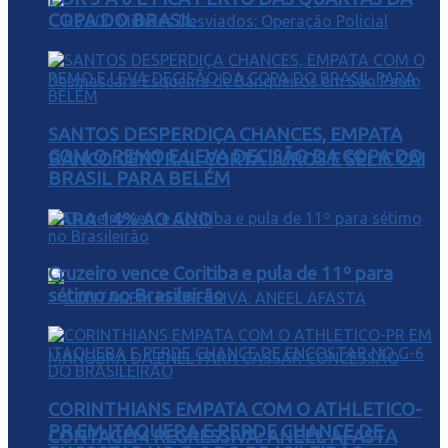
COPA DO BRASIL
SANTOS DESPERDIÇA CHANCES, EMPATA
COM O REMO E LEVA DECISÃO DA COPA DO
BANCO CENTRAL CORTA JUROS E SELIC CAI
BRASIL PARA BELÉM
PARA 14% AO ANO
Cruzeiro vence Coritiba e pula de 11º para
sétimo no Brasileirão
CORINTHIANS EMPATA COM O ATHLETICO-
PR EM ITAQUERA E PERDE CHANCE DE
CONTAGEM REGRESSIVA: ANEEL AFASTA