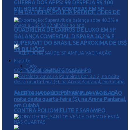
GUERRA DOS APPS: 99 DESPEJA R$ 100
MILHÕES E LANÇA COMPRAS EM SP
FIM DA LINHA: POLÍCIA PRENDE LÍDER DE
QUADRILHA DE CARROS DE LUXO EM SP
BALANÇA COMERCIAL DISPARA 36,2% E
SUPERÁVIT DO BRASIL SE APROXIMA DE US$
49 BILHÕES
Esporte
Tudo
Futebol com Pedro Valentini
Fortaleza venceu o Palmeiras por 3 a 2, na
ALERTA NA SAÚDE: SP AMPLIA VACINAÇÃO
noite desta quarta-feira (5), na Arena Pantanal,
em Cuiabá
CONTRA POLIOMIELITE E SARAMPO