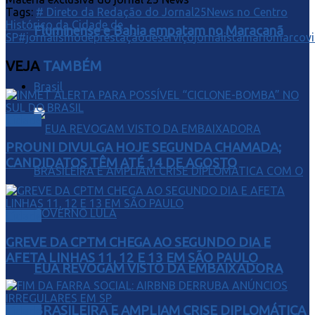
Tags:
# Direto da Redação do Jornal25News no Centro
Histórico da Cidade de
Fluminense e Bahia empatam no Maracanã
SP
#jornalismodeprestaçãodeserviço
jornalistamariomarcovi
VEJA
TAMBÉM
Brasil
Cidade
PROUNI DIVULGA HOJE SEGUNDA CHAMADA;
CANDIDATOS TÊM ATÉ 14 DE AGOSTO
Cidade
GREVE DA CPTM CHEGA AO SEGUNDO DIA E
AFETA LINHAS 11, 12 E 13 EM SÃO PAULO
EUA REVOGAM VISTO DA EMBAIXADORA
BRASILEIRA E AMPLIAM CRISE DIPLOMÁTICA
Cidade