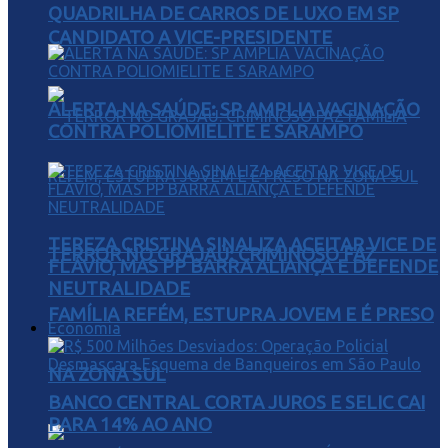
QUADRILHA DE CARROS DE LUXO EM SP
CANDIDATO A VICE-PRESIDENTE
ALERTA NA SAÚDE: SP AMPLIA VACINAÇÃO
CONTRA POLIOMIELITE E SARAMPO
TEREZA CRISTINA SINALIZA ACEITAR VICE DE
TERROR NO GRAJAÚ: CRIMINOSO FAZ
FLÁVIO, MAS PP BARRA ALIANÇA E DEFENDE
NEUTRALIDADE
FAMÍLIA REFÉM, ESTUPRA JOVEM E É PRESO
Economia
NA ZONA SUL
BANCO CENTRAL CORTA JUROS E SELIC CAI
PARA 14% AO ANO