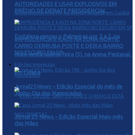
AUTORIDADES E USAR EXPLOSIVOS EM
PRÉDIO DE DEBATE PRESIDENCIAL
Fortaleza venceu o Palmeiras por 3 a 2, na
IMPRUDÊNCIA E KAOS NA ZONA NORTE:
CARRO DERRUBA POSTE E DEIXA BAIRRO
NO ESCURO EM SP
noite desta quarta-feira (5), na Arena Pantanal,
Edições Impressas
em Cuiabá
Jornal25News – Edição Especial do mês de
Junho-Dia dos Namorados
Jornal 25 News – Edição Especial Maio mês
das Mães