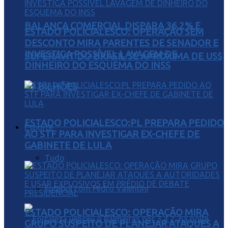
BALANÇA COMERCIAL DISPARA 36,2% E
ESTADO POLICIALESCO: OPERAÇÃO SEM
DESCONTO MIRA PARENTES DE SENADOR E
INVESTIGA POSSÍVEL LAVAGEM DE
SUPERÁVIT DO BRASIL SE APROXIMA DE US$
DINHEIRO DO ESQUEMA DO INSS
49 BILHÕES
ESTADO POLICIALESCO:PL PREPARA PEDIDO
Esporte
AO STF PARA INVESTIGAR EX-CHEFE DE
GABINETE DE LULA
Tudo
Futebol com Pedro Valentini
ESTADO POLICIALESCO: OPERAÇÃO MIRA
GRUPO SUSPEITO DE PLANEJAR ATAQUES A