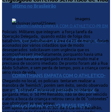
sétimo no Brasileirão
imagens
exclusivas jornal25news
Policiais Militares que integram a força tarefa da
Operação Delegada, quando estão de folga dos
batalhões, que patrulhavam a área da 25 de março, foram
acionados por vários cidadãos que de modo
desesperados solicitavam com urgência que os
acompanhassem imediatamente, porquanto havia uma
criança que havia se engasgado e estava muito mal e
precisava de socorro imediato. De pronto foram até a Rua
Abdo Schahim, e sem perda de tempo, pois a criança corria
sério risco de vida,
CORINTHIANS EMPATA COM O ATHLETICO-
Chegando no local, os policiais tentaram realizar a
manobra de ‘heimlich’, porém sem êxito, sendo observado
que um “cotonete” estava atravessado no interior da
PR EM ITAQUERA E PERDE CHANCE DE
garganta. Mas, o Sd PM Reinaldo, não se deu por vencido
e abriu a boca da criança e retirou cerca de 06 “cotonetes”
que obstruíam as vias aéreas.
ENCOSTAR NO G-6 DO BRASILEIRÃO
Com apoio da viatura M-07307 da 3 Cia do 7 Batalhão,