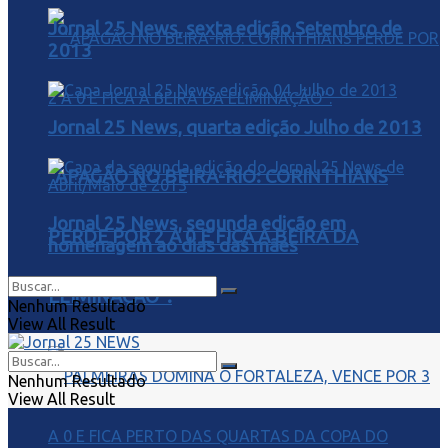
Jornal 25 News, sexta edição Setembro de
2013
Jornal 25 News, quarta edição Julho de 2013
“APAGÃO NO BEIRA-RIO: CORINTHIANS
Jornal 25 News, segunda edição em
PERDE POR 2 A 0 E FICA À BEIRA DA
homenagem ao dias das mães
ELIMINAÇÃO”.
Nenhum Resultado
View All Result
Nenhum Resultado
View All Result