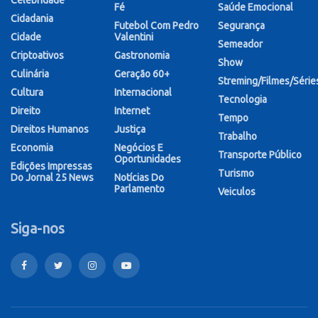
Celebridade
Fé
Saúde Emocional
Cidadania
Futebol Com Pedro
Segurança
Cidade
Valentini
Semeador
Criptoativos
Gastronomia
Show
Culinária
Geração 60+
Streming/Filmes/Série
Cultura
Internacional
Tecnologia
Direito
Internet
Tempo
Direitos Humanos
Justiça
Trabalho
Economia
Negócios E
Transporte Público
Oportunidades
Edições Impressas
Turismo
Do Jornal 25 News
Notícias Do
Parlamento
Veiculos
Siga-nos