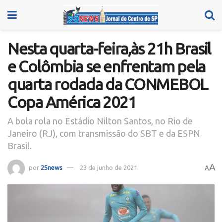
Nesta quarta-feira,às 21h Brasil
e Colômbia se enfrentam pela
quarta rodada da CONMEBOL
Copa América 2021
A bola rola no Estádio Nilton Santos, no Rio de
Janeiro (RJ), com transmissão do SBT e da ESPN
Brasil.
A
por
25news
23 de junho de 2021
A