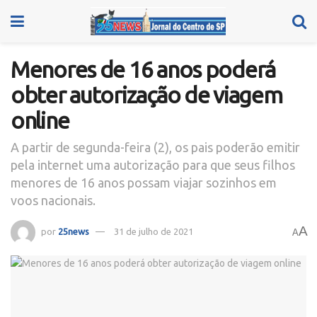
Menores de 16 anos poderá
obter autorização de viagem
online
A partir de segunda-feira (2), os pais poderão emitir
pela internet uma autorização para que seus filhos
menores de 16 anos possam viajar sozinhos em
voos nacionais.
A
por
25news
31 de julho de 2021
A