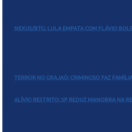
NEXUS/BTG: LULA EMPATA COM FLÁVIO BOL
TERROR NO GRAJAÚ: CRIMINOSO FAZ FAMÍLIA
ALÍVIO RESTRITO: SP REDUZ MANOBRA NA R