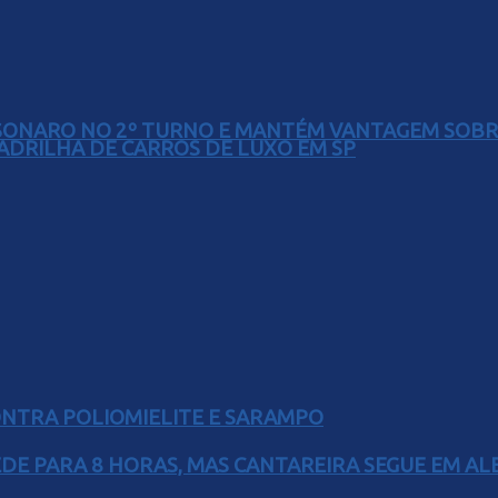
SONARO NO 2º TURNO E MANTÉM VANTAGEM SOBR
UADRILHA DE CARROS DE LUXO EM SP
ONTRA POLIOMIELITE E SARAMPO
EDE PARA 8 HORAS, MAS CANTAREIRA SEGUE EM AL