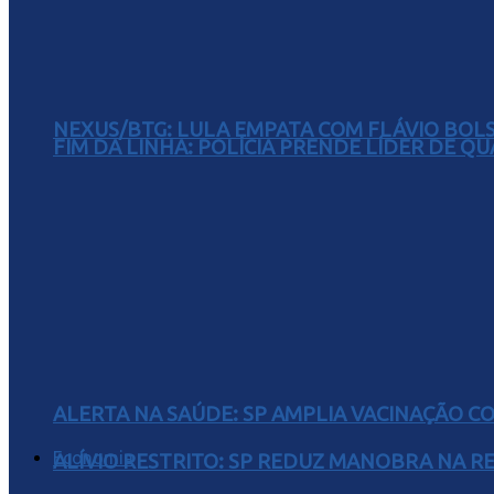
NEXUS/BTG: LULA EMPATA COM FLÁVIO BOL
FIM DA LINHA: POLÍCIA PRENDE LÍDER DE Q
ALERTA NA SAÚDE: SP AMPLIA VACINAÇÃO C
Economia
ALÍVIO RESTRITO: SP REDUZ MANOBRA NA R