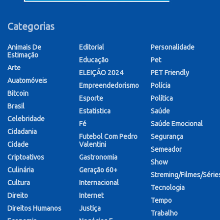
Categorias
Animais De
Editorial
Personalidade
Estimação
Educação
Pet
Arte
ELEIÇÃO 2024
PET Friendly
Auatomóveis
Empreendedorismo
Polícia
Bitcoin
Esporte
Política
Brasil
Estatistica
Saúde
Celebridade
Fé
Saúde Emocional
Cidadania
Futebol Com Pedro
Segurança
Cidade
Valentini
Semeador
Criptoativos
Gastronomia
Show
Culinária
Geração 60+
Streming/Filmes/Série
Cultura
Internacional
Tecnologia
Direito
Internet
Tempo
Direitos Humanos
Justiça
Trabalho