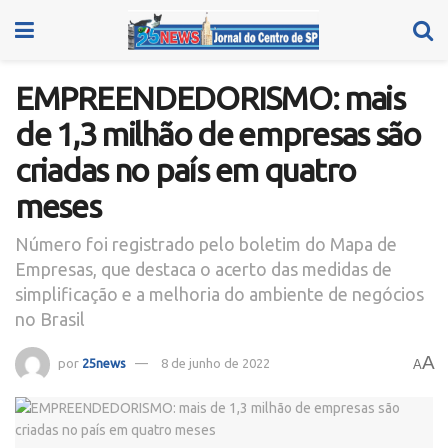
EMPREENDEDORISMO: mais
de 1,3 milhão de empresas são
criadas no país em quatro
meses
Número foi registrado pelo boletim do Mapa de
Empresas, que destaca o acerto das medidas de
simplificação e a melhoria do ambiente de negócios
no Brasil
A
por
25news
8 de junho de 2022
A