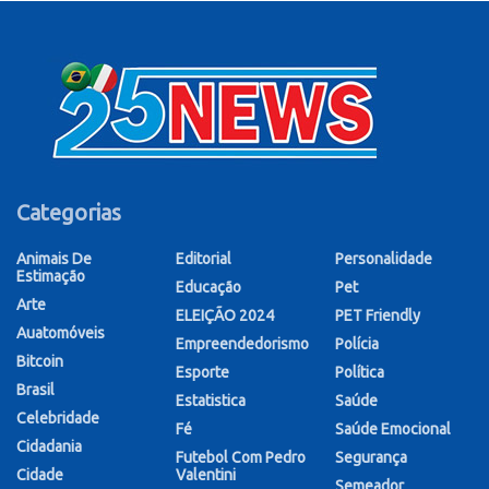
Categorias
Animais De
Editorial
Personalidade
Estimação
Educação
Pet
Arte
ELEIÇÃO 2024
PET Friendly
Auatomóveis
Empreendedorismo
Polícia
Bitcoin
Esporte
Política
Brasil
Estatistica
Saúde
Celebridade
Fé
Saúde Emocional
Cidadania
Futebol Com Pedro
Segurança
Cidade
Valentini
Semeador