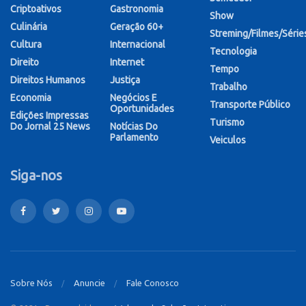
Criptoativos
Gastronomia
Show
Culinária
Geração 60+
Streming/Filmes/Série
Cultura
Internacional
Tecnologia
Direito
Internet
Tempo
Direitos Humanos
Justiça
Trabalho
Economia
Negócios E
Transporte Público
Oportunidades
Edições Impressas
Turismo
Do Jornal 25 News
Notícias Do
Parlamento
Veiculos
Siga-nos
Sobre Nós
Anuncie
Fale Conosco