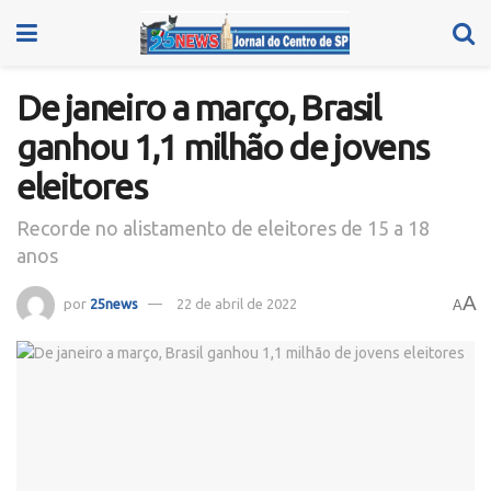
De janeiro a março, Brasil
ganhou 1,1 milhão de jovens
eleitores
Recorde no alistamento de eleitores de 15 a 18
anos
A
por
25news
22 de abril de 2022
A