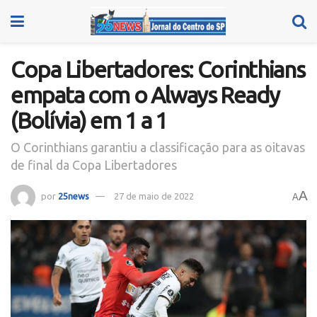
Copa Libertadores: Corinthians
empata com o Always Ready
(Bolívia) em 1 a 1
O Corinthians garantiu a classificação para as oitavas
de final da Copa Libertadores
A
por
25news
27 de maio de 2022
A