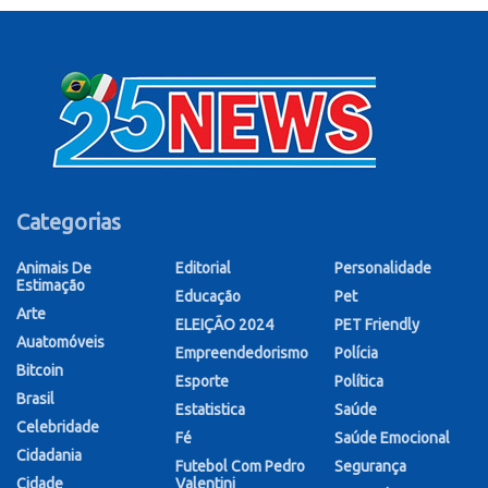
Categorias
Animais De
Editorial
Personalidade
Estimação
Educação
Pet
Arte
ELEIÇÃO 2024
PET Friendly
Auatomóveis
Empreendedorismo
Polícia
Bitcoin
Esporte
Política
Brasil
Estatistica
Saúde
Celebridade
Fé
Saúde Emocional
Cidadania
Futebol Com Pedro
Segurança
Cidade
Valentini