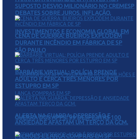
SUPOSTO DESVIO MILIONÁRIO NO CREMESP
DEBATES SOBRE JUROS, INFLAÇÃO,
INVESTIMENTOS E ECONOMIA GLOBAL EM
CENA DE GUERRA: BUEIROS EXPLODEM
DURANTE INCÊNDIO EM FÁBRICA DE SP
SÃO PAULO
BARBÁRIE VIRTUAL: POLÍCIA PRENDE
ADULTO E CERCA TRÊS MENORES POR
ESTUPRO EM SP
ALERTA NA GUARDA: DEPRESSÃO E
GUERRA DOS APPS: 99 DESPEJA R$ 100
ANSIEDADE AFASTAM UM TERÇO DA GCM.
MILHÕES E LANÇA COMPRAS EM SP