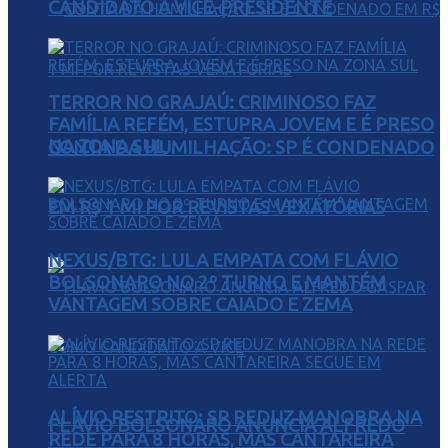
CANDIDATO A VICE-PRESIDENTE
TERROR NO GRAJAÚ: CRIMINOSO FAZ
FAMÍLIA REFÉM, ESTUPRA JOVEM E É PRESO
NA ZONA SUL
CONTA DA HUMILHAÇÃO: SP É CONDENADO
EM R$ 1 MI POR REVISTAS VEXATÓRIAS
NEXUS/BTG: LULA EMPATA COM FLÁVIO
BOLSONARO NO 2º TURNO E MANTÉM
VANTAGEM SOBRE CAIADO E ZEMA
ALÍVIO RESTRITO: SP REDUZ MANOBRA NA
FLÁVIO BOLSONARO ANUNCIA ALFREDO
REDE PARA 8 HORAS, MAS CANTAREIRA