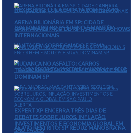
NEXUS/BTG: LULA EMPATA COM FLÁVIO
ARENA BILIONÁRIA EM SP: CIDADE
BOLSONARO NO 2º TURNO E MANTÉM
GANHARÁ ESPAÇO DE R$ 1,5 BI PARA SHOWS
INTERNACIONAIS
VANTAGEM SOBRE CAIADO E ZEMA
MUDANÇA NO ASFALTO: CARROS
TRADICIONAIS ENCOLHEM E MOTOS E SUVS
DOMINAM SP
EXPERT XP ENCERRA TRÊS DIAS DE
DEBATES SOBRE JUROS, INFLAÇÃO,
INVESTIMENTOS E ECONOMIA GLOBAL EM
ALÍVIO RESTRITO: SP REDUZ MANOBRA NA
SÃO PAULO