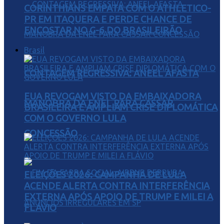
CORINTHIANS EMPATA COM O ATHLETICO-
PR EM ITAQUERA E PERDE CHANCE DE
ENCOSTAR NO G-6 DO BRASILEIRÃO
Brasil
CONTAGEM REGRESSIVA: ANEEL AFASTA
EUA REVOGAM VISTO DA EMBAIXADORA
MANOBRA DA ENEL PARA CASSAR
BRASILEIRA E AMPLIAM CRISE DIPLOMÁTICA
COM O GOVERNO LULA
CONCESSÃO
ELEIÇÕES 2026: CAMPANHA DE LULA
ACENDE ALERTA CONTRA INTERFERÊNCIA
EXTERNA APÓS APOIO DE TRUMP E MILEI A
FLÁVIO