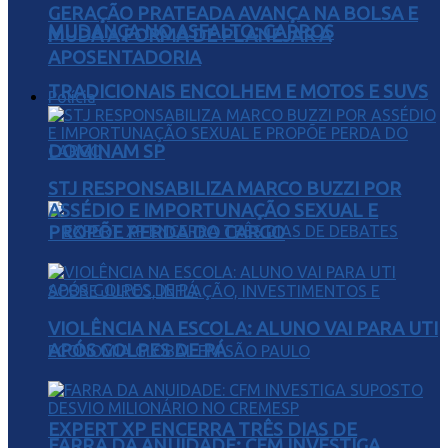
GERAÇÃO PRATEADA AVANÇA NA BOLSA E
MUDANÇA NO ASFALTO: CARROS
MUDA A FORMA DE PLANEJAR A
APOSENTADORIA
TRADICIONAIS ENCOLHEM E MOTOS E SUVS
Polícia
DOMINAM SP
STJ RESPONSABILIZA MARCO BUZZI POR
ASSÉDIO E IMPORTUNAÇÃO SEXUAL E
PROPÕE PERDA DO CARGO
VIOLÊNCIA NA ESCOLA: ALUNO VAI PARA UTI
APÓS GOLPES DE PÁ
EXPERT XP ENCERRA TRÊS DIAS DE
FARRA DA ANUIDADE: CFM INVESTIGA