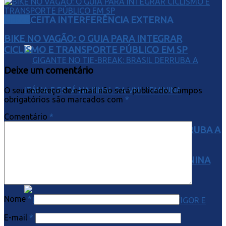
ACEITA INTERFERÊNCIA EXTERNA
Cidade
BIKE NO VAGÃO: O GUIA PARA INTEGRAR
CICLISMO E TRANSPORTE PÚBLICO EM SP
Deixe um comentário
O seu endereço de e-mail não será publicado.
Campos
obrigatórios são marcados com
*
Comentário
*
GIGANTE NO TIE-BREAK: BRASIL DERRUBA A
ITÁLIA E ESTÁ NA FINAL DA VNL FEMININA
Nome
*
E-mail
*