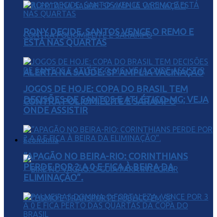
RONY DECIDE, SANTOS VENCE O REMO E
ESTÁ NAS QUARTAS
ALERTA NA SAÚDE: SP AMPLIA VACINAÇÃO
JOGOS DE HOJE: COPA DO BRASIL TEM
DECISÕES DE SANTOS E ATLÉTICO-MG; VEJA
CONTRA POLIOMIELITE E SARAMPO
ONDE ASSISTIR
Economia
“APAGÃO NO BEIRA-RIO: CORINTHIANS
PERDE POR 2 A 0 E FICA À BEIRA DA
ELIMINAÇÃO”.