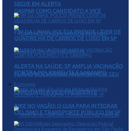
SEGUE EM ALERTA
GASPAR COMO CANDIDATO A VICE
FIM DA LINHA: POLÍCIA PRENDE LÍDER DE
QUADRILHA DE CARROS DE LUXO EM SP
ALERTA NA SAÚDE: SP AMPLIA VACINAÇÃO
CONTRA POLIOMIELITE E SARAMPO
FLÁVIO BOLSONARO ANUNCIA HOJE SEU
Economia
CANDIDATO A VICE-PRESIDENTE
BIKE NO VAGÃO: O GUIA PARA INTEGRAR
CICLISMO E TRANSPORTE PÚBLICO EM SP