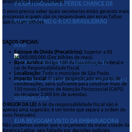
analistas do setor financeiro.
PR EM ITAQUERA E PERDE CHANCE DE
O povo precisa saber quais secretarias estão gerando mais
processos e quem são os responsáveis por essas falhas
ENCOSTAR NO G-6 DO BRASILEIRÃO
que custam bilhões.
DADOS OFICIAIS:
Brasil
Estoque de Dívida (Precatórios):
Superior a R$
10.000.000.000 (Dez bilhões de reais).
Base Jurídica:
Artigo 100 da Constituição Federal e
Lei de Responsabilidade Fiscal.
Localização:
Todo o município de São Paulo.
Impacto Social:
O valor desperdiçado em juros de
condenações, seria suficiente para construir mais de
150 novos Centros de Atenção Psicossocial (CAPS)
ou recapear 2.000 km de avenidas.
O RIGOR DA LEI:
A lei da responsabilidade fiscal não é
apenas uma sugestão; é um limite que separa a ordem do
caos financeiro.
EUA REVOGAM VISTO DA EMBAIXADORA
Não podemos aceitar que o orçamento da maior cidade da
América Latina, seja fatiado por decisões judiciais