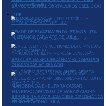
sétimo no Brasileirão
BANCO CENTRAL CORTA JUROS E SELIC CAI
Brasil
PARA 14% AO ANO
TEMOR DE ESVAZIAMENTO: PT MOBILIZA
MILITÂNCIA PARA ATO DE LULA
BATALHA EM SP: CINCO NOMES DISPUTAM
DUAS VAGAS AO SENADO
CONTAGEM REGRESSIVA: ANEEL AFASTA
MANOBRA DA ENEL PARA CASSAR
EUA REVOGAM VISTO DA EMBAIXADORA
BRASILEIRA E AMPLIAM CRISE DIPLOMÁTICA
CONCESSÃO
COM O GOVERNO LULA