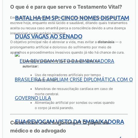
O que é e para que serve o Testamento Vital?
BATALHA EM SP: CINCO NOMES DISPUTAM
Em miúdos, o testamento vital é uma carta de instruções que você
escreve hoje, enquanto está lúcido e saudável, ditando quais tratamentos
aceita ou recusa caso amanhã perca a consciência devido a uma doença
irreversível ou em estágio terminal.
DUAS VAGAS AO SENADO
O objetivo principal não é abreviar a vida, mas evitar a
distanásia
— o
prolongamento artificial e doloroso do sofrimento por meio de
aparelhos e procedimentos invasivos quando já não há chance de cura.
Exemplos práticos do que você pode vetar ou
autorizar:
Uso de respiradores artificiais por tempo
indeterminado.
Manobras de ressuscitação cardíaca em caso de
morte cerebral.
Alimentação artificial por sondas ou veias quando
o corpo já está parando.
EUA REVOGAM VISTO DA EMBAIXADORA
Como fazer com segurança? O papel do
médico e do advogado