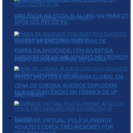
VIOLÊNCIA NA ESCOLA: ALUNO VAI PARA UTI
APÓS GOLPES DE PÁ
EXPERT XP ENCERRA TRÊS DIAS DE
FARRA DA ANUIDADE: CFM INVESTIGA
SUPOSTO DESVIO MILIONÁRIO NO CREMESP
DEBATES SOBRE JUROS, INFLAÇÃO,
INVESTIMENTOS E ECONOMIA GLOBAL EM
CENA DE GUERRA: BUEIROS EXPLODEM
DURANTE INCÊNDIO EM FÁBRICA DE SP
SÃO PAULO
Esporte
BARBÁRIE VIRTUAL: POLÍCIA PRENDE
ADULTO E CERCA TRÊS MENORES POR