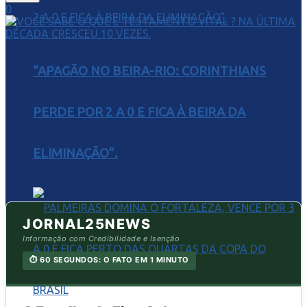
0
“APAGÃO NO BEIRA-RIO: CORINTHIANS
PERDE POR 2 A 0 E FICA À BEIRA DA
ELIMINAÇÃO”.
JORNAL25NEWS
Informação com Credibilidade e Isenção
⏱️ 60 SEGUNDOS: O FATO EM 1 MINUTO