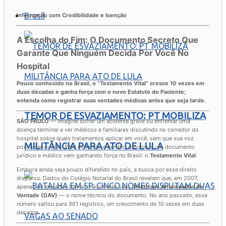
Brasil
Informação com Credibilidade e Isenção
A Escolha do Fim: O Documento Secreto Que
Garante Que Ninguém Decida Por Você No
Hospital
Pouco conhecido no Brasil, o “Testamento Vital” cresce 10 vezes em
duas décadas e ganha força com o novo Estatuto do Paciente;
entenda como registrar suas vontades médicas antes que seja tarde.
TEMOR DE ESVAZIAMENTO: PT MOBILIZA
SÃO PAULO
— Imagine sofrer um acidente grave ou enfrentar uma
doença terminal e ver médicos e familiares discutindo no corredor do
hospital sobre quais tratamentos aplicar em você, sem que sua voz
MILITÂNCIA PARA ATO DE LULA
possa ser ouvida. Para evitar esse cenário doloroso, um documento
jurídico e médico vem ganhando força no Brasil: o
Testamento Vital
.
Embora ainda seja pouco difundido no país, a busca por esse direito
disparou. Dados do Colégio Notarial do Brasil revelam que, em 2007,
apenas 82 pessoas haviam registrado suas
Diretrizes Antecipadas de
Vontade (DAV)
— o nome técnico do documento. No ano passado, esse
número saltou para 961 registros, um crescimento de 10 vezes em duas
décadas.