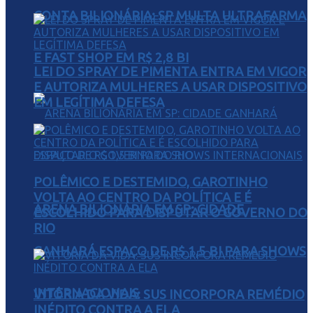
CONTA BILIONÁRIA: SP MULTA ULTRAFARMA
E FAST SHOP EM R$ 2,8 BI
LEI DO SPRAY DE PIMENTA ENTRA EM VIGOR
E AUTORIZA MULHERES A USAR DISPOSITIVO
EM LEGÍTIMA DEFESA
POLÊMICO E DESTEMIDO, GAROTINHO
VOLTA AO CENTRO DA POLÍTICA E É
ARENA BILIONÁRIA EM SP: CIDADE
ESCOLHIDO PARA DISPUTAR O GOVERNO DO
RIO
GANHARÁ ESPAÇO DE R$ 1,5 BI PARA SHOWS
INTERNACIONAIS
VITÓRIA DA VIDA: SUS INCORPORA REMÉDIO
INÉDITO CONTRA A ELA