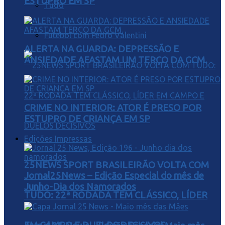
ESTUPRO EM SP
Tudo
Futebol com Pedro Valentini
ALERTA NA GUARDA: DEPRESSÃO E
ANSIEDADE AFASTAM UM TERÇO DA GCM.
CRIME NO INTERIOR: ATOR É PRESO POR
ESTUPRO DE CRIANÇA EM SP
Edições Impressas
25NEWS SPORT BRASILEIRÃO VOLTA COM
Jornal25News – Edição Especial do mês de
Junho-Dia dos Namorados
TUDO: 22ª RODADA TEM CLÁSSICO, LÍDER