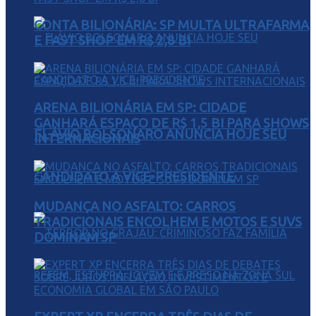
CONTA BILIONÁRIA: SP MULTA ULTRAFARMA
E FAST SHOP EM R$ 2,8 BI
ARENA BILIONÁRIA EM SP: CIDADE
GANHARÁ ESPAÇO DE R$ 1,5 BI PARA SHOWS
FLÁVIO BOLSONARO ANUNCIA HOJE SEU
INTERNACIONAIS
CANDIDATO A VICE-PRESIDENTE
MUDANÇA NO ASFALTO: CARROS
TRADICIONAIS ENCOLHEM E MOTOS E SUVS
DOMINAM SP