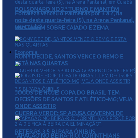
BOLSONARO NO 2º TURNO E MANTÉM
Fortaleza venceu o Palmeiras por 3 a 2, na
noite desta quarta-feira (5), na Arena Pantanal,
em Cuiabá
VANTAGEM SOBRE CAIADO E ZEMA
Economia
RONY DECIDE, SANTOS VENCE O REMO E
ESTÁ NAS QUARTAS
JOGOS DE HOJE: COPA DO BRASIL TEM
DECISÕES DE SANTOS E ATLÉTICO-MG; VEJA
ONDE ASSISTIR
GUERRA VERDE: SP ACUSA GOVERNO DE
RETER R$ 3,5 BI PARA ÔNIBUS
“APAGÃO NO BEIRA-RIO: CORINTHIANS