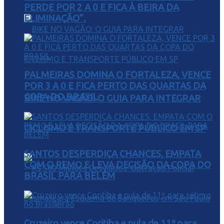
PERDE POR 2 A 0 E FICA À BEIRA DA
ELIMINAÇÃO”.
PALMEIRAS DOMINA O FORTALEZA, VENCE
POR 3 A 0 E FICA PERTO DAS QUARTAS DA
COPA DO BRASIL
BIKE NO VAGÃO: O GUIA PARA INTEGRAR
CICLISMO E TRANSPORTE PÚBLICO EM SP
SANTOS DESPERDIÇA CHANCES, EMPATA
COM O REMO E LEVA DECISÃO DA COPA DO
BRASIL PARA BELÉM
Cruzeiro vence Coritiba e pula de 11º para