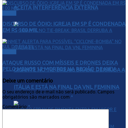
ACEITA INTERFERÊNCIA EXTERNA
Direito
DISCURSO DE ÓDIO: IGREJA EM SP É CONDENADA
EM R$ 100 MIL
Direito
ATAQUE RUSSO COM MÍSSEIS E DRONES DEIXA
PELO MENOS 17 MORTOS NA REGIÃO DE KIEV
GIGANTE NO TIE-BREAK: BRASIL DERRUBA A
Deixe um comentário
ITÁLIA E ESTÁ NA FINAL DA VNL FEMININA
O seu endereço de e-mail não será publicado.
Campos
obrigatórios são marcados com
*
Comentário
*