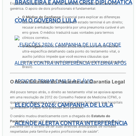
BRASILEIRA E AMPLIAM CRISE DIPLOMÁTICA
Especialistas alertam que o documento não deve ser feito de forma
genérica. O apoio de dois profissionais é fundamental:
O Médico de Confiança:
Essencial para explicar as diferenças
COM O GOVERNO LULA
técnicas. Recusar ser entubado em estado terminal é um direito;
recusar a entubação temporária por uma pneumonia curável é um
erro grave. O médico traduzirá suas vontades para termos
clínicos corretos.
O Advogado:
Como o Brasil ainda não possui uma lei federal
ultra-específica detalhando cada ponto do testamento vital, o
auxílio jurídico impede que você escreva cláusulas que
contrariem as leis do país (como exigir eutanásia, que é ilegal no
Brasil).
O Novo Estatuto do Paciente e a Garantia Legal
Até pouco tempo atrás, o direito ao testamento vital se apoiava apenas
em uma resolução de 2012 do Conselho Federal de Medicina (CFM), o
que gerava insegurança jurídica e muitas vezes fazia com que hospitais
ELEIÇÕES 2026: CAMPANHA DE LULA
ignorassem o papel sob pressão dos parentes.
O cenário mudou drasticamente com a chegada do
Estatuto do
Paciente
. O Artigo 20 da nova norma determina expressamente que
“o
ACENDE ALERTA CONTRA INTERFERÊNCIA
paciente tem o direito de ter suas diretivas antecipadas de vontade
respeitadas pela família e pelos profissionais de saúde”
.