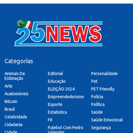
Categorias
Animais De
Editorial
Personalidade
Estimação
Educação
Pet
Arte
ELEIÇÃO 2024
PET Friendly
Auatomóveis
Empreendedorismo
Polícia
Bitcoin
Esporte
Política
Brasil
Estatistica
Saúde
Celebridade
Fé
Saúde Emocional
Cidadania
Futebol Com Pedro
Segurança
Cidade
Valentini