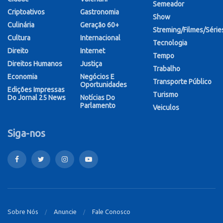
Semeador
Criptoativos
Gastronomia
Show
Culinária
Geração 60+
Streming/Filmes/Série
Cultura
Internacional
Tecnologia
Direito
Internet
Tempo
Direitos Humanos
Justiça
Trabalho
Economia
Negócios E
Transporte Público
Oportunidades
Edições Impressas
Turismo
Do Jornal 25 News
Notícias Do
Parlamento
Veiculos
Siga-nos
Sobre Nós
Anuncie
Fale Conosco