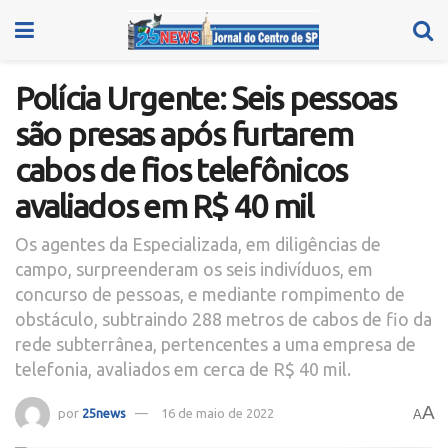
Polícia Urgente: Seis pessoas
são presas após furtarem
cabos de fios telefônicos
avaliados em R$ 40 mil
Os agentes da Especializada, em diligências de
campo, surpreenderam os seis indivíduos, em
concurso de pessoas, e mediante rompimento de
obstáculo, subtraindo 288 metros de cabos de fio da
rede subterrânea, pertencentes a uma empresa de
telefonia, avaliados em cerca de R$ 40 mil.
A
por
25news
16 de maio de 2022
A