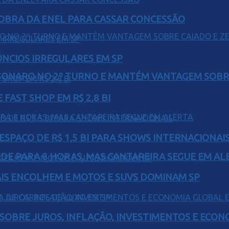
OBRA DA ENEL PARA CASSAR CONCESSÃO
ÚNCIOS IRREGULARES EM SP
SONARO NO 2º TURNO E MANTÉM VANTAGEM SOBR
FAST SHOP EM R$ 2,8 BI
ESPAÇO DE R$ 1,5 BI PARA SHOWS INTERNACIONAI
EDE PARA 8 HORAS, MAS CANTAREIRA SEGUE EM AL
IS ENCOLHEM E MOTOS E SUVS DOMINAM SP
 SOBRE JUROS, INFLAÇÃO, INVESTIMENTOS E ECO