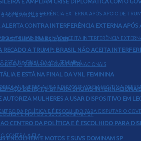
ILEIRA E AMPLIAM CRISE DIPLOMÁTICA COM O GO
 ALERTA CONTRA INTERFERÊNCIA EXTERNA APÓS A
FAST SHOP EM R$ 2,8 BI
A RECADO A TRUMP: BRASIL NÃO ACEITA INTERFE
TÁLIA E ESTÁ NA FINAL DA VNL FEMININA
ESPAÇO DE R$ 1,5 BI PARA SHOWS INTERNACIONAI
E AUTORIZA MULHERES A USAR DISPOSITIVO EM LE
AO CENTRO DA POLÍTICA E É ESCOLHIDO PARA DI
IS ENCOLHEM E MOTOS E SUVS DOMINAM SP