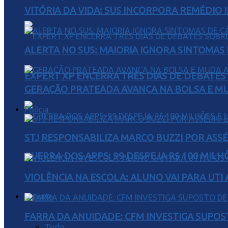
VITÓRIA DA VIDA: SUS INCORPORA REMÉDIO 
ALERTA NO SUS: MAIORIA IGNORA SINTOMAS
EXPERT XP ENCERRA TRÊS DIAS DE DEBATES
GERAÇÃO PRATEADA AVANÇA NA BOLSA E M
Polícia
STJ RESPONSABILIZA MARCO BUZZI POR AS
GUERRA DOS APPS: 99 DESPEJA R$ 100 MILH
VIOLÊNCIA NA ESCOLA: ALUNO VAI PARA UTI
Esporte
FARRA DA ANUIDADE: CFM INVESTIGA SUPOS
Tudo