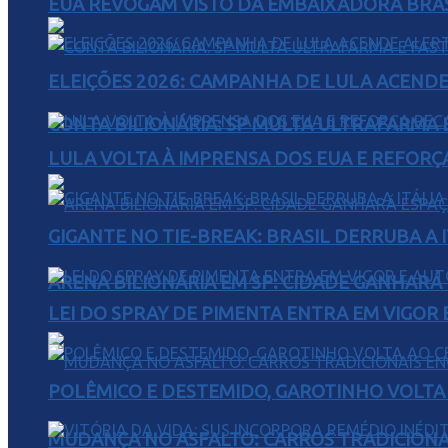
EUA REVOGAM VISTO DA EMBAIXADORA BRAS
ELEIÇÕES 2026: CAMPANHA DE LULA ACENDE
CONTA BILIONÁRIA: SP MULTA ULTRAFARMA E 
LULA VOLTA À IMPRENSA DOS EUA E REFORÇ
GIGANTE NO TIE-BREAK: BRASIL DERRUBA A I
ARENA BILIONÁRIA EM SP: CIDADE GANHARÁ 
LEI DO SPRAY DE PIMENTA ENTRA EM VIGOR 
POLÊMICO E DESTEMIDO, GAROTINHO VOLTA 
MUDANÇA NO ASFALTO: CARROS TRADICIONA