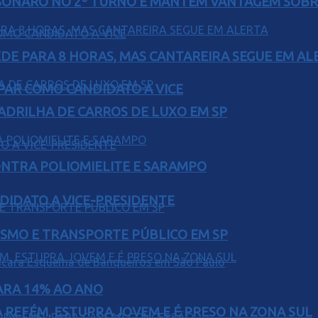
SONARO NO 2º TURNO E MANTÉM VANTAGEM SOBR
EDE PARA 8 HORAS, MAS CANTAREIRA SEGUE EM AL
AR COMO CANDIDATO A VICE
UADRILHA DE CARROS DE LUXO EM SP
ONTRA POLIOMIELITE E SARAMPO
DIDATO A VICE-PRESIDENTE
LISMO E TRANSPORTE PÚBLICO EM SP
PARA 14% AO ANO
 REFÉM, ESTUPRA JOVEM E É PRESO NA ZONA SUL