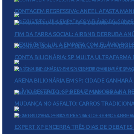
CONTAGEM REGRESSIVA: ANEEL AFASTA MAN
FIM DA FARRA SOCIAL: AIRBNB DERRUBA AN
NEXUS/BTG: LULA EMPATA COM FLÁVIO BOL
CONTA BILIONÁRIA: SP MULTA ULTRAFARMA E 
ARENA BILIONÁRIA EM SP: CIDADE GANHARÁ 
ALÍVIO RESTRITO: SP REDUZ MANOBRA NA R
MUDANÇA NO ASFALTO: CARROS TRADICIONA
EXPERT XP ENCERRA TRÊS DIAS DE DEBATES