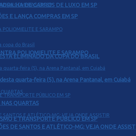
UADRILHA DE CARROS DE LUXO EM SP
ÕES E LANÇA COMPRAS EM SP
ONTRA POLIOMIELITE E SARAMPO
 ESTA ELIMINADO DA COPA DO BRASIL
 desta quarta-feira (5), na Arena Pantanal, em Cuiabá
Á NAS QUARTAS
LISMO E TRANSPORTE PÚBLICO EM SP
ÕES DE SANTOS E ATLÉTICO-MG; VEJA ONDE ASSIST