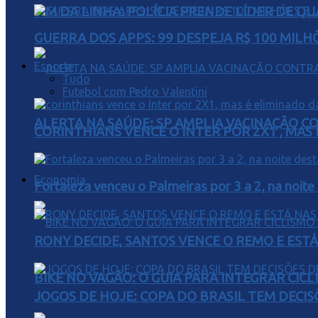
FIM DA LINHA: POLÍCIA PRENDE LÍDER DE Q
GUERRA DOS APPS: 99 DESPEJA R$ 100 MILH
Esporte
Tudo
Futebol com Pedro Valentini
ALERTA NA SAÚDE: SP AMPLIA VACINAÇÃO C
CORINTHIANS VENCE O INTER POR 2X1 , MAS
Economia
Fortaleza venceu o Palmeiras por 3 a 2, na noite
RONY DECIDE, SANTOS VENCE O REMO E EST
BIKE NO VAGÃO: O GUIA PARA INTEGRAR CIC
JOGOS DE HOJE: COPA DO BRASIL TEM DECIS