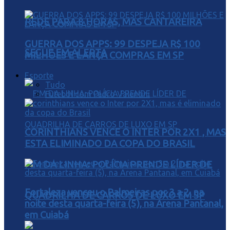
REDE PARA 8 HORAS, MAS CANTAREIRA
GUERRA DOS APPS: 99 DESPEJA R$ 100
SEGUE EM ALERTA
MILHÕES E LANÇA COMPRAS EM SP
Esporte
Tudo
Futebol com Pedro Valentini
CORINTHIANS VENCE O INTER POR 2X1 , MAS
ESTA ELIMINADO DA COPA DO BRASIL
FIM DA LINHA: POLÍCIA PRENDE LÍDER DE
Fortaleza venceu o Palmeiras por 3 a 2, na
QUADRILHA DE CARROS DE LUXO EM SP
noite desta quarta-feira (5), na Arena Pantanal,
em Cuiabá