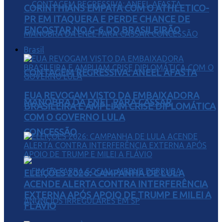
CORINTHIANS EMPATA COM O ATHLETICO-
PR EM ITAQUERA E PERDE CHANCE DE
ENCOSTAR NO G-6 DO BRASILEIRÃO
Brasil
CONTAGEM REGRESSIVA: ANEEL AFASTA
EUA REVOGAM VISTO DA EMBAIXADORA
MANOBRA DA ENEL PARA CASSAR
BRASILEIRA E AMPLIAM CRISE DIPLOMÁTICA
COM O GOVERNO LULA
CONCESSÃO
ELEIÇÕES 2026: CAMPANHA DE LULA
ACENDE ALERTA CONTRA INTERFERÊNCIA
EXTERNA APÓS APOIO DE TRUMP E MILEI A
FLÁVIO