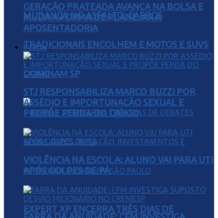
GERAÇÃO PRATEADA AVANÇA NA BOLSA E
MUDANÇA NO ASFALTO: CARROS
MUDA A FORMA DE PLANEJAR A
APOSENTADORIA
TRADICIONAIS ENCOLHEM E MOTOS E SUVS
Polícia
DOMINAM SP
STJ RESPONSABILIZA MARCO BUZZI POR
ASSÉDIO E IMPORTUNAÇÃO SEXUAL E
PROPÕE PERDA DO CARGO
VIOLÊNCIA NA ESCOLA: ALUNO VAI PARA UTI
APÓS GOLPES DE PÁ
EXPERT XP ENCERRA TRÊS DIAS DE
FARRA DA ANUIDADE: CFM INVESTIGA