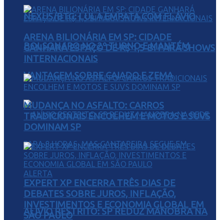
NEXUS/BTG: LULA EMPATA COM FLÁVIO
ARENA BILIONÁRIA EM SP: CIDADE
BOLSONARO NO 2º TURNO E MANTÉM
GANHARÁ ESPAÇO DE R$ 1,5 BI PARA SHOWS
INTERNACIONAIS
VANTAGEM SOBRE CAIADO E ZEMA
MUDANÇA NO ASFALTO: CARROS
TRADICIONAIS ENCOLHEM E MOTOS E SUVS
DOMINAM SP
EXPERT XP ENCERRA TRÊS DIAS DE
DEBATES SOBRE JUROS, INFLAÇÃO,
INVESTIMENTOS E ECONOMIA GLOBAL EM
ALÍVIO RESTRITO: SP REDUZ MANOBRA NA
SÃO PAULO