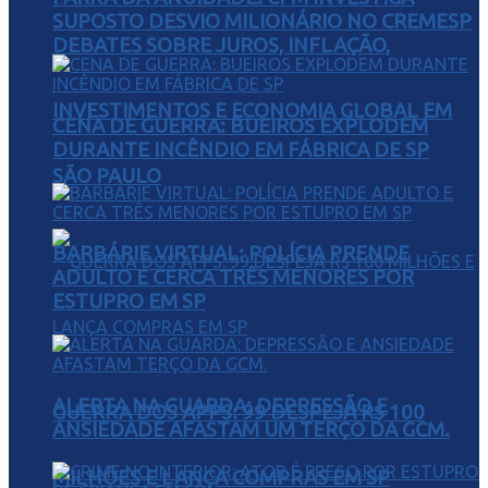
SUPOSTO DESVIO MILIONÁRIO NO CREMESP
DEBATES SOBRE JUROS, INFLAÇÃO,
INVESTIMENTOS E ECONOMIA GLOBAL EM
CENA DE GUERRA: BUEIROS EXPLODEM
DURANTE INCÊNDIO EM FÁBRICA DE SP
SÃO PAULO
BARBÁRIE VIRTUAL: POLÍCIA PRENDE
ADULTO E CERCA TRÊS MENORES POR
ESTUPRO EM SP
ALERTA NA GUARDA: DEPRESSÃO E
GUERRA DOS APPS: 99 DESPEJA R$ 100
ANSIEDADE AFASTAM UM TERÇO DA GCM.
MILHÕES E LANÇA COMPRAS EM SP