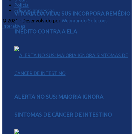
Polícia
Edições Impressas
VITÓRIA DA VIDA: SUS INCORPORA REMÉDIO
© 2021 - Desenvolvido por
Webmundo Soluções
Interativas
INÉDITO CONTRA A ELA
ALERTA NO SUS: MAIORIA IGNORA
SINTOMAS DE CÂNCER DE INTESTINO