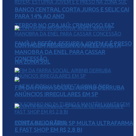
BANCO CENTRAL CORTA JUROS E SELIC CAI
PARA 14% AO ANO
TERROR NO GRAJAÚ: CRIMINOSO FAZ
FAMÍLIA REFÉM, ESTUPRA JOVEM E É PRESO
CONTAGEM REGRESSIVA: ANEEL AFASTA
MANOBRA DA ENEL PARA CASSAR
CONCESSÃO
NA ZONA SUL
FIM DA FARRA SOCIAL: AIRBNB DERRUBA
ANÚNCIOS IRREGULARES EM SP
CONTA BILIONÁRIA: SP MULTA ULTRAFARMA
E FAST SHOP EM R$ 2,8 BI