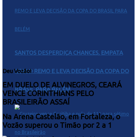
SANTOS DESPERDIÇA CHANCES, EMPATA
Deu Vozão!
COM O REMO E LEVA DECISÃO DA COPA DO
EM DUELO DE ALVINEGROS, CEARÁ
BRASIL PARA BELÉM
VENCE CORINTHIANS PELO
BRASILEIRÃO ASSAÍ
Na Arena Castelão, em Fortaleza, o
Vozão superou o Timão por 2 a 1