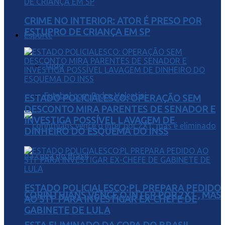
CRIME NO INTERIOR: ATOR É PRESO POR
ESTUPRO DE CRIANÇA EM SP
Esporte
Tudo
Futebol com Pedro Valentini
ESTADO POLICIALESCO: OPERAÇÃO SEM
DESCONTO MIRA PARENTES DE SENADOR E
INVESTIGA POSSÍVEL LAVAGEM DE
DINHEIRO DO ESQUEMA DO INSS
ESTADO POLICIALESCO:PL PREPARA PEDIDO
CORINTHIANS VENCE O INTER POR 2X1 , MAS
AO STF PARA INVESTIGAR EX-CHEFE DE
GABINETE DE LULA