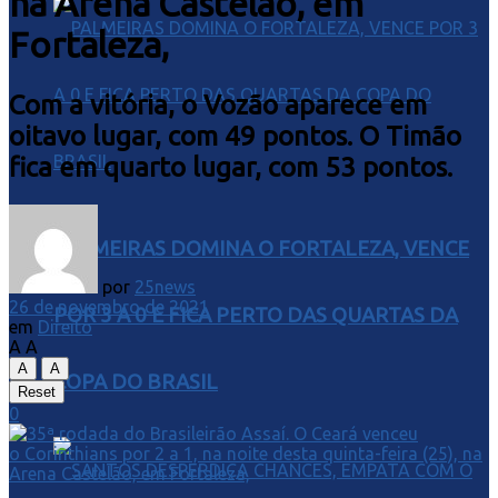
na Arena Castelão, em
Fortaleza,
Com a vitória, o Vozão aparece em
oitavo lugar, com 49 pontos. O Timão
fica em quarto lugar, com 53 pontos.
PALMEIRAS DOMINA O FORTALEZA, VENCE
por
25news
26 de novembro de 2021
POR 3 A 0 E FICA PERTO DAS QUARTAS DA
em
Direito
A
A
A
A
COPA DO BRASIL
Reset
0