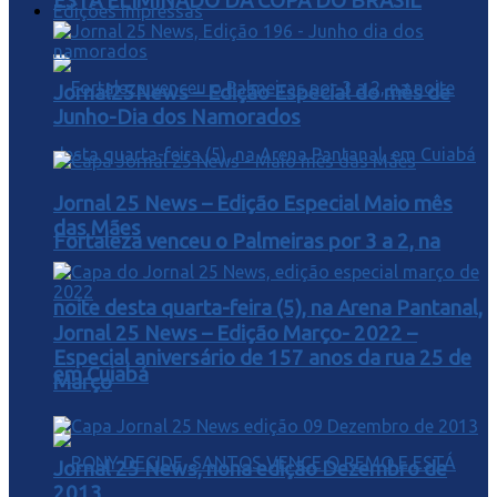
ESTA ELIMINADO DA COPA DO BRASIL
Edições Impressas
Jornal25News – Edição Especial do mês de
Junho-Dia dos Namorados
Jornal 25 News – Edição Especial Maio mês
das Mães
Fortaleza venceu o Palmeiras por 3 a 2, na
noite desta quarta-feira (5), na Arena Pantanal,
Jornal 25 News – Edição Março- 2022 –
Especial aniversário de 157 anos da rua 25 de
em Cuiabá
Março
Jornal 25 News, nona edição Dezembro de
2013