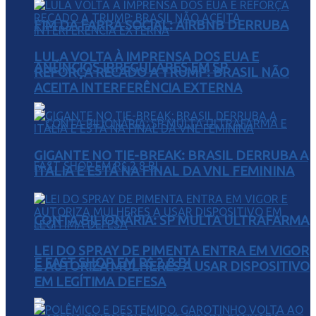
FIM DA FARRA SOCIAL: AIRBNB DERRUBA
LULA VOLTA À IMPRENSA DOS EUA E
ANÚNCIOS IRREGULARES EM SP
REFORÇA RECADO A TRUMP: BRASIL NÃO
ACEITA INTERFERÊNCIA EXTERNA
GIGANTE NO TIE-BREAK: BRASIL DERRUBA A
ITÁLIA E ESTÁ NA FINAL DA VNL FEMININA
CONTA BILIONÁRIA: SP MULTA ULTRAFARMA
LEI DO SPRAY DE PIMENTA ENTRA EM VIGOR
E FAST SHOP EM R$ 2,8 BI
E AUTORIZA MULHERES A USAR DISPOSITIVO
EM LEGÍTIMA DEFESA