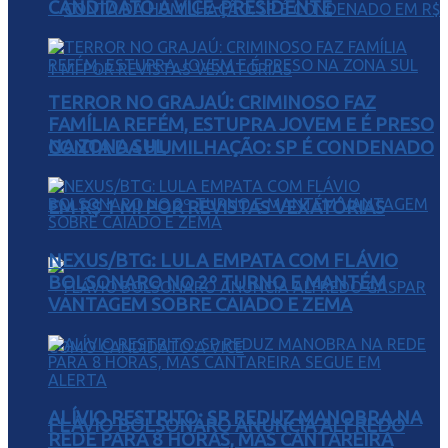
CANDIDATO A VICE-PRESIDENTE
TERROR NO GRAJAÚ: CRIMINOSO FAZ
FAMÍLIA REFÉM, ESTUPRA JOVEM E É PRESO
NA ZONA SUL
CONTA DA HUMILHAÇÃO: SP É CONDENADO
EM R$ 1 MI POR REVISTAS VEXATÓRIAS
NEXUS/BTG: LULA EMPATA COM FLÁVIO
BOLSONARO NO 2º TURNO E MANTÉM
VANTAGEM SOBRE CAIADO E ZEMA
ALÍVIO RESTRITO: SP REDUZ MANOBRA NA
FLÁVIO BOLSONARO ANUNCIA ALFREDO
REDE PARA 8 HORAS, MAS CANTAREIRA