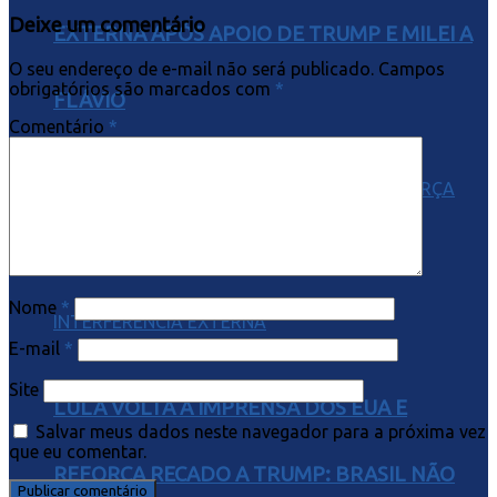
Deixe um comentário
EXTERNA APÓS APOIO DE TRUMP E MILEI A
O seu endereço de e-mail não será publicado.
Campos
obrigatórios são marcados com
*
FLÁVIO
Comentário
*
Nome
*
E-mail
*
Site
LULA VOLTA À IMPRENSA DOS EUA E
Salvar meus dados neste navegador para a próxima vez
que eu comentar.
REFORÇA RECADO A TRUMP: BRASIL NÃO