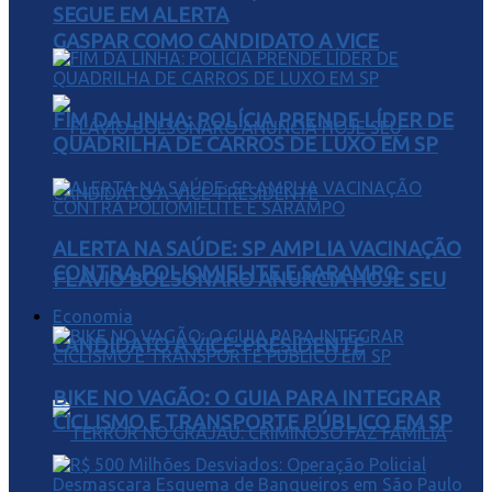
SEGUE EM ALERTA
GASPAR COMO CANDIDATO A VICE
FIM DA LINHA: POLÍCIA PRENDE LÍDER DE
QUADRILHA DE CARROS DE LUXO EM SP
ALERTA NA SAÚDE: SP AMPLIA VACINAÇÃO
CONTRA POLIOMIELITE E SARAMPO
FLÁVIO BOLSONARO ANUNCIA HOJE SEU
Economia
CANDIDATO A VICE-PRESIDENTE
BIKE NO VAGÃO: O GUIA PARA INTEGRAR
CICLISMO E TRANSPORTE PÚBLICO EM SP