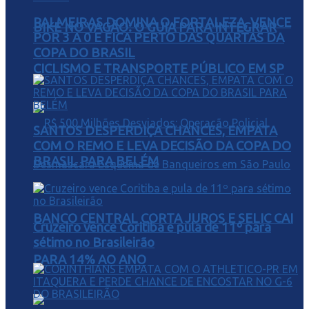
PALMEIRAS DOMINA O FORTALEZA, VENCE
BIKE NO VAGÃO: O GUIA PARA INTEGRAR
POR 3 A 0 E FICA PERTO DAS QUARTAS DA
COPA DO BRASIL
CICLISMO E TRANSPORTE PÚBLICO EM SP
SANTOS DESPERDIÇA CHANCES, EMPATA
COM O REMO E LEVA DECISÃO DA COPA DO
BRASIL PARA BELÉM
BANCO CENTRAL CORTA JUROS E SELIC CAI
Cruzeiro vence Coritiba e pula de 11º para
sétimo no Brasileirão
PARA 14% AO ANO