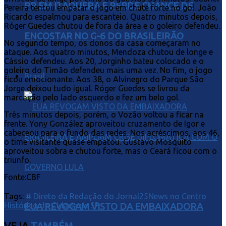
PR EM ITAQUERA E PERDE CHANCE DE
Pereira tentou empatar o jogo em chute forte no gol. João
Ricardo espalmou para escanteio. Quatro minutos depois,
Róger Guedes chutou de fora da área e o goleiro defendeu.
ENCOSTAR NO G-6 DO BRASILEIRÃO
No segundo tempo, os donos da casa começaram no
ataque. Aos quatro minutos, Mendoza chutou de longe e
Cássio defendeu. Aos 20, Jorginho bateu colocado e o
goleiro do Timão defendeu mais uma vez. No fim, o jogo
Brasil
ficou emocionante. Aos 38, o Alvinegro do Parque São
Jorge deixou tudo igual. Róger Guedes se livrou da
marcação pelo lado esquerdo e fez um belo gol.
Três minutos depois, porém, o Vozão voltou a ficar na
frente. Yony González aproveitou cruzamento de Igor e
cabeceou para o fundo das redes. Nos acréscimos, aos 46,
o time visitante quase empatou. Gustavo Mosquito
aproveitou sobra e chutou forte, mas o Ceará ficou com o
triunfo.
Fonte:CBF
Tags:
# Direto da Redação do Jornal25News no Centro
Histórico da Cidade de SP
EUA REVOGAM VISTO DA EMBAIXADORA
VEJA
TAMBÉM