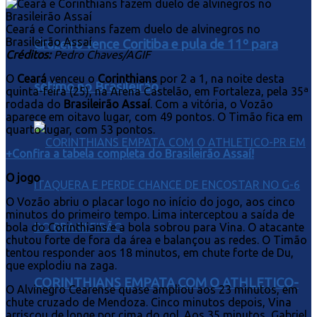
Ceará e Corinthians fazem duelo de alvinegros no
Brasileirão Assaí
Cruzeiro vence Coritiba e pula de 11º para
Créditos:
Pedro Chaves/AGIF
O
Ceará
venceu o
Corinthians
por 2 a 1, na noite desta
sétimo no Brasileirão
quinta-feira (25), na Arena Castelão, em Fortaleza, pela 35ª
rodada do
Brasileirão Assaí
. Com a vitória, o Vozão
aparece em oitavo lugar, com 49 pontos. O Timão fica em
quarto lugar, com 53 pontos.
+Confira a tabela completa do Brasileirão Assaí!
O jogo
O Vozão abriu o placar logo no início do jogo, aos cinco
minutos do primeiro tempo. Lima interceptou a saída de
bola do Corinthians e a bola sobrou para Vina. O atacante
chutou forte de fora da área e balançou as redes. O Timão
tentou responder aos 18 minutos, em chute forte de Du,
que explodiu na zaga.
CORINTHIANS EMPATA COM O ATHLETICO-
O Alvinegro Cearense quase ampliou aos 23 minutos, em
chute cruzado de Mendoza. Cinco minutos depois, Vina
arriscou de longe por cima do gol. Aos 35 minutos, Gabriel