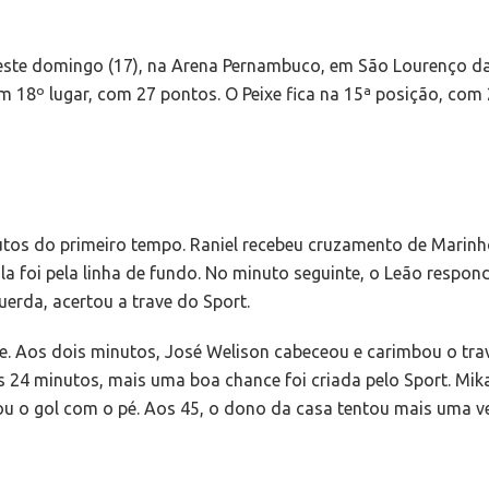
este domingo (17), na Arena Pernambuco, em São Lourenço da
m 18º lugar, com 27 pontos. O Peixe fica na 15ª posição, com
tos do primeiro tempo. Raniel recebeu cruzamento de Marinh
ola foi pela linha de fundo. No minuto seguinte, o Leão respo
uerda, acertou a trave do Sport.
e. Aos dois minutos, José Welison cabeceou e carimbou o tr
s 24 minutos, mais uma boa chance foi criada pelo Sport. Mik
ou o gol com o pé. Aos 45, o dono da casa tentou mais uma ve