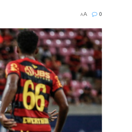
A
0
A