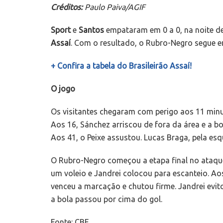
Créditos:
Paulo Paiva/AGIF
Sport
e
Santos
empataram em 0 a 0, na noite d
Assaí
. Com o resultado, o Rubro-Negro segue e
+ Confira a tabela do Brasileirão Assaí!
O jogo
Os visitantes chegaram com perigo aos 11 minu
Aos 16, Sánchez arriscou de fora da área e a b
Aos 41, o Peixe assustou. Lucas Braga, pela esq
O Rubro-Negro começou a etapa final no ataqu
um voleio e Jandrei colocou para escanteio. Ao
venceu a marcação e chutou firme. Jandrei evit
a bola passou por cima do gol.
Fonte: CBF