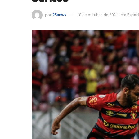
por
25news
18 de outubro de 2021
em
Espor