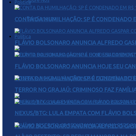
Sobre Nós
Política
Fale Conosco
CONTA DA HUMILHAÇÃO: SP É CONDENADO EM
Política
FLÁVIO BOLSONARO ANUNCIA ALFREDO GASP
FLÁVIO BOLSONARO ANUNCIA HOJE SEU CAN
CONTA DA HUMILHAÇÃO: SP É CONDENADO EM
TERROR NO GRAJAÚ: CRIMINOSO FAZ FAMÍLIA
NEXUS/BTG: LULA EMPATA COM FLÁVIO BOL
FLÁVIO BOLSONARO ANUNCIA ALFREDO GASP