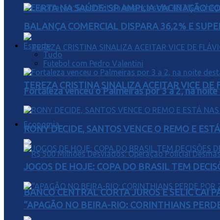
ALERTA NA SAÚDE: SP AMPLIA VACINAÇÃO C
BALANÇA COMERCIAL DISPARA 36,2% E SUPER
Esporte
Tudo
Futebol com Pedro Valentini
TEREZA CRISTINA SINALIZA ACEITAR VICE D
Fortaleza venceu o Palmeiras por 3 a 2, na noite
Economia
RONY DECIDE, SANTOS VENCE O REMO E EST
JOGOS DE HOJE: COPA DO BRASIL TEM DECIS
BANCO CENTRAL CORTA JUROS E SELIC CAI 
“APAGÃO NO BEIRA-RIO: CORINTHIANS PERDE 