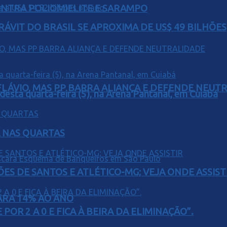
ONTRA POLIOMIELITE E SARAMPO
ÁVIT DO BRASIL SE APROXIMA DE US$ 49 BILHÕES
E FLÁVIO, MAS PP BARRA ALIANÇA E DEFENDE NEUT
 desta quarta-feira (5), na Arena Pantanal, em Cuiabá
Á NAS QUARTAS
ÕES DE SANTOS E ATLÉTICO-MG; VEJA ONDE ASSIST
PARA 14% AO ANO
POR 2 A 0 E FICA À BEIRA DA ELIMINAÇÃO”.