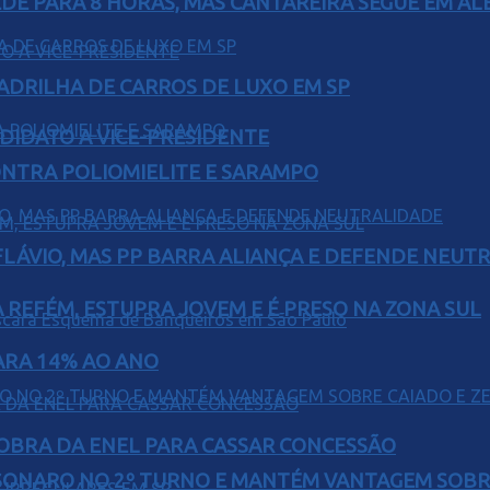
EDE PARA 8 HORAS, MAS CANTAREIRA SEGUE EM AL
UADRILHA DE CARROS DE LUXO EM SP
DIDATO A VICE-PRESIDENTE
ONTRA POLIOMIELITE E SARAMPO
E FLÁVIO, MAS PP BARRA ALIANÇA E DEFENDE NEUT
 REFÉM, ESTUPRA JOVEM E É PRESO NA ZONA SUL
PARA 14% AO ANO
OBRA DA ENEL PARA CASSAR CONCESSÃO
SONARO NO 2º TURNO E MANTÉM VANTAGEM SOBR