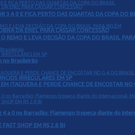
 3 A 0 E FICA PERTO DAS QUARTAS DA COPA DO B
OBRA DA ENEL PARA CASSAR CONCESSÃO
O REMO E LEVA DECISÃO DA COPA DO BRASIL PAR
o no Brasileirão
ÚNCIOS IRREGULARES EM SP
EM ITAQUERA E PERDE CHANCE DE ENCOSTAR NO 
z 4 a 0 no Barradão; Flamengo tropeça diante do Intern
FAST SHOP EM R$ 2,8 BI