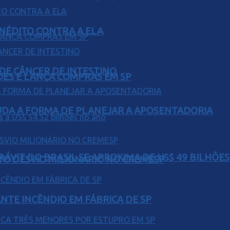
INÉDITO CONTRA A ELA
 DE CÂNCER DE INTESTINO
ÕES E LANÇA COMPRAS EM SP
UDA A FORMA DE PLANEJAR A APOSENTADORIA
ÁVIT DO BRASIL SE APROXIMA DE US$ 49 BILHÕES
TO DESVIO MILIONÁRIO NO CREMESP
NTE INCÊNDIO EM FÁBRICA DE SP