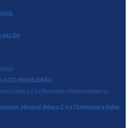
RASIL
A BELÉM
G-6 DO BRASILEIRÃO
acional, Mirassol deixa o Z-4 e Fluminense e Bahia