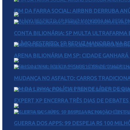
FIM DA FARRA SOCIAL: AIRBNB DERRUBA AN
CONTA BILIONÁRIA: SP MULTA ULTRAFARMA E 
ALÍVIO RESTRITO: SP REDUZ MANOBRA NA R
ARENA BILIONÁRIA EM SP: CIDADE GANHARÁ 
MUDANÇA NO ASFALTO: CARROS TRADICIONA
FIM DA LINHA: POLÍCIA PRENDE LÍDER DE Q
EXPERT XP ENCERRA TRÊS DIAS DE DEBATES
GUERRA DOS APPS: 99 DESPEJA R$ 100 MILH