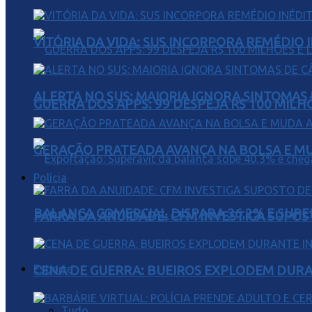
VITÓRIA DA VIDA: SUS INCORPORA REMÉDIO 
ALERTA NO SUS: MAIORIA IGNORA SINTOMAS
GUERRA DOS APPS: 99 DESPEJA R$ 100 MILH
GERAÇÃO PRATEADA AVANÇA NA BOLSA E M
Polícia
BALANÇA COMERCIAL DISPARA 36,2% E SUPER
FARRA DA ANUIDADE: CFM INVESTIGA SUPOS
Esporte
CENA DE GUERRA: BUEIROS EXPLODEM DURA
Tudo