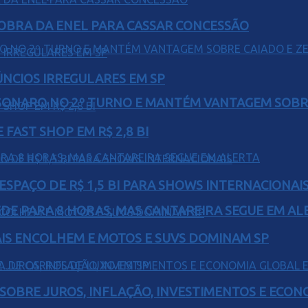
OBRA DA ENEL PARA CASSAR CONCESSÃO
ÚNCIOS IRREGULARES EM SP
SONARO NO 2º TURNO E MANTÉM VANTAGEM SOBR
FAST SHOP EM R$ 2,8 BI
ESPAÇO DE R$ 1,5 BI PARA SHOWS INTERNACIONAI
EDE PARA 8 HORAS, MAS CANTAREIRA SEGUE EM AL
IS ENCOLHEM E MOTOS E SUVS DOMINAM SP
 SOBRE JUROS, INFLAÇÃO, INVESTIMENTOS E ECO