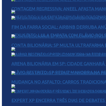
CONTAGEM REGRESSIVA: ANEEL AFASTA MAN
FIM DA FARRA SOCIAL: AIRBNB DERRUBA AN
NEXUS/BTG: LULA EMPATA COM FLÁVIO BOL
CONTA BILIONÁRIA: SP MULTA ULTRAFARMA E 
ARENA BILIONÁRIA EM SP: CIDADE GANHARÁ 
ALÍVIO RESTRITO: SP REDUZ MANOBRA NA R
MUDANÇA NO ASFALTO: CARROS TRADICIONA
EXPERT XP ENCERRA TRÊS DIAS DE DEBATES