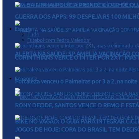
FIM DA LINHA: POLÍCIA PRENDE LÍDER DE Q
GUERRA DOS APPS: 99 DESPEJA R$ 100 MILH
Esporte
Tudo
Futebol com Pedro Valentini
ALERTA NA SAÚDE: SP AMPLIA VACINAÇÃO C
CORINTHIANS VENCE O INTER POR 2X1 , MAS
Economia
Fortaleza venceu o Palmeiras por 3 a 2, na noite
RONY DECIDE, SANTOS VENCE O REMO E EST
BIKE NO VAGÃO: O GUIA PARA INTEGRAR CIC
JOGOS DE HOJE: COPA DO BRASIL TEM DECIS