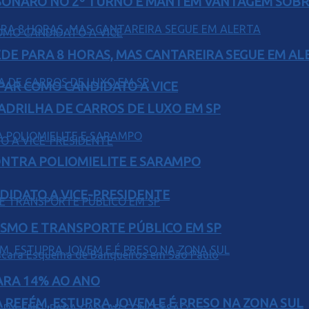
SONARO NO 2º TURNO E MANTÉM VANTAGEM SOBR
EDE PARA 8 HORAS, MAS CANTAREIRA SEGUE EM AL
AR COMO CANDIDATO A VICE
UADRILHA DE CARROS DE LUXO EM SP
ONTRA POLIOMIELITE E SARAMPO
DIDATO A VICE-PRESIDENTE
LISMO E TRANSPORTE PÚBLICO EM SP
PARA 14% AO ANO
 REFÉM, ESTUPRA JOVEM E É PRESO NA ZONA SUL