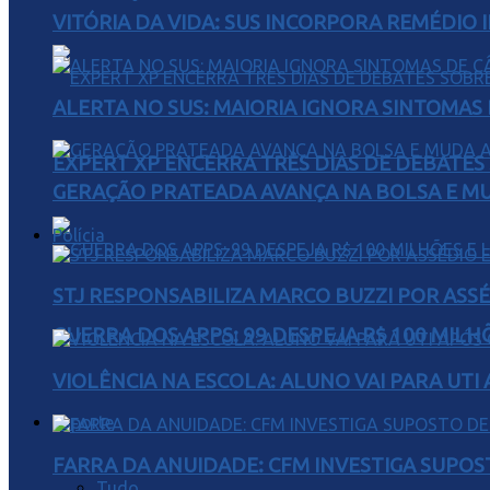
VITÓRIA DA VIDA: SUS INCORPORA REMÉDIO 
ALERTA NO SUS: MAIORIA IGNORA SINTOMAS
EXPERT XP ENCERRA TRÊS DIAS DE DEBATES
GERAÇÃO PRATEADA AVANÇA NA BOLSA E M
Polícia
STJ RESPONSABILIZA MARCO BUZZI POR AS
GUERRA DOS APPS: 99 DESPEJA R$ 100 MILH
VIOLÊNCIA NA ESCOLA: ALUNO VAI PARA UTI
Esporte
FARRA DA ANUIDADE: CFM INVESTIGA SUPOS
Tudo