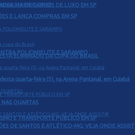
UADRILHA DE CARROS DE LUXO EM SP
ÕES E LANÇA COMPRAS EM SP
ONTRA POLIOMIELITE E SARAMPO
 ESTA ELIMINADO DA COPA DO BRASIL
 desta quarta-feira (5), na Arena Pantanal, em Cuiabá
Á NAS QUARTAS
LISMO E TRANSPORTE PÚBLICO EM SP
ÕES DE SANTOS E ATLÉTICO-MG; VEJA ONDE ASSIST