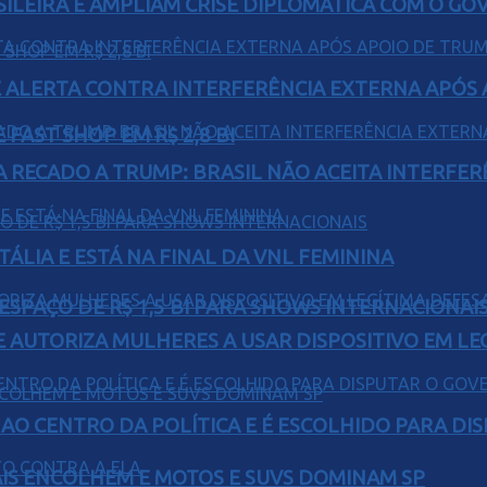
ILEIRA E AMPLIAM CRISE DIPLOMÁTICA COM O GO
 ALERTA CONTRA INTERFERÊNCIA EXTERNA APÓS A
FAST SHOP EM R$ 2,8 BI
A RECADO A TRUMP: BRASIL NÃO ACEITA INTERFE
TÁLIA E ESTÁ NA FINAL DA VNL FEMININA
ESPAÇO DE R$ 1,5 BI PARA SHOWS INTERNACIONAI
E AUTORIZA MULHERES A USAR DISPOSITIVO EM LE
AO CENTRO DA POLÍTICA E É ESCOLHIDO PARA DI
IS ENCOLHEM E MOTOS E SUVS DOMINAM SP