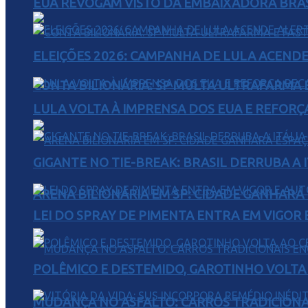
EUA REVOGAM VISTO DA EMBAIXADORA BRAS
ELEIÇÕES 2026: CAMPANHA DE LULA ACENDE
CONTA BILIONÁRIA: SP MULTA ULTRAFARMA E 
LULA VOLTA À IMPRENSA DOS EUA E REFORÇ
GIGANTE NO TIE-BREAK: BRASIL DERRUBA A I
ARENA BILIONÁRIA EM SP: CIDADE GANHARÁ 
LEI DO SPRAY DE PIMENTA ENTRA EM VIGOR 
POLÊMICO E DESTEMIDO, GAROTINHO VOLTA 
MUDANÇA NO ASFALTO: CARROS TRADICIONA