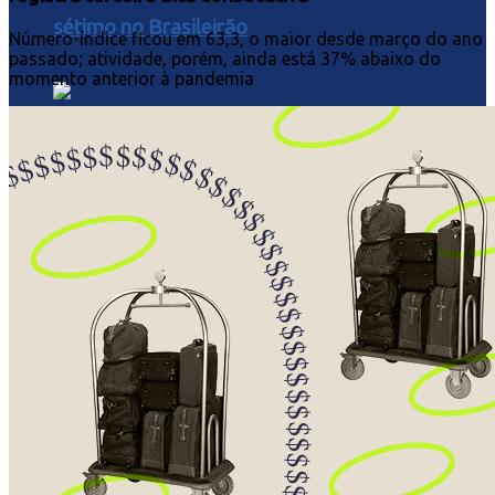
sétimo no Brasileirão
Número-índice ficou em 63,3, o maior desde março do ano
passado; atividade, porém, ainda está 37% abaixo do
momento anterior à pandemia
CORINTHIANS EMPATA COM O ATHLETICO-
PR EM ITAQUERA E PERDE CHANCE DE
ENCOSTAR NO G-6 DO BRASILEIRÃO