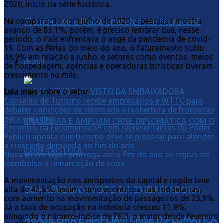
2020, início da série histórica.
Na comparação com julho de 2020, a pesquisa mostra
Fluminense e Bahia empatam no Maracanã
avanço de 85,1%, porém, é preciso lembrar que, nesse
período, o País enfrentava o auge da pandemia de covid-
19. Com as férias do meio do ano, o faturamento subiu
48,9% em relação a junho, e setores como eventos, meios
Brasil
de hospedagem, agências e operadoras turísticas tiveram
crescimento no mês.
Leia mais sobre o setor
Conselho de Turismo recebe empresários e WTTC para
debater condições de retomada e reabertura de fronteiras
para viajantes
Encontro da FecomercioSP com representantes do Poder
Público aponta que turismo deve se preparar para atender
a crescente demanda no fim do ano
Nova lei em vigor prorroga até o fim do ano as regras de
reembolso e remarcação de voos
A movimentação nos aeroportos da capital e região teve
EUA REVOGAM VISTO DA EMBAIXADORA
alta de 42,8%, assim como aconteceu nas rodoviárias,
com aumento na movimentação de passageiros de 23,9%.
Já a taxa de ocupação na hotelaria cresceu 11,8%,
atingindo o número-índice de 76,3, o maior desde fevereiro
BRASILEIRA E AMPLIAM CRISE DIPLOMÁTICA