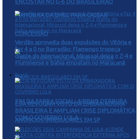
ENCOSTAR NO G-6 DO BRASILEIRÃO
MANOBRA DA ENEL PARA CASSAR
CONCESSÃO
Verdão aproveita duas expulsões do Vitória e
faz 4 a 0 no Barradão; Flamengo tropeça
diante do Internacional, Mirassol deixa o Z-4 e
Fluminense e Bahia empatam no Maracanã
Brasil
FIM DA FARRA SOCIAL: AIRBNB DERRUBA
EUA REVOGAM VISTO DA EMBAIXADORA
BRASILEIRA E AMPLIAM CRISE DIPLOMÁTICA
COM O GOVERNO LULA
ANÚNCIOS IRREGULARES EM SP