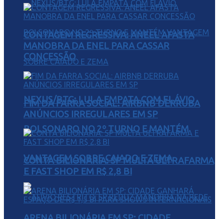
CONTAGEM REGRESSIVA: ANEEL AFASTA
MANOBRA DA ENEL PARA CASSAR
CONCESSÃO
NEXUS/BTG: LULA EMPATA COM FLÁVIO
FIM DA FARRA SOCIAL: AIRBNB DERRUBA
ANÚNCIOS IRREGULARES EM SP
BOLSONARO NO 2º TURNO E MANTÉM
VANTAGEM SOBRE CAIADO E ZEMA
CONTA BILIONÁRIA: SP MULTA ULTRAFARMA
E FAST SHOP EM R$ 2,8 BI
ARENA BILIONÁRIA EM SP: CIDADE