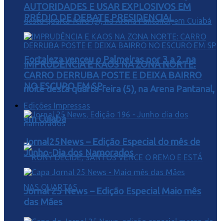
AUTORIDADES E USAR EXPLOSIVOS EM
PRÉDIO DE DEBATE PRESIDENCIAL
Fortaleza venceu o Palmeiras por 3 a 2, na
IMPRUDÊNCIA E KAOS NA ZONA NORTE:
CARRO DERRUBA POSTE E DEIXA BAIRRO
NO ESCURO EM SP
noite desta quarta-feira (5), na Arena Pantanal,
Edições Impressas
em Cuiabá
Jornal25News – Edição Especial do mês de
Junho-Dia dos Namorados
Jornal 25 News – Edição Especial Maio mês
das Mães