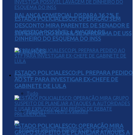
BALANÇA COMERCIAL DISPARA 36,2% E
ESTADO POLICIALESCO: OPERAÇÃO SEM
DESCONTO MIRA PARENTES DE SENADOR E
INVESTIGA POSSÍVEL LAVAGEM DE
SUPERÁVIT DO BRASIL SE APROXIMA DE US$
DINHEIRO DO ESQUEMA DO INSS
49 BILHÕES
ESTADO POLICIALESCO:PL PREPARA PEDIDO
Esporte
AO STF PARA INVESTIGAR EX-CHEFE DE
GABINETE DE LULA
Tudo
Futebol com Pedro Valentini
ESTADO POLICIALESCO: OPERAÇÃO MIRA
GRUPO SUSPEITO DE PLANEJAR ATAQUES A