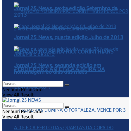
Jornal 25 News, sexta edição Setembro de
2013
Jornal 25 News, quarta edição Julho de 2013
“APAGÃO NO BEIRA-RIO: CORINTHIANS
Jornal 25 News, segunda edição em
PERDE POR 2 A 0 E FICA À BEIRA DA
homenagem ao dias das mães
ELIMINAÇÃO”.
Nenhum Resultado
View All Result
Nenhum Resultado
View All Result