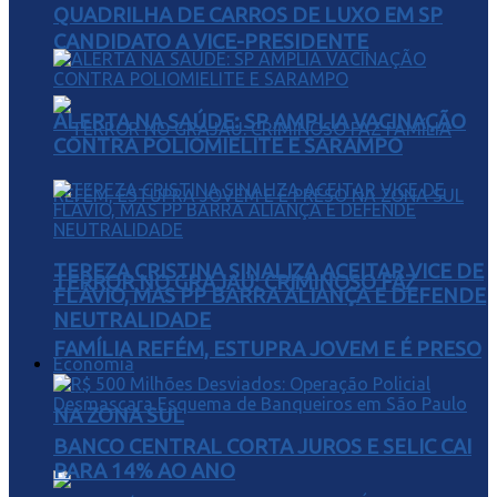
QUADRILHA DE CARROS DE LUXO EM SP
CANDIDATO A VICE-PRESIDENTE
ALERTA NA SAÚDE: SP AMPLIA VACINAÇÃO
CONTRA POLIOMIELITE E SARAMPO
TEREZA CRISTINA SINALIZA ACEITAR VICE DE
TERROR NO GRAJAÚ: CRIMINOSO FAZ
FLÁVIO, MAS PP BARRA ALIANÇA E DEFENDE
NEUTRALIDADE
FAMÍLIA REFÉM, ESTUPRA JOVEM E É PRESO
Economia
NA ZONA SUL
BANCO CENTRAL CORTA JUROS E SELIC CAI
PARA 14% AO ANO