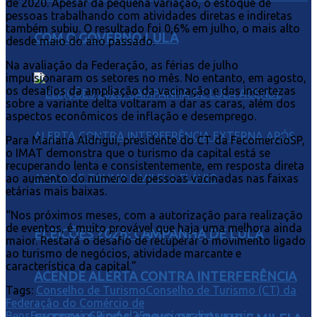
de 2020. Apesar da pequena variação, o estoque de
pessoas trabalhando com atividades diretas e indiretas
também subiu. O resultado foi 0,6% em julho, o mais alto
COM O GOVERNO LULA
desde maio do ano passado.
Na avaliação da Federação, as férias de julho
impulsionaram os setores no mês. No entanto, em agosto,
os desafios da ampliação da vacinação e das incertezas
sobre a variante delta voltaram a dar as caras, além dos
aspectos econômicos de inflação e desemprego.
Para Mariana Aldrigui, presidente do CT da FecomercioSP,
o IMAT demonstra que o turismo da capital está se
recuperando lenta e consistentemente, em resposta direta
ao aumento do número de pessoas vacinadas nas faixas
etárias mais baixas.
“Nos próximos meses, com a autorização para realização
de eventos, é muito provável que haja uma melhora ainda
ELEIÇÕES 2026: CAMPANHA DE LULA
maior. Restará o desafio de recuperar o movimento ligado
ao turismo de negócios, atividade marcante e
característica da capital.”
ACENDE ALERTA CONTRA INTERFERÊNCIA
Tags:
Conselho de Turismo
Conselho de Turismo (CT) da
Federação do Comércio de
Bens
FecomercioSP
jornal25news
jornalista mario