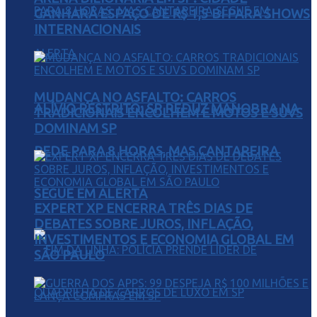
GANHARÁ ESPAÇO DE R$ 1,5 BI PARA SHOWS
INTERNACIONAIS
MUDANÇA NO ASFALTO: CARROS
ALÍVIO RESTRITO: SP REDUZ MANOBRA NA
TRADICIONAIS ENCOLHEM E MOTOS E SUVS
DOMINAM SP
REDE PARA 8 HORAS, MAS CANTAREIRA
SEGUE EM ALERTA
EXPERT XP ENCERRA TRÊS DIAS DE
DEBATES SOBRE JUROS, INFLAÇÃO,
INVESTIMENTOS E ECONOMIA GLOBAL EM
SÃO PAULO