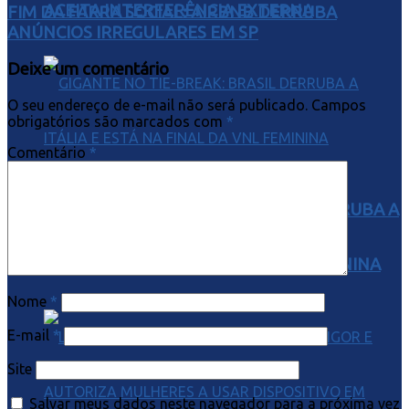
ACEITA INTERFERÊNCIA EXTERNA
FIM DA FARRA SOCIAL: AIRBNB DERRUBA
ANÚNCIOS IRREGULARES EM SP
Deixe um comentário
O seu endereço de e-mail não será publicado.
Campos
obrigatórios são marcados com
*
Comentário
*
GIGANTE NO TIE-BREAK: BRASIL DERRUBA A
ITÁLIA E ESTÁ NA FINAL DA VNL FEMININA
Nome
*
E-mail
*
Site
Salvar meus dados neste navegador para a próxima vez