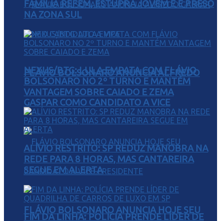
FAMÍLIA REFÉM, ESTUPRA JOVEM E É PRESO
NA ZONA SUL
NEXUS/BTG: LULA EMPATA COM FLÁVIO
FLÁVIO BOLSONARO ANUNCIA ALFREDO
BOLSONARO NO 2º TURNO E MANTÉM
VANTAGEM SOBRE CAIADO E ZEMA
GASPAR COMO CANDIDATO A VICE
ALÍVIO RESTRITO: SP REDUZ MANOBRA NA
REDE PARA 8 HORAS, MAS CANTAREIRA
SEGUE EM ALERTA
FLÁVIO BOLSONARO ANUNCIA HOJE SEU
FIM DA LINHA: POLÍCIA PRENDE LÍDER DE