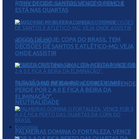
RONY DECIDE, SANTOS VENCE O REMO E
ESTÁ NAS QUARTAS
JOGOS DE HOJE: COPA DO BRASIL TEM
DECISÕES DE SANTOS E ATLÉTICO-MG; VEJA
ONDE ASSISTIR
TEREZA CRISTINA SINALIZA ACEITAR VICE DE
“APAGÃO NO BEIRA-RIO: CORINTHIANS
FLÁVIO, MAS PP BARRA ALIANÇA E DEFENDE
PERDE POR 2 A 0 E FICA À BEIRA DA
ELIMINAÇÃO”.
NEUTRALIDADE
Economia
PALMEIRAS DOMINA O FORTALEZA, VENCE
POR 3 A 0 E FICA PERTO DAS QUARTAS DA