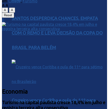
em
Cidade
,
Turismo
A
A
A
A
Reset
SANTOS DESPERDIÇA CHANCES, EMPATA
0
COM O REMO E LEVA DECISÃO DA COPA DO
BRASIL PARA BELÉM
Economia
Cruzeiro vence Coritiba e pula de 11º para
Turismo na capital paulista cresce 18,4% em julho e
registra terceira alta consecutiva