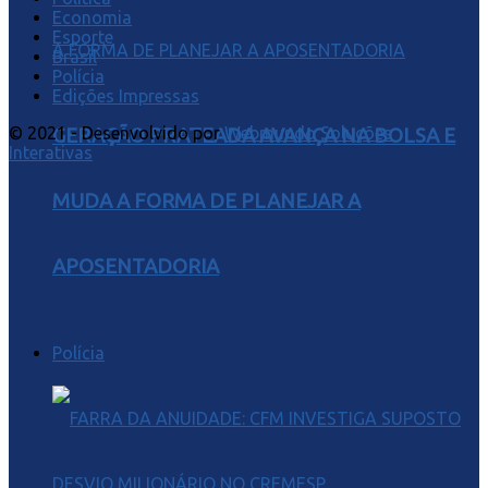
Economia
Esporte
Brasil
Polícia
Edições Impressas
© 2021 - Desenvolvido por
Webmundo Soluções
GERAÇÃO PRATEADA AVANÇA NA BOLSA E
Interativas
MUDA A FORMA DE PLANEJAR A
APOSENTADORIA
Polícia