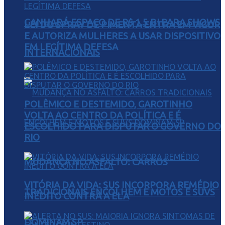
GANHARÁ ESPAÇO DE R$ 1,5 BI PARA SHOWS
LEI DO SPRAY DE PIMENTA ENTRA EM VIGOR
E AUTORIZA MULHERES A USAR DISPOSITIVO
EM LEGÍTIMA DEFESA
INTERNACIONAIS
POLÊMICO E DESTEMIDO, GAROTINHO
VOLTA AO CENTRO DA POLÍTICA E É
ESCOLHIDO PARA DISPUTAR O GOVERNO DO
RIO
MUDANÇA NO ASFALTO: CARROS
VITÓRIA DA VIDA: SUS INCORPORA REMÉDIO
TRADICIONAIS ENCOLHEM E MOTOS E SUVS
INÉDITO CONTRA A ELA
DOMINAM SP