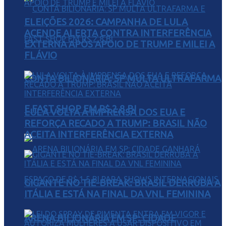
ELEIÇÕES 2026: CAMPANHA DE LULA
ACENDE ALERTA CONTRA INTERFERÊNCIA
EXTERNA APÓS APOIO DE TRUMP E MILEI A
FLÁVIO
CONTA BILIONÁRIA: SP MULTA ULTRAFARMA
E FAST SHOP EM R$ 2,8 BI
LULA VOLTA À IMPRENSA DOS EUA E
REFORÇA RECADO A TRUMP: BRASIL NÃO
ACEITA INTERFERÊNCIA EXTERNA
GIGANTE NO TIE-BREAK: BRASIL DERRUBA A
ITÁLIA E ESTÁ NA FINAL DA VNL FEMININA
ARENA BILIONÁRIA EM SP: CIDADE