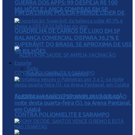
GUERRA DOS APPS: 99 DESPEJA R$ 100
MILHÕES E LANÇA COMPRAS EM SP
FIM DA LINHA: POLÍCIA PRENDE LÍDER DE
QUADRILHA DE CARROS DE LUXO EM SP
BALANÇA COMERCIAL DISPARA 36,2% E
SUPERÁVIT DO BRASIL SE APROXIMA DE US$
49 BILHÕES
Esporte
Tudo
Futebol com Pedro Valentini
Fortaleza venceu o Palmeiras por 3 a 2, na
ALERTA NA SAÚDE: SP AMPLIA VACINAÇÃO
noite desta quarta-feira (5), na Arena Pantanal,
em Cuiabá
CONTRA POLIOMIELITE E SARAMPO