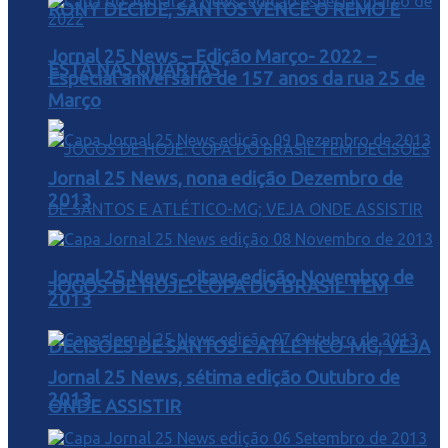
RONY DECIDE, SANTOS VENCE O REMO E
Jornal 25 News – Edição Março- 2022 –
ESTÁ NAS QUARTAS
Especial aniversário de 157 anos da rua 25 de
Março
Jornal 25 News, nona edição Dezembro de
2013
Jornal 25 News, oitava edição Novembro de
JOGOS DE HOJE: COPA DO BRASIL TEM
2013
DECISÕES DE SANTOS E ATLÉTICO-MG; VEJA
Jornal 25 News, sétima edição Outubro de
2013
ONDE ASSISTIR