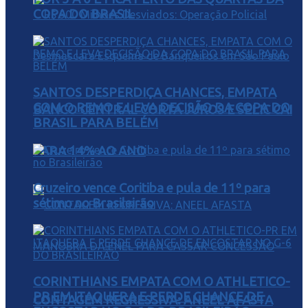
COPA DO BRASIL
SANTOS DESPERDIÇA CHANCES, EMPATA
COM O REMO E LEVA DECISÃO DA COPA DO
BANCO CENTRAL CORTA JUROS E SELIC CAI
BRASIL PARA BELÉM
PARA 14% AO ANO
Cruzeiro vence Coritiba e pula de 11º para
sétimo no Brasileirão
CORINTHIANS EMPATA COM O ATHLETICO-
PR EM ITAQUERA E PERDE CHANCE DE
CONTAGEM REGRESSIVA: ANEEL AFASTA