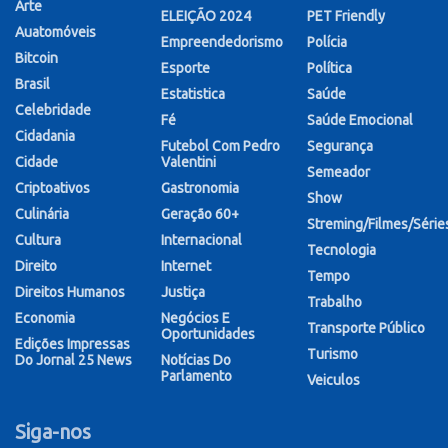
Arte
ELEIÇÃO 2024
PET Friendly
Auatomóveis
Empreendedorismo
Polícia
Bitcoin
Esporte
Política
Brasil
Estatistica
Saúde
Celebridade
Fé
Saúde Emocional
Cidadania
Futebol Com Pedro
Segurança
Cidade
Valentini
Semeador
Criptoativos
Gastronomia
Show
Culinária
Geração 60+
Streming/Filmes/Série
Cultura
Internacional
Tecnologia
Direito
Internet
Tempo
Direitos Humanos
Justiça
Trabalho
Economia
Negócios E
Transporte Público
Oportunidades
Edições Impressas
Turismo
Do Jornal 25 News
Notícias Do
Parlamento
Veiculos
Siga-nos