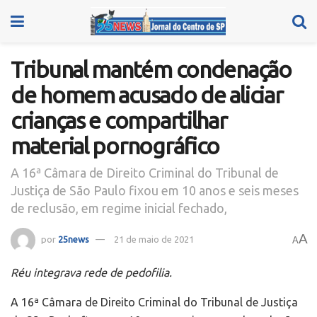
Tribunal mantém condenação
de homem acusado de aliciar
crianças e compartilhar
material pornográfico
A 16ª Câmara de Direito Criminal do Tribunal de
Justiça de São Paulo fixou em 10 anos e seis meses
de reclusão, em regime inicial fechado,
A
por
25news
21 de maio de 2021
A
Réu integrava rede de pedofilia.
A 16ª Câmara de Direito Criminal do Tribunal de Justiça