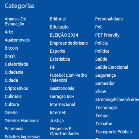
Categorias
Animais De
Editorial
Personalidade
Estimação
Educação
Pet
Arte
ELEIÇÃO 2024
PET Friendly
Auatomóveis
Empreendedorismo
Polícia
Bitcoin
Esporte
Política
Brasil
Estatistica
Saúde
Celebridade
Fé
Saúde Emocional
Cidadania
Futebol Com Pedro
Segurança
Cidade
Valentini
Semeador
Criptoativos
Gastronomia
Show
Culinária
Geração 60+
Streming/Filmes/Série
Cultura
Internacional
Tecnologia
Direito
Internet
Tempo
Direitos Humanos
Justiça
Trabalho
Economia
Negócios E
Transporte Público
Oportunidades
Edições Impressas