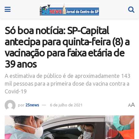
Só boa notícia: SP-Capital
antecipa para quinta-feira (8) a
vacinação para faixa etária de
39 anos
A estimativa de público é de aproximadamente 143
mil pessoas para a primeira dose da vacina contra a
Covid-19
A
por
25news
6 de julho de 2021
A