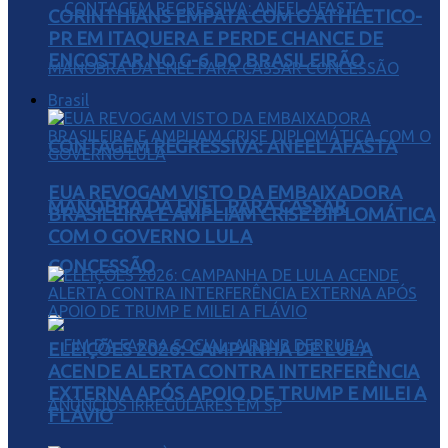
CORINTHIANS EMPATA COM O ATHLETICO-
PR EM ITAQUERA E PERDE CHANCE DE
ENCOSTAR NO G-6 DO BRASILEIRÃO
Brasil
CONTAGEM REGRESSIVA: ANEEL AFASTA
EUA REVOGAM VISTO DA EMBAIXADORA
MANOBRA DA ENEL PARA CASSAR
BRASILEIRA E AMPLIAM CRISE DIPLOMÁTICA
COM O GOVERNO LULA
CONCESSÃO
ELEIÇÕES 2026: CAMPANHA DE LULA
ACENDE ALERTA CONTRA INTERFERÊNCIA
EXTERNA APÓS APOIO DE TRUMP E MILEI A
FLÁVIO