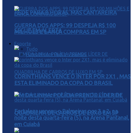
REDE PARA 8 HORAS, MAS CANTAREIRA
GUERRA DOS APPS: 99 DESPEJA R$ 100
SEGUE EM ALERTA
MILHÕES E LANÇA COMPRAS EM SP
Esporte
Tudo
Futebol com Pedro Valentini
CORINTHIANS VENCE O INTER POR 2X1 , MAS
ESTA ELIMINADO DA COPA DO BRASIL
FIM DA LINHA: POLÍCIA PRENDE LÍDER DE
Fortaleza venceu o Palmeiras por 3 a 2, na
QUADRILHA DE CARROS DE LUXO EM SP
noite desta quarta-feira (5), na Arena Pantanal,
em Cuiabá