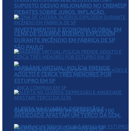
SUPOSTO DESVIO MILIONÁRIO NO CREMESP
DEBATES SOBRE JUROS, INFLAÇÃO,
INVESTIMENTOS E ECONOMIA GLOBAL EM
CENA DE GUERRA: BUEIROS EXPLODEM
DURANTE INCÊNDIO EM FÁBRICA DE SP
SÃO PAULO
BARBÁRIE VIRTUAL: POLÍCIA PRENDE
ADULTO E CERCA TRÊS MENORES POR
ESTUPRO EM SP
ALERTA NA GUARDA: DEPRESSÃO E
GUERRA DOS APPS: 99 DESPEJA R$ 100
ANSIEDADE AFASTAM UM TERÇO DA GCM.
MILHÕES E LANÇA COMPRAS EM SP