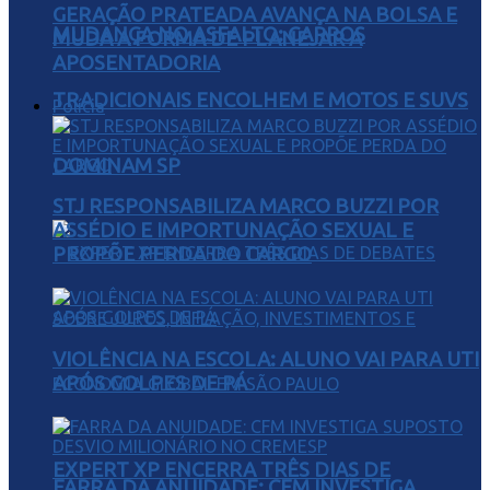
GERAÇÃO PRATEADA AVANÇA NA BOLSA E
MUDANÇA NO ASFALTO: CARROS
MUDA A FORMA DE PLANEJAR A
APOSENTADORIA
TRADICIONAIS ENCOLHEM E MOTOS E SUVS
Polícia
DOMINAM SP
STJ RESPONSABILIZA MARCO BUZZI POR
ASSÉDIO E IMPORTUNAÇÃO SEXUAL E
PROPÕE PERDA DO CARGO
VIOLÊNCIA NA ESCOLA: ALUNO VAI PARA UTI
APÓS GOLPES DE PÁ
EXPERT XP ENCERRA TRÊS DIAS DE
FARRA DA ANUIDADE: CFM INVESTIGA