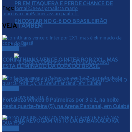
PR EM ITAQUERA E PERDE CHANCE DE
Tags:
jornal25news
jornalista mario
marcovicchio
Palmeiras
são paulo fc
ENCOSTAR NO G-6 DO BRASILEIRÃO
VEJA
TAMBÉM
Brasil
Esporte
CORINTHIANS VENCE O INTER POR 2X1 , MAS
ESTA ELIMINADO DA COPA DO BRASIL
Esporte
Fortaleza venceu o Palmeiras por 3 a 2, na noite
desta quarta-feira (5), na Arena Pantanal, em Cuiabá
EUA REVOGAM VISTO DA EMBAIXADORA
Esporte