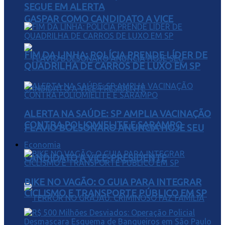
SEGUE EM ALERTA
GASPAR COMO CANDIDATO A VICE
FIM DA LINHA: POLÍCIA PRENDE LÍDER DE
QUADRILHA DE CARROS DE LUXO EM SP
ALERTA NA SAÚDE: SP AMPLIA VACINAÇÃO
CONTRA POLIOMIELITE E SARAMPO
FLÁVIO BOLSONARO ANUNCIA HOJE SEU
Economia
CANDIDATO A VICE-PRESIDENTE
BIKE NO VAGÃO: O GUIA PARA INTEGRAR
CICLISMO E TRANSPORTE PÚBLICO EM SP