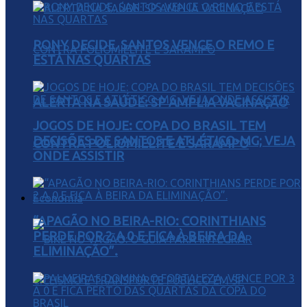
RONY DECIDE, SANTOS VENCE O REMO E
ESTÁ NAS QUARTAS
ALERTA NA SAÚDE: SP AMPLIA VACINAÇÃO
JOGOS DE HOJE: COPA DO BRASIL TEM
DECISÕES DE SANTOS E ATLÉTICO-MG; VEJA
CONTRA POLIOMIELITE E SARAMPO
ONDE ASSISTIR
Economia
“APAGÃO NO BEIRA-RIO: CORINTHIANS
PERDE POR 2 A 0 E FICA À BEIRA DA
ELIMINAÇÃO”.