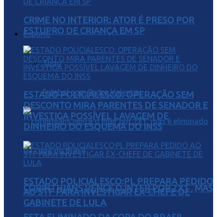
CRIME NO INTERIOR: ATOR É PRESO POR
ESTUPRO DE CRIANÇA EM SP
Esporte
Tudo
Futebol com Pedro Valentini
ESTADO POLICIALESCO: OPERAÇÃO SEM
DESCONTO MIRA PARENTES DE SENADOR E
INVESTIGA POSSÍVEL LAVAGEM DE
DINHEIRO DO ESQUEMA DO INSS
ESTADO POLICIALESCO:PL PREPARA PEDIDO
CORINTHIANS VENCE O INTER POR 2X1 , MAS
AO STF PARA INVESTIGAR EX-CHEFE DE
GABINETE DE LULA