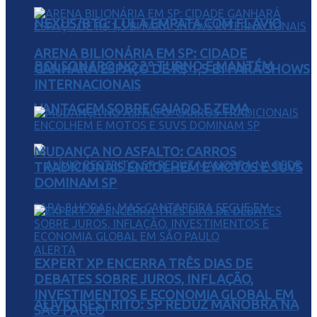
NEXUS/BTG: LULA EMPATA COM FLÁVIO
ARENA BILIONÁRIA EM SP: CIDADE
BOLSONARO NO 2º TURNO E MANTÉM
GANHARÁ ESPAÇO DE R$ 1,5 BI PARA SHOWS
INTERNACIONAIS
VANTAGEM SOBRE CAIADO E ZEMA
MUDANÇA NO ASFALTO: CARROS
TRADICIONAIS ENCOLHEM E MOTOS E SUVS
DOMINAM SP
EXPERT XP ENCERRA TRÊS DIAS DE
DEBATES SOBRE JUROS, INFLAÇÃO,
INVESTIMENTOS E ECONOMIA GLOBAL EM
ALÍVIO RESTRITO: SP REDUZ MANOBRA NA
SÃO PAULO