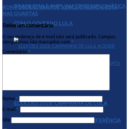
BRASILEIRA E AMPLIAM CRISE DIPLOMÁTICA
RONY DECIDE, SANTOS VENCE O REMO E ESTÁ
NAS QUARTAS
COM O GOVERNO LULA
Deixe um comentário
O seu endereço de e-mail não será publicado.
Campos
obrigatórios são marcados com
*
Comentário
*
Nome
*
ELEIÇÕES 2026: CAMPANHA DE LULA
E-mail
*
Site
ACENDE ALERTA CONTRA INTERFERÊNCIA