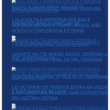
FIM DA FARRA SOCIAL: AIRBNB DERRUBA
LULA VOLTA À IMPRENSA DOS EUA E
ANÚNCIOS IRREGULARES EM SP
REFORÇA RECADO A TRUMP: BRASIL NÃO
ACEITA INTERFERÊNCIA EXTERNA
GIGANTE NO TIE-BREAK: BRASIL DERRUBA A
ITÁLIA E ESTÁ NA FINAL DA VNL FEMININA
CONTA BILIONÁRIA: SP MULTA ULTRAFARMA
LEI DO SPRAY DE PIMENTA ENTRA EM VIGOR
E FAST SHOP EM R$ 2,8 BI
E AUTORIZA MULHERES A USAR DISPOSITIVO
EM LEGÍTIMA DEFESA