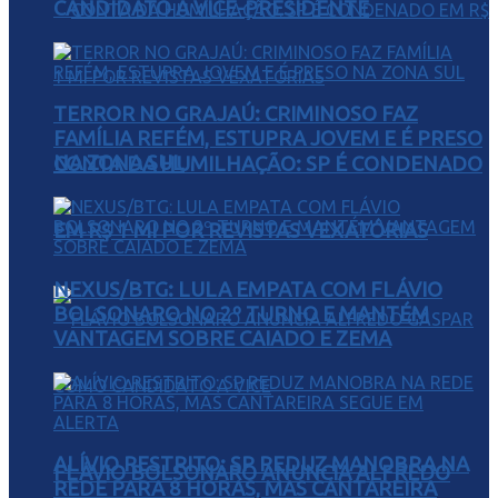
CANDIDATO A VICE-PRESIDENTE
TERROR NO GRAJAÚ: CRIMINOSO FAZ
FAMÍLIA REFÉM, ESTUPRA JOVEM E É PRESO
NA ZONA SUL
CONTA DA HUMILHAÇÃO: SP É CONDENADO
EM R$ 1 MI POR REVISTAS VEXATÓRIAS
NEXUS/BTG: LULA EMPATA COM FLÁVIO
BOLSONARO NO 2º TURNO E MANTÉM
VANTAGEM SOBRE CAIADO E ZEMA
ALÍVIO RESTRITO: SP REDUZ MANOBRA NA
FLÁVIO BOLSONARO ANUNCIA ALFREDO
REDE PARA 8 HORAS, MAS CANTAREIRA