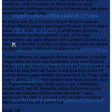
Palmeiras, com um pouco de dificuldade na saída,
assustou em chute por cobertura de Deyverson, que quase
surpreendeu Tiago Volpi.
Cruzeiro vence Coritiba e pula de 11º para
Na marca dos 25, o Tricolor chegou de novo quando
Rodrigo Nestor passou para Rigoni finalizar livre na área e
sétimo no Brasileirão
balançar as redes. No entanto, a arbitragem apontou
impedimento no lance e anulou o gol. Já no final,
Marquinhos caiu após disputa com Gustavo Gómez e, na
checagem do VAR, o árbitro anulou a marcação do pênalti
e o placar seguiu inalterado na etapa inicial.
O ritmo diminuiu no segundo tempo da partida. O Verdão
chegou bem em duas oportunidades. Uma com Gustavo
Scarpa, aos dez minutos, que arriscou de fora da área e viu
a bola sair pela linha de fundo. E outra na marca dos 17,
quando Breno Lopes recebeu lançamento e viu Tiago Volpi
fazer a defesa. O Tricolor também teve duas chances. Aos
33, Rigoni cobrou falta direto para o gol, e Weverton
espalmou. E, aos 43, Reinaldo cobrou falta e viu a bola
desviar em Gustavo Gómez antes de entrar – após
verificação do VAR, o gol contra foi anulado e o placar
CORINTHIANS EMPATA COM O ATHLETICO-
seguiu inalterado até o apito final.
Fonte: CBF