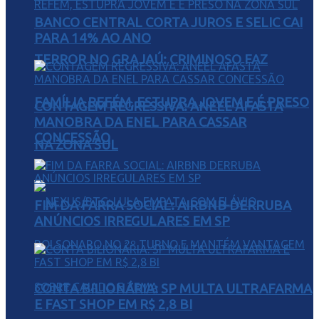
BANCO CENTRAL CORTA JUROS E SELIC CAI
PARA 14% AO ANO
TERROR NO GRAJAÚ: CRIMINOSO FAZ
FAMÍLIA REFÉM, ESTUPRA JOVEM E É PRESO
CONTAGEM REGRESSIVA: ANEEL AFASTA
MANOBRA DA ENEL PARA CASSAR
CONCESSÃO
NA ZONA SUL
FIM DA FARRA SOCIAL: AIRBNB DERRUBA
ANÚNCIOS IRREGULARES EM SP
CONTA BILIONÁRIA: SP MULTA ULTRAFARMA
E FAST SHOP EM R$ 2,8 BI