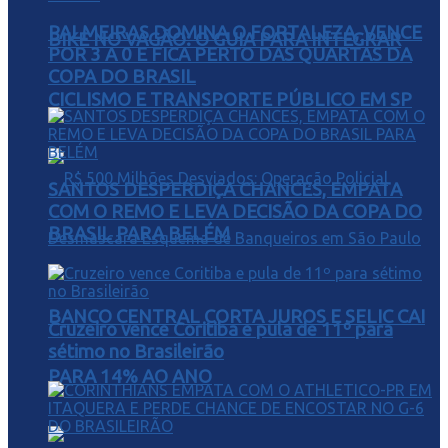
PALMEIRAS DOMINA O FORTALEZA, VENCE
BIKE NO VAGÃO: O GUIA PARA INTEGRAR
POR 3 A 0 E FICA PERTO DAS QUARTAS DA
COPA DO BRASIL
CICLISMO E TRANSPORTE PÚBLICO EM SP
SANTOS DESPERDIÇA CHANCES, EMPATA
COM O REMO E LEVA DECISÃO DA COPA DO
BRASIL PARA BELÉM
BANCO CENTRAL CORTA JUROS E SELIC CAI
Cruzeiro vence Coritiba e pula de 11º para
sétimo no Brasileirão
PARA 14% AO ANO