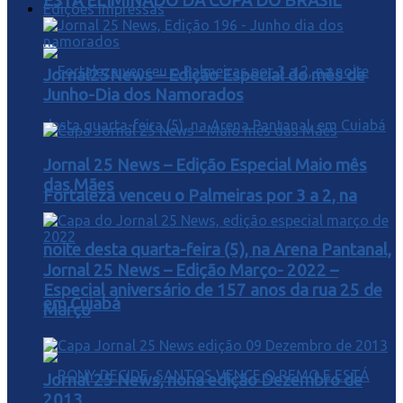
ESTA ELIMINADO DA COPA DO BRASIL
Edições Impressas
Jornal25News – Edição Especial do mês de
Junho-Dia dos Namorados
Jornal 25 News – Edição Especial Maio mês
das Mães
Fortaleza venceu o Palmeiras por 3 a 2, na
noite desta quarta-feira (5), na Arena Pantanal,
Jornal 25 News – Edição Março- 2022 –
Especial aniversário de 157 anos da rua 25 de
em Cuiabá
Março
Jornal 25 News, nona edição Dezembro de
2013