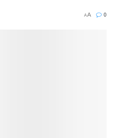
A
0
A