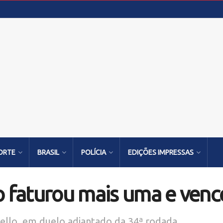
ORTE
BRASIL
POLÍCIA
EDIÇÕES IMPRESSAS
 faturou mais uma e vence
uello, em duelo adiantado da 34ª rodada.