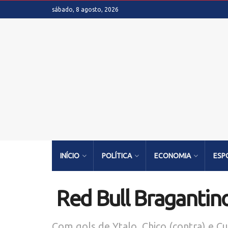
sábado, 8 agosto, 2026
INÍCIO
POLÍTICA
ECONOMIA
ESP
Red Bull Bragantino
Com gols de Ytalo, Chico (contra) e C