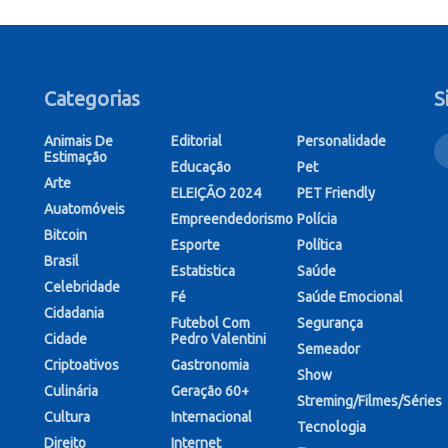
Categorias
S
Animais De
Editorial
Personalidade
Estimação
Educação
Pet
Arte
ELEIÇÃO 2024
PET Friendly
Auatomóveis
Empreendedorismo
Polícia
Bitcoin
Esporte
Política
Brasil
Estatistica
Saúde
Celebridade
Fé
Saúde Emocional
Cidadania
Futebol Com
Segurança
Cidade
Pedro Valentini
Semeador
Criptoativos
Gastronomia
Show
Culinária
Geração 60+
Streming/Filmes/Séries
Cultura
Internacional
Tecnologia
Direito
Internet