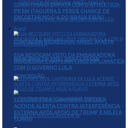
CORINTHIANS EMPATA COM O ATHLETICO-
PR EM ITAQUERA E PERDE CHANCE DE
ENCOSTAR NO G-6 DO BRASILEIRÃO
Brasil
CONTAGEM REGRESSIVA: ANEEL AFASTA
EUA REVOGAM VISTO DA EMBAIXADORA
MANOBRA DA ENEL PARA CASSAR
BRASILEIRA E AMPLIAM CRISE DIPLOMÁTICA
COM O GOVERNO LULA
CONCESSÃO
ELEIÇÕES 2026: CAMPANHA DE LULA
ACENDE ALERTA CONTRA INTERFERÊNCIA
EXTERNA APÓS APOIO DE TRUMP E MILEI A
FLÁVIO