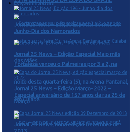
ESTA ELIMINADO DA COPA DO BRASIL
Edições Impressas
Jornal25News – Edição Especial do mês de
Junho-Dia dos Namorados
Jornal 25 News – Edição Especial Maio mês
das Mães
Fortaleza venceu o Palmeiras por 3 a 2, na
noite desta quarta-feira (5), na Arena Pantanal,
Jornal 25 News – Edição Março- 2022 –
Especial aniversário de 157 anos da rua 25 de
em Cuiabá
Março
Jornal 25 News, nona edição Dezembro de
2013