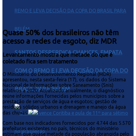
Quase 50% dos brasileiros não têm
acesso a redes de esgoto, diz MDR
SANTOS DESPERDIÇA CHANCES, EMPATA
Levantamento mostra que metade do que é
coletado fica sem tratamento
COM O REMO E LEVA DECISÃO DA COPA DO
O Ministério do Desenvolvimento Regional (MDR)
apresentou, nesta sexta-feira (17), os dados do Sistema
Nacional de Informações sobre Saneamento (Snis)
BRASIL PARA BELÉM
relativos a 2020. Atualizado anualmente, o diagnóstico
reúne informações fornecidas pelos municípios sobre a
prestação de serviços de água e esgotos; gestão de
resíduos sólidos urbanos e drenagem e manejo da água
das chuvas.
Com base nos indicadores fornecidos por 4.744 das 5.570
prefeituras existentes no país, técnicos do ministério
estimam que quase metade da população abrangida pelo