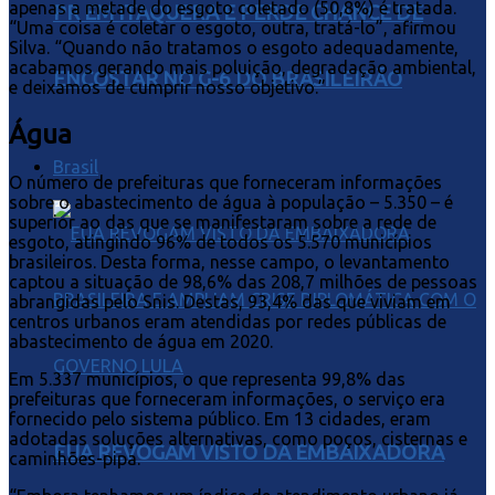
apenas a metade do esgoto coletado (50,8%) é tratada.
PR EM ITAQUERA E PERDE CHANCE DE
“Uma coisa é coletar o esgoto, outra, tratá-lo”, afirmou
Silva. “Quando não tratamos o esgoto adequadamente,
acabamos gerando mais poluição, degradação ambiental,
ENCOSTAR NO G-6 DO BRASILEIRÃO
e deixamos de cumprir nosso objetivo.”
Água
Brasil
O número de prefeituras que forneceram informações
sobre o abastecimento de água à população – 5.350 – é
superior ao das que se manifestaram sobre a rede de
esgoto, atingindo 96% de todos os 5.570 municípios
brasileiros. Desta forma, nesse campo, o levantamento
captou a situação de 98,6% das 208,7 milhões de pessoas
abrangidas pelo Snis. Destas, 93,4% das que viviam em
centros urbanos eram atendidas por redes públicas de
abastecimento de água em 2020.
Em 5.337 municípios, o que representa 99,8% das
prefeituras que forneceram informações, o serviço era
fornecido pelo sistema público. Em 13 cidades, eram
adotadas soluções alternativas, como poços, cisternas e
EUA REVOGAM VISTO DA EMBAIXADORA
caminhões-pipa.