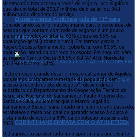
sistema não tem acesso a redes de esgoto. Isso significa
que, de um total de 208,7 milhões de brasileiros, 94,1
milhões não dispõem do serviço.
Cruzeiro vence Coritiba e pula de 11º para
Considerando as informações municipais, o percentual de
pessoas que contam com rede de esgotos é um pouco
maior na população urbana: 63% contra os 55% da
sétimo no Brasileirão
população geral (urbana e rural). Em termos gerais, a
Região Sudeste tem a melhor cobertura, com 80,5% da
população atendida por rede de esgoto. Em seguida, vêm
as regiões Centro-Oeste (59,5%); Sul (47,4%); Nordeste
(30,3%) e Norte (13,1%).
“Este é nosso grande desafio, nosso calcanhar de Aquiles,
pois temos praticamente metade da população sem
acesso à rede de coleta de esgoto”, disse o diretor
substituto do Departamento de Cooperação Técnica da
Secretaria Nacional de Saneamento, Paulo Rogério dos
Santos e Silva, ao lembrar que o Marco Legal do
Saneamento Básico, sancionado em julho do ano passado,
estabelece a meta nacional de garantir acesso à coleta e
tratamento de esgoto a 90% da população brasileira até
CORINTHIANS EMPATA COM O ATHLETICO-
2033.
O diagnóstico apresentado hoje aponta mais um desafio: