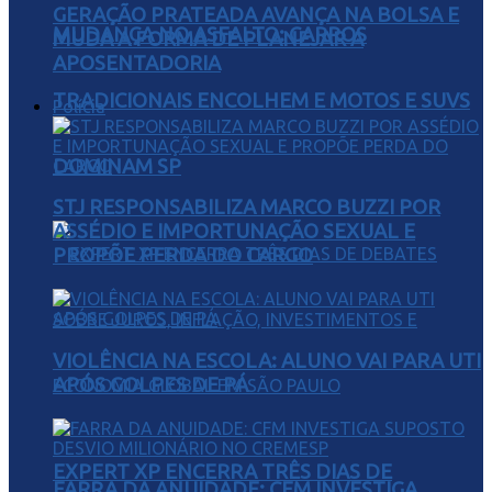
GERAÇÃO PRATEADA AVANÇA NA BOLSA E
MUDANÇA NO ASFALTO: CARROS
MUDA A FORMA DE PLANEJAR A
APOSENTADORIA
TRADICIONAIS ENCOLHEM E MOTOS E SUVS
Polícia
DOMINAM SP
STJ RESPONSABILIZA MARCO BUZZI POR
ASSÉDIO E IMPORTUNAÇÃO SEXUAL E
PROPÕE PERDA DO CARGO
VIOLÊNCIA NA ESCOLA: ALUNO VAI PARA UTI
APÓS GOLPES DE PÁ
EXPERT XP ENCERRA TRÊS DIAS DE
FARRA DA ANUIDADE: CFM INVESTIGA