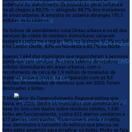
cobertura do atendimento da população geral (urbana e
rural) chegou a 90,5% — atingindo 98,7% dos moradores
de áreas urbanas. A amostra do sistema abrangeu 195,5
milhões de brasileiros.
Os índices de atendimento total (áreas urbana e rural) dos
serviços de coleta de resíduos domiciliares variaram
bastante conforme a região: 96% no Sudeste; 91,3% no Sul
LEI DO SPRAY DE PIMENTA ENTRA EM VIGOR
e no Centro-Oeste; 83% no Nordeste e 80,7% no Norte.
Apenas 1.664 dos municípios que responderam à pesquisa
E AUTORIZA MULHERES A USAR DISPOSITIVO
contavam com serviços de coleta seletiva de resíduos
sólidos domiciliares em áreas urbanas, com o
recolhimento de cerca de 1,9 milhão de toneladas de
material, o que é pouco, na comparação com as 9,6
EM LEGÍTIMA DEFESA
milhões de toneladas de resíduos que, em 2020, foram
destinadas a lixões.
O Ministério do Desenvolvimento Regional estima que
havia, em 2020, dentre os municípios que alimentaram a
base do Snis com dados sobre resíduos sólidos, 1.545
lixões em funcionamento, contra 652 aterros sanitários e
617 aterros controlados. “Esse número ainda é incerto,
mas demonstra o tamanho do esforço que precisa ser
feito pelos governos para erradicar os lixões. Muito se fala