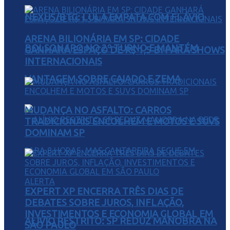
NEXUS/BTG: LULA EMPATA COM FLÁVIO
ARENA BILIONÁRIA EM SP: CIDADE
BOLSONARO NO 2º TURNO E MANTÉM
GANHARÁ ESPAÇO DE R$ 1,5 BI PARA SHOWS
INTERNACIONAIS
VANTAGEM SOBRE CAIADO E ZEMA
MUDANÇA NO ASFALTO: CARROS
TRADICIONAIS ENCOLHEM E MOTOS E SUVS
DOMINAM SP
EXPERT XP ENCERRA TRÊS DIAS DE
DEBATES SOBRE JUROS, INFLAÇÃO,
INVESTIMENTOS E ECONOMIA GLOBAL EM
ALÍVIO RESTRITO: SP REDUZ MANOBRA NA
SÃO PAULO