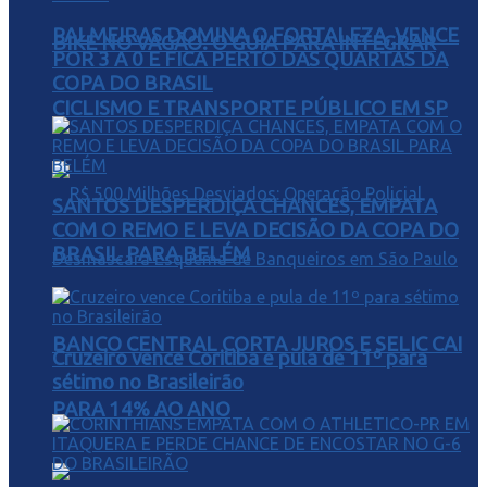
PALMEIRAS DOMINA O FORTALEZA, VENCE
BIKE NO VAGÃO: O GUIA PARA INTEGRAR
POR 3 A 0 E FICA PERTO DAS QUARTAS DA
COPA DO BRASIL
CICLISMO E TRANSPORTE PÚBLICO EM SP
SANTOS DESPERDIÇA CHANCES, EMPATA
COM O REMO E LEVA DECISÃO DA COPA DO
BRASIL PARA BELÉM
BANCO CENTRAL CORTA JUROS E SELIC CAI
Cruzeiro vence Coritiba e pula de 11º para
sétimo no Brasileirão
PARA 14% AO ANO