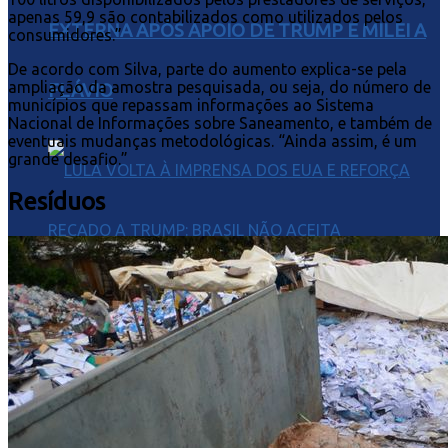
apenas 59,9 são contabilizados como utilizados pelos
EXTERNA APÓS APOIO DE TRUMP E MILEI A
consumidores.”
De acordo com Silva, parte do aumento explica-se pela
ampliação da amostra pesquisada, ou seja, do número de
FLÁVIO
municípios que repassam informações ao Sistema
Nacional de Informações sobre Saneamento, e também de
eventuais mudanças metodológicas. “Ainda assim, é um
grande desafio.”
Resíduos
LULA VOLTA À IMPRENSA DOS EUA E
REFORÇA RECADO A TRUMP: BRASIL NÃO