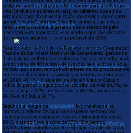
“Embora tenhamos um índice de atendimento urbano já
bastante significativo, quando olhamos para a cobertura
BRASILEIRA E AMPLIAM CRISE DIPLOMÁTICA
total [incluindo as áreas rurais], percebemos que ainda
estamos longe da universalização do serviço, que é outro
grande desafio”, afirmou Silva. Ele lembrou que, nesse
COM O GOVERNO LULA
caso, a meta nacional é garantir que o acesso de pelo
menos 99% da população – incluindo a que vive distante
dos centros urbanos — à agua potável até 2033.
Para o diretor substituto do Departamento de Cooperação
Técnica da Secretaria Nacional de Saneamento, perdas na
distribuição também são problema. “Se, por um lado, ainda
temos cerca de 40 milhões de pessoas sem acesso à água
tratada, por outro, temos indicadores muito preocupantes.
Em vez de diminuírem, as perdas aumentaram, totalizando,
em 2020, 40,1%.” Enquanto, na Região Centro-Oeste o
índice de perdas a água potável distribuída é de 34,2%, no
Norte, chega a 51%; no Nordeste, a 46,3% ; no Sudeste, a
38,1% e, no Sul, a 36,7%.
ELEIÇÕES 2026: CAMPANHA DE LULA
Segundo a íntegra da
publicação
disponibilizada na
internet, o volume de água que se perde ao longo do
sistema de abastecimento cresce continuamente desde
2015, quando ficou abaixo de 37%. “Em termos
ACENDE ALERTA CONTRA INTERFERÊNCIA
quantitativos, o índice [de 40,1%] significa que, de cada
100 litros disponibilizados pelos prestadores de serviços,