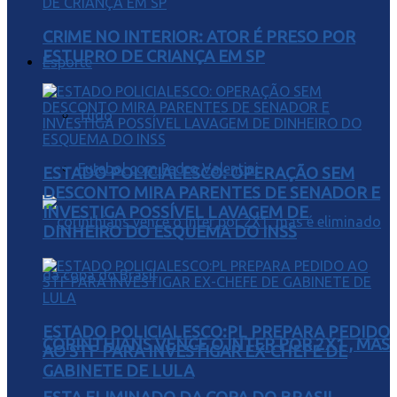
CRIME NO INTERIOR: ATOR É PRESO POR
ESTUPRO DE CRIANÇA EM SP
Esporte
Tudo
Futebol com Pedro Valentini
ESTADO POLICIALESCO: OPERAÇÃO SEM
DESCONTO MIRA PARENTES DE SENADOR E
INVESTIGA POSSÍVEL LAVAGEM DE
DINHEIRO DO ESQUEMA DO INSS
ESTADO POLICIALESCO:PL PREPARA PEDIDO
CORINTHIANS VENCE O INTER POR 2X1 , MAS
AO STF PARA INVESTIGAR EX-CHEFE DE
GABINETE DE LULA