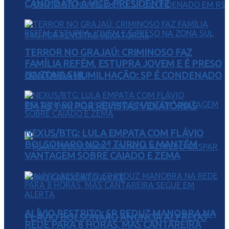
CANDIDATO A VICE-PRESIDENTE
TERROR NO GRAJAÚ: CRIMINOSO FAZ
FAMÍLIA REFÉM, ESTUPRA JOVEM E É PRESO
NA ZONA SUL
CONTA DA HUMILHAÇÃO: SP É CONDENADO
EM R$ 1 MI POR REVISTAS VEXATÓRIAS
NEXUS/BTG: LULA EMPATA COM FLÁVIO
BOLSONARO NO 2º TURNO E MANTÉM
VANTAGEM SOBRE CAIADO E ZEMA
ALÍVIO RESTRITO: SP REDUZ MANOBRA NA
FLÁVIO BOLSONARO ANUNCIA ALFREDO
REDE PARA 8 HORAS, MAS CANTAREIRA