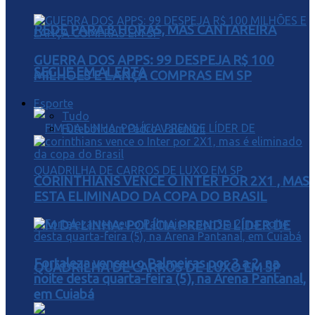
REDE PARA 8 HORAS, MAS CANTAREIRA
GUERRA DOS APPS: 99 DESPEJA R$ 100
SEGUE EM ALERTA
MILHÕES E LANÇA COMPRAS EM SP
Esporte
Tudo
Futebol com Pedro Valentini
CORINTHIANS VENCE O INTER POR 2X1 , MAS
ESTA ELIMINADO DA COPA DO BRASIL
FIM DA LINHA: POLÍCIA PRENDE LÍDER DE
Fortaleza venceu o Palmeiras por 3 a 2, na
QUADRILHA DE CARROS DE LUXO EM SP
noite desta quarta-feira (5), na Arena Pantanal,
em Cuiabá