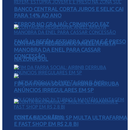
BANCO CENTRAL CORTA JUROS E SELIC CAI
PARA 14% AO ANO
TERROR NO GRAJAÚ: CRIMINOSO FAZ
FAMÍLIA REFÉM, ESTUPRA JOVEM E É PRESO
CONTAGEM REGRESSIVA: ANEEL AFASTA
MANOBRA DA ENEL PARA CASSAR
CONCESSÃO
NA ZONA SUL
FIM DA FARRA SOCIAL: AIRBNB DERRUBA
ANÚNCIOS IRREGULARES EM SP
CONTA BILIONÁRIA: SP MULTA ULTRAFARMA
E FAST SHOP EM R$ 2,8 BI