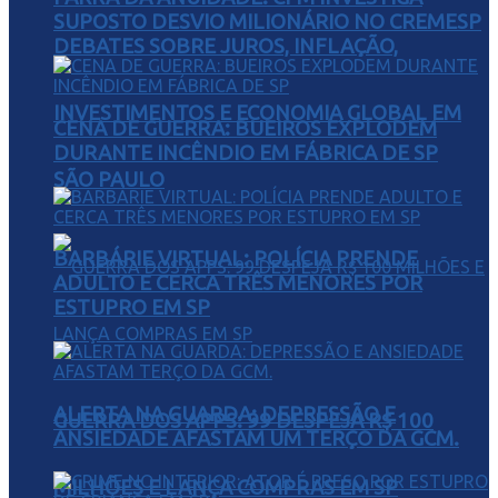
SUPOSTO DESVIO MILIONÁRIO NO CREMESP
DEBATES SOBRE JUROS, INFLAÇÃO,
INVESTIMENTOS E ECONOMIA GLOBAL EM
CENA DE GUERRA: BUEIROS EXPLODEM
DURANTE INCÊNDIO EM FÁBRICA DE SP
SÃO PAULO
BARBÁRIE VIRTUAL: POLÍCIA PRENDE
ADULTO E CERCA TRÊS MENORES POR
ESTUPRO EM SP
ALERTA NA GUARDA: DEPRESSÃO E
GUERRA DOS APPS: 99 DESPEJA R$ 100
ANSIEDADE AFASTAM UM TERÇO DA GCM.
MILHÕES E LANÇA COMPRAS EM SP