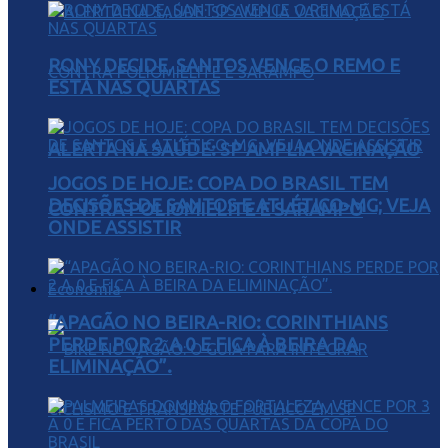
RONY DECIDE, SANTOS VENCE O REMO E
ESTÁ NAS QUARTAS
ALERTA NA SAÚDE: SP AMPLIA VACINAÇÃO
JOGOS DE HOJE: COPA DO BRASIL TEM
DECISÕES DE SANTOS E ATLÉTICO-MG; VEJA
CONTRA POLIOMIELITE E SARAMPO
ONDE ASSISTIR
Economia
“APAGÃO NO BEIRA-RIO: CORINTHIANS
PERDE POR 2 A 0 E FICA À BEIRA DA
ELIMINAÇÃO”.