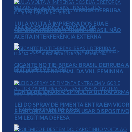
FIM DA FARRA SOCIAL: AIRBNB DERRUBA
LULA VOLTA À IMPRENSA DOS EUA E
ANÚNCIOS IRREGULARES EM SP
REFORÇA RECADO A TRUMP: BRASIL NÃO
ACEITA INTERFERÊNCIA EXTERNA
GIGANTE NO TIE-BREAK: BRASIL DERRUBA A
ITÁLIA E ESTÁ NA FINAL DA VNL FEMININA
CONTA BILIONÁRIA: SP MULTA ULTRAFARMA
LEI DO SPRAY DE PIMENTA ENTRA EM VIGOR
E FAST SHOP EM R$ 2,8 BI
E AUTORIZA MULHERES A USAR DISPOSITIVO
EM LEGÍTIMA DEFESA