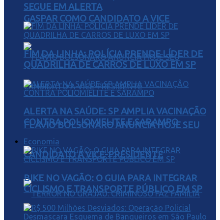
SEGUE EM ALERTA
GASPAR COMO CANDIDATO A VICE
FIM DA LINHA: POLÍCIA PRENDE LÍDER DE
QUADRILHA DE CARROS DE LUXO EM SP
ALERTA NA SAÚDE: SP AMPLIA VACINAÇÃO
CONTRA POLIOMIELITE E SARAMPO
FLÁVIO BOLSONARO ANUNCIA HOJE SEU
Economia
CANDIDATO A VICE-PRESIDENTE
BIKE NO VAGÃO: O GUIA PARA INTEGRAR
CICLISMO E TRANSPORTE PÚBLICO EM SP