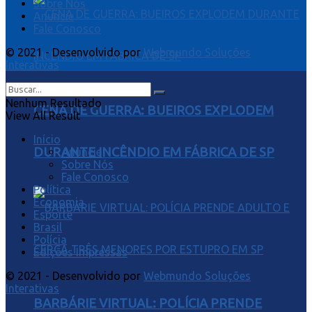
Sobre Nós
Anuncie
Fale Conosco
© 2021 - Desenvolvido por
Webmundo Soluções
Interativas
Nenhum Resultado
CENA DE GUERRA: BUEIROS EXPLODEM
View All Result
Início
DURANTE INCÊNDIO EM FÁBRICA DE SP
Anuncie
Sobre Nós
Fale Conosco
Política
Economia
Esporte
Brasil
Polícia
Edições Impressas
© 2021 - Desenvolvido por
Webmundo Soluções
Interativas
BARBÁRIE VIRTUAL: POLÍCIA PRENDE