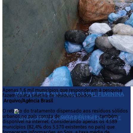
ACEITA INTERFERÊNCIA EXTERNA
GIGANTE NO TIE-BREAK: BRASIL DERRUBA A
Apenas 1,6 mil municípios que responderam à pesquisa
ITÁLIA E ESTÁ NA FINAL DA VNL FEMININA
fazem coleta seletiva de resíduos sólidos –
Arquivo/Agência Brasil
O retrato do tratamento dispensado aos resíduos sólidos
urbanos no país consta de
outra publicação
, também
disponível na internet. Considerando apenas os 4.589
municípios (82,4% dos 5.570 existentes no país) que
forneceram informações ao Snis, a taxa média de