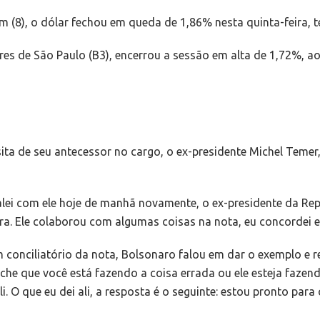
m (8), o dólar fechou em queda de 1,86% nesta quinta-feira, 
ores de São Paulo (B3), encerrou a sessão em alta de 1,72%, a
ita de seu antecessor no cargo, o ex-presidente Michel Temer, p
alei com ele hoje de manhã novamente, o ex-presidente da Repú
. Ele colaborou com algumas coisas na nota, eu concordei e
 conciliatório da nota, Bolsonaro falou em dar o exemplo e 
ache que você está fazendo a coisa errada ou ele esteja faze
 O que eu dei ali, a resposta é o seguinte: estou pronto para 