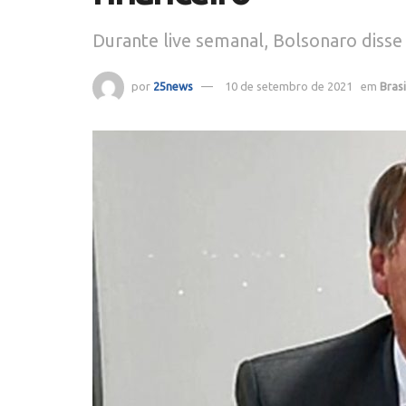
Durante live semanal, Bolsonaro diss
por
25news
10 de setembro de 2021
em
Brasi