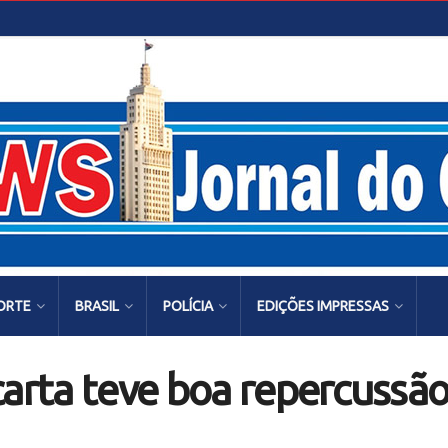
ORTE
BRASIL
POLÍCIA
EDIÇÕES IMPRESSAS
carta teve boa repercussã