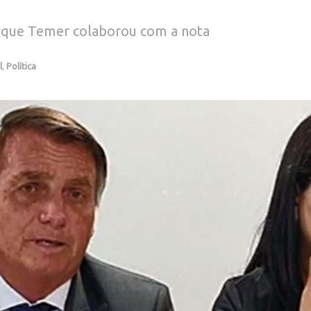
e que Temer colaborou com a nota
l
,
Política