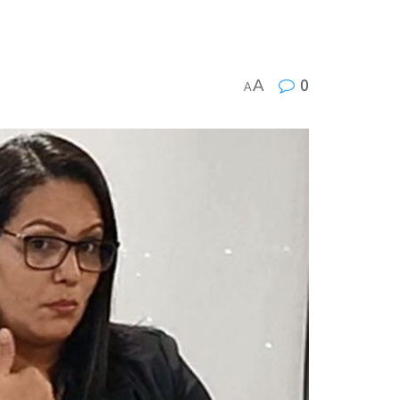
A
0
A