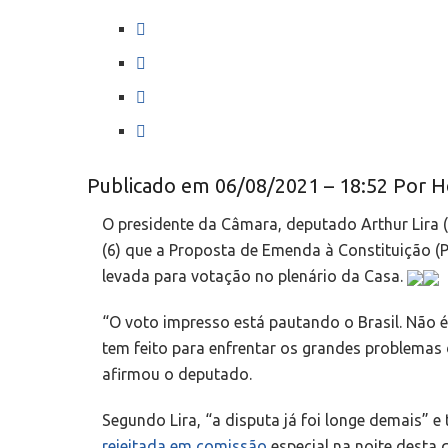
S
h
S
a
h
S
r
a
h
S
e
r
a
h
o
e
r
a
Publicado em 06/08/2021 – 18:52 Por Hel
n
o
e
r
W
n
O presidente da Câmara, deputado Arthur Lira 
o
e
h
F
(6) que a Proposta de Emenda à Constituição (P
n
o
a
a
levada para votação no plenário da Casa.
T
n
t
c
w
L
s
“O voto impresso está pautando o Brasil. Não
e
i
i
A
tem feito para enfrentar os grandes problemas 
b
t
n
p
afirmou o deputado.
o
t
k
p
o
e
e
Segundo Lira, “a disputa já foi longe demais” e
k
r
d
rejeitada em comissão
especial na noite desta q