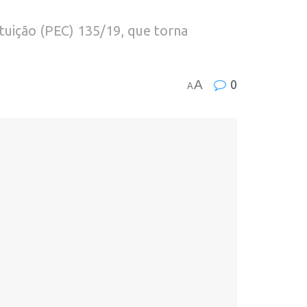
tuição (PEC) 135/19, que torna
A
0
A