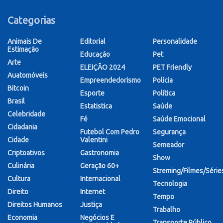
Categorias
Animais De
Editorial
Personalidade
Estimação
Educação
Pet
Arte
ELEIÇÃO 2024
PET Friendly
Auatomóveis
Empreendedorismo
Polícia
Bitcoin
Esporte
Política
Brasil
Estatistica
Saúde
Celebridade
Fé
Saúde Emocional
Cidadania
Futebol Com Pedro
Segurança
Cidade
Valentini
Semeador
Criptoativos
Gastronomia
Show
Culinária
Geração 60+
Streming/Filmes/Série
Cultura
Internacional
Tecnologia
Direito
Internet
Tempo
Direitos Humanos
Justiça
Trabalho
Economia
Negócios E
Transporte Público