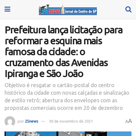
Prefeitura lança licitação para
reformar a esquina mais
famosa da cidade: o
cruzamento das Avenidas
Ipiranga e São João
Objetivo é resgatar o cartão-postal do centro
histórico da cidade com novas calçadas e sinalização
de estilo retrô; abertura dos envelopes com as
propostas comerciais ocorre em 20 de dezembro
A
por
25news
30 de novembro de 2021
A