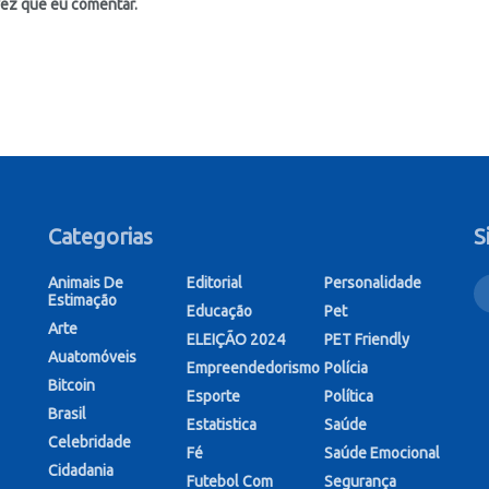
vez que eu comentar.
Categorias
S
Animais De
Editorial
Personalidade
Estimação
Educação
Pet
Arte
ELEIÇÃO 2024
PET Friendly
Auatomóveis
Empreendedorismo
Polícia
Bitcoin
Esporte
Política
Brasil
Estatistica
Saúde
Celebridade
Fé
Saúde Emocional
Cidadania
Futebol Com
Segurança