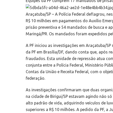
Equipes da PF cumprem 17 mandados de prisão 
Araçatuba/SP – A Polícia Federal deflagrou, nes
R$ 10 milhões em pagamentos do Auxílio Emerg
prisão preventiva e 54 mandados de busca e apr
Maringá/PR. Os mandados foram expedidos pela
A PF iniciou as investigações em Araçatuba/SP 
da PF em Brasília/DF, dando conta que, após re
fraudados. Esta unidade de repressão atua co
conjunta entre a Polícia Federal, Ministério Pú
Contas da União e Receita Federal, com o objet
federação.
As investigações confirmaram que duas organiza
na cidade de Birigui/SP estavam agindo não s
alto padrão de vida, adquirindo veículos de lux
superiores a R$ 10 milhões. A pedido da PF, a J