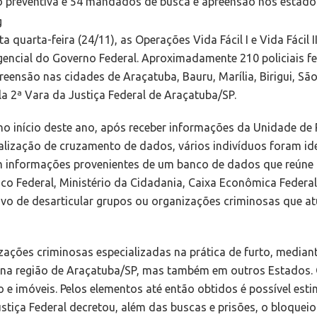
preventiva e 54 mandados de busca e apreensão nos estados
ta quarta-feira (24/11), as Operações Vida Fácil I e Vida Fáci
encial do Governo Federal. Aproximadamente 210 policiais 
eensão nas cidades de Araçatuba, Bauru, Marília, Birigui, Sã
 2ª Vara da Justiça Federal de Araçatuba/SP.
no início deste ano, após receber informações da Unidade de
alização de cruzamento de dados, vários indivíduos foram ide
m informações provenientes de um banco de dados que reúne 
blico Federal, Ministério da Cidadania, Caixa Econômica Federa
ivo de desarticular grupos ou organizações criminosas que a
ções criminosas especializadas na prática de furto, mediante
ó na região de Araçatuba/SP, mas também em outros Estados.
o e imóveis. Pelos elementos até então obtidos é possível est
ustiça Federal decretou, além das buscas e prisões, o bloquei