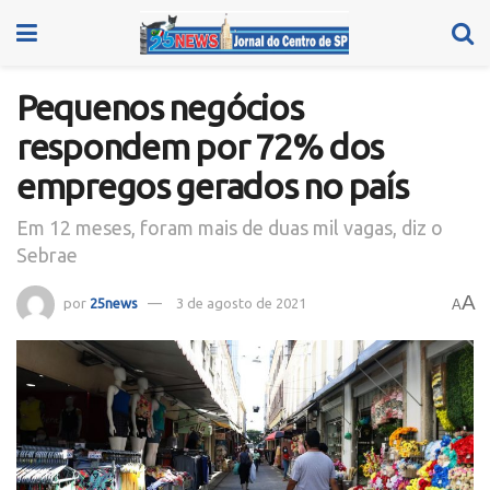
Pequenos negócios
respondem por 72% dos
empregos gerados no país
Em 12 meses, foram mais de duas mil vagas, diz o
Sebrae
A
por
25news
3 de agosto de 2021
A