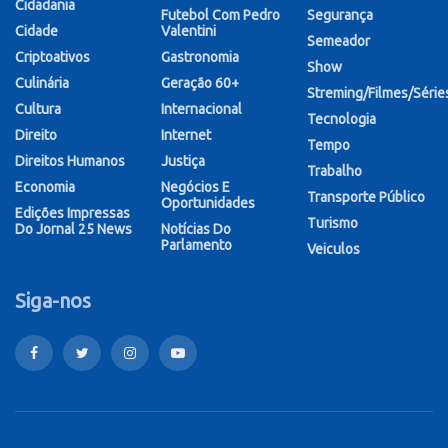
Cidadania
Futebol Com Pedro
Segurança
Cidade
Valentini
Semeador
Criptoativos
Gastronomia
Show
Culinária
Geração 60+
Streming/Filmes/Série
Cultura
Internacional
Tecnologia
Direito
Internet
Tempo
Direitos Humanos
Justiça
Trabalho
Economia
Negócios E
Transporte Público
Oportunidades
Edições Impressas
Turismo
Do Jornal 25 News
Notícias Do
Parlamento
Veiculos
Siga-nos