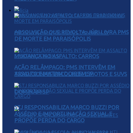
Polícia
ABSOLVIÇÃO QUE REVOLTA: JÚRI LIVRA PMS
DE MORTE EM PARAISÓPOLIS
MUDANÇA NO ASFALTO: CARROS
AÇÃO RELÂMPAGO: PMS INTERVÊM EM
ASSALTO E MATAM DOIS EM SP
TRADICIONAIS ENCOLHEM E MOTOS E SUVS
DOMINAM SP
STJ RESPONSABILIZA MARCO BUZZI POR
ASSÉDIO E IMPORTUNAÇÃO SEXUAL E
PROPÕE PERDA DO CARGO