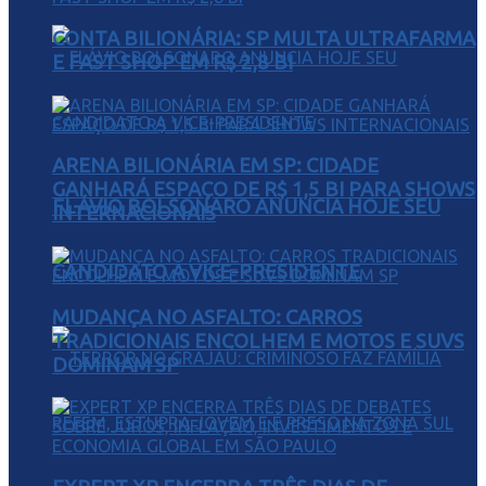
CONTA BILIONÁRIA: SP MULTA ULTRAFARMA
E FAST SHOP EM R$ 2,8 BI
ARENA BILIONÁRIA EM SP: CIDADE
GANHARÁ ESPAÇO DE R$ 1,5 BI PARA SHOWS
FLÁVIO BOLSONARO ANUNCIA HOJE SEU
INTERNACIONAIS
CANDIDATO A VICE-PRESIDENTE
MUDANÇA NO ASFALTO: CARROS
TRADICIONAIS ENCOLHEM E MOTOS E SUVS
DOMINAM SP