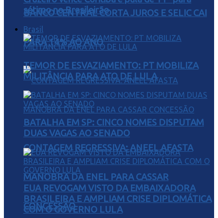
sétimo no Brasileirão
BANCO CENTRAL CORTA JUROS E SELIC CAI
Brasil
PARA 14% AO ANO
TEMOR DE ESVAZIAMENTO: PT MOBILIZA
MILITÂNCIA PARA ATO DE LULA
BATALHA EM SP: CINCO NOMES DISPUTAM
DUAS VAGAS AO SENADO
CONTAGEM REGRESSIVA: ANEEL AFASTA
MANOBRA DA ENEL PARA CASSAR
EUA REVOGAM VISTO DA EMBAIXADORA
BRASILEIRA E AMPLIAM CRISE DIPLOMÁTICA
CONCESSÃO
COM O GOVERNO LULA