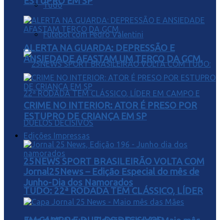
ESTUPRO EM SP
Tudo
Futebol com Pedro Valentini
ALERTA NA GUARDA: DEPRESSÃO E
ANSIEDADE AFASTAM UM TERÇO DA GCM.
CRIME NO INTERIOR: ATOR É PRESO POR
ESTUPRO DE CRIANÇA EM SP
Edições Impressas
25NEWS SPORT BRASILEIRÃO VOLTA COM
Jornal25News – Edição Especial do mês de
Junho-Dia dos Namorados
TUDO: 22ª RODADA TEM CLÁSSICO, LÍDER