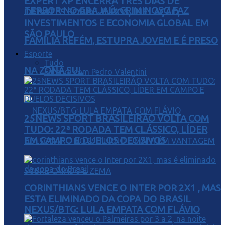
EXPERT XP ENCERRA TRÊS DIAS DE
TERROR NO GRAJAÚ: CRIMINOSO FAZ
DEBATES SOBRE JUROS, INFLAÇÃO,
INVESTIMENTOS E ECONOMIA GLOBAL EM
SÃO PAULO
FAMÍLIA REFÉM, ESTUPRA JOVEM E É PRESO
Esporte
Tudo
NA ZONA SUL
Futebol com Pedro Valentini
25NEWS SPORT BRASILEIRÃO VOLTA COM
TUDO: 22ª RODADA TEM CLÁSSICO, LÍDER
EM CAMPO E DUELOS DECISIVOS
CORINTHIANS VENCE O INTER POR 2X1 , MAS
ESTA ELIMINADO DA COPA DO BRASIL
NEXUS/BTG: LULA EMPATA COM FLÁVIO