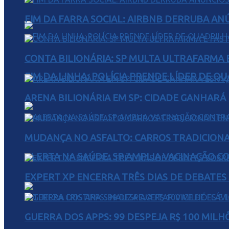
FIM DA FARRA SOCIAL: AIRBNB DERRUBA AN
CONTA BILIONÁRIA: SP MULTA ULTRAFARMA E 
FIM DA LINHA: POLÍCIA PRENDE LÍDER DE Q
ARENA BILIONÁRIA EM SP: CIDADE GANHARÁ 
MUDANÇA NO ASFALTO: CARROS TRADICIONA
ALERTA NA SAÚDE: SP AMPLIA VACINAÇÃO C
EXPERT XP ENCERRA TRÊS DIAS DE DEBATES
GUERRA DOS APPS: 99 DESPEJA R$ 100 MILH