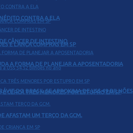
INÉDITO CONTRA A ELA
 DE CÂNCER DE INTESTINO
ÕES E LANÇA COMPRAS EM SP
UDA A FORMA DE PLANEJAR A APOSENTADORIA
ÁVIT DO BRASIL SE APROXIMA DE US$ 49 BILHÕES
O E CERCA TRÊS MENORES POR ESTUPRO EM SP
DE AFASTAM UM TERÇO DA GCM.