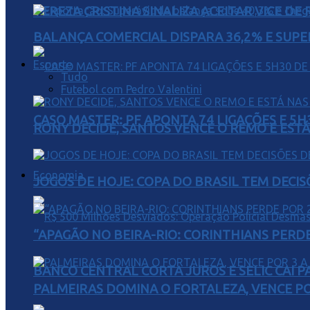
TEREZA CRISTINA SINALIZA ACEITAR VICE D
BALANÇA COMERCIAL DISPARA 36,2% E SUPER
Esporte
Tudo
Futebol com Pedro Valentini
CASO MASTER: PF APONTA 74 LIGAÇÕES E 5
RONY DECIDE, SANTOS VENCE O REMO E EST
Economia
JOGOS DE HOJE: COPA DO BRASIL TEM DECIS
“APAGÃO NO BEIRA-RIO: CORINTHIANS PERDE 
BANCO CENTRAL CORTA JUROS E SELIC CAI 
PALMEIRAS DOMINA O FORTALEZA, VENCE POR