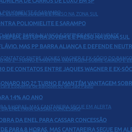
UADRILHA DE CARROS DE LUXO EM SP
ONTRA POLIOMIELITE E SARAMPO
 REFÉM, ESTUPRA JOVEM E É PRESO NA ZONA SUL
E FLÁVIO, MAS PP BARRA ALIANÇA E DEFENDE NEUT
H30 DE CONTATOS ENTRE JAQUES WAGNER E EX-SÓ
SONARO NO 2º TURNO E MANTÉM VANTAGEM SOBR
PARA 14% AO ANO
OBRA DA ENEL PARA CASSAR CONCESSÃO
EDE PARA 8 HORAS, MAS CANTAREIRA SEGUE EM AL