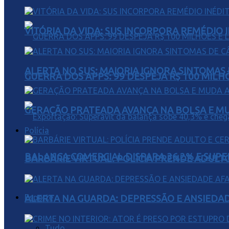
VITÓRIA DA VIDA: SUS INCORPORA REMÉDIO 
ALERTA NO SUS: MAIORIA IGNORA SINTOMAS
GUERRA DOS APPS: 99 DESPEJA R$ 100 MILH
GERAÇÃO PRATEADA AVANÇA NA BOLSA E M
Polícia
BALANÇA COMERCIAL DISPARA 36,2% E SUPER
BARBÁRIE VIRTUAL: POLÍCIA PRENDE ADULT
Esporte
ALERTA NA GUARDA: DEPRESSÃO E ANSIEDA
Tudo