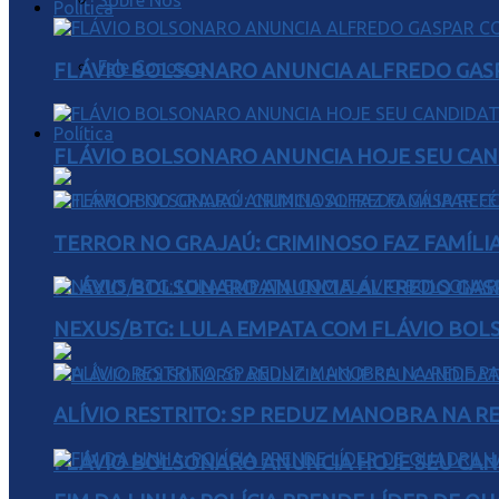
Sobre Nós
Política
Fale Conosco
FLÁVIO BOLSONARO ANUNCIA ALFREDO GASP
Política
FLÁVIO BOLSONARO ANUNCIA HOJE SEU CAN
TERROR NO GRAJAÚ: CRIMINOSO FAZ FAMÍLIA
FLÁVIO BOLSONARO ANUNCIA ALFREDO GASP
NEXUS/BTG: LULA EMPATA COM FLÁVIO BOL
ALÍVIO RESTRITO: SP REDUZ MANOBRA NA R
FLÁVIO BOLSONARO ANUNCIA HOJE SEU CAN