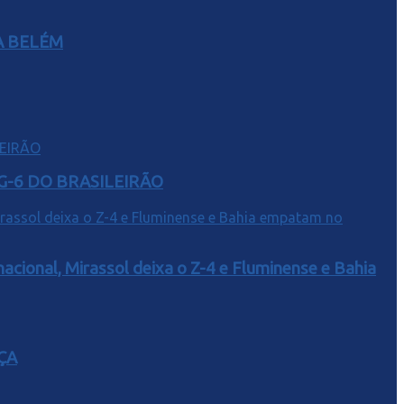
A BELÉM
G-6 DO BRASILEIRÃO
acional, Mirassol deixa o Z-4 e Fluminense e Bahia
ÇA