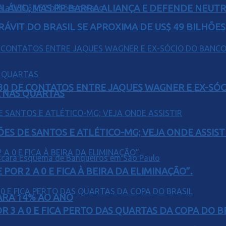
E FLÁVIO, MAS PP BARRA ALIANÇA E DEFENDE NEUT
ÁVIT DO BRASIL SE APROXIMA DE US$ 49 BILHÕES
H30 DE CONTATOS ENTRE JAQUES WAGNER E EX-SÓ
Á NAS QUARTAS
ÕES DE SANTOS E ATLÉTICO-MG; VEJA ONDE ASSIST
POR 2 A 0 E FICA À BEIRA DA ELIMINAÇÃO”.
PARA 14% AO ANO
 3 A 0 E FICA PERTO DAS QUARTAS DA COPA DO B