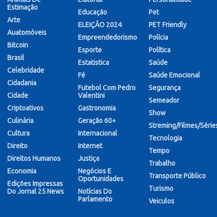
Estimação
Educação
Pet
Arte
ELEIÇÃO 2024
PET Friendly
Auatomóveis
Empreendedorismo
Polícia
Bitcoin
Esporte
Política
Brasil
Estatistica
Saúde
Celebridade
Fé
Saúde Emocional
Cidadania
Futebol Com Pedro
Segurança
Cidade
Valentini
Semeador
Criptoativos
Gastronomia
Show
Culinária
Geração 60+
Streming/Filmes/Série
Cultura
Internacional
Tecnologia
Direito
Internet
Tempo
Direitos Humanos
Justiça
Trabalho
Economia
Negócios E
Transporte Público
Oportunidades
Edições Impressas
Turismo
Do Jornal 25 News
Notícias Do
Parlamento
Veiculos