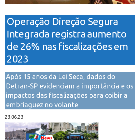
Operação Direção Segura
Integrada registra aumento
de 26% nas fiscalizações em
2023
Após 15 anos da Lei Seca, dados do
Detran-SP evidenciam a importância e os
impactos das fiscalizações para coibir a
embriaguez no volante
23.06.23