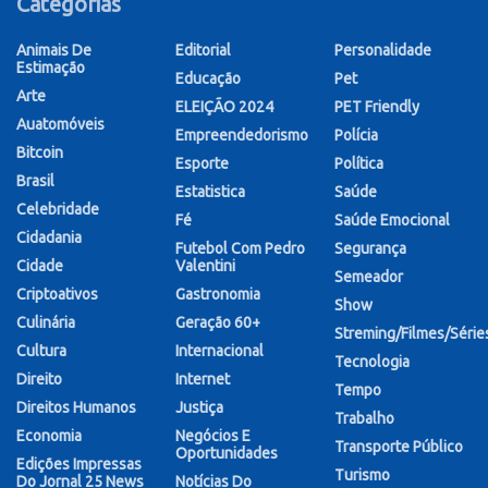
Categorias
Animais De
Editorial
Personalidade
Estimação
Educação
Pet
Arte
ELEIÇÃO 2024
PET Friendly
Auatomóveis
Empreendedorismo
Polícia
Bitcoin
Esporte
Política
Brasil
Estatistica
Saúde
Celebridade
Fé
Saúde Emocional
Cidadania
Futebol Com Pedro
Segurança
Cidade
Valentini
Semeador
Criptoativos
Gastronomia
Show
Culinária
Geração 60+
Streming/Filmes/Série
Cultura
Internacional
Tecnologia
Direito
Internet
Tempo
Direitos Humanos
Justiça
Trabalho
Economia
Negócios E
Transporte Público
Oportunidades
Edições Impressas
Turismo
Do Jornal 25 News
Notícias Do