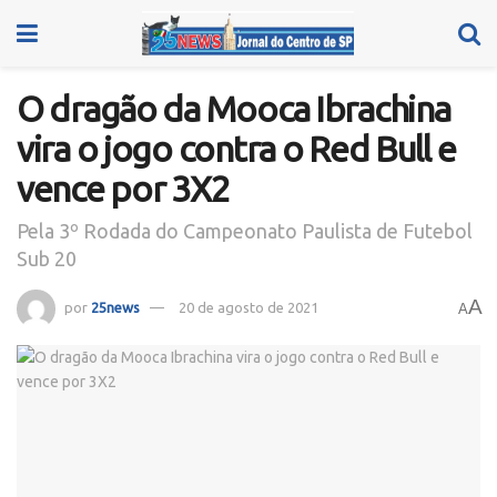
O dragão da Mooca Ibrachina
vira o jogo contra o Red Bull e
vence por 3X2
Pela 3º Rodada do Campeonato Paulista de Futebol
Sub 20
A
por
25news
20 de agosto de 2021
A