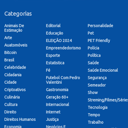
Categorias
Animais De
Editorial
Personalidade
Estimação
Educação
Pet
Arte
ELEIÇÃO 2024
PET Friendly
Auatomóveis
Empreendedorismo
Polícia
Bitcoin
Esporte
Política
Brasil
Estatistica
Saúde
Celebridade
Fé
Saúde Emocional
Cidadania
Futebol Com Pedro
Segurança
Cidade
Valentini
Semeador
Criptoativos
Gastronomia
Show
Culinária
Geração 60+
Streming/Filmes/Série
Cultura
Internacional
Tecnologia
Direito
Internet
Tempo
Direitos Humanos
Justiça
Trabalho
Economia
Negócios E