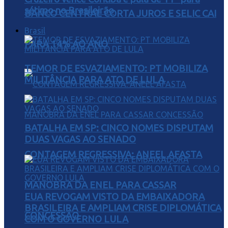
sétimo no Brasileirão
BANCO CENTRAL CORTA JUROS E SELIC CAI
Brasil
PARA 14% AO ANO
TEMOR DE ESVAZIAMENTO: PT MOBILIZA
MILITÂNCIA PARA ATO DE LULA
BATALHA EM SP: CINCO NOMES DISPUTAM
DUAS VAGAS AO SENADO
CONTAGEM REGRESSIVA: ANEEL AFASTA
MANOBRA DA ENEL PARA CASSAR
EUA REVOGAM VISTO DA EMBAIXADORA
BRASILEIRA E AMPLIAM CRISE DIPLOMÁTICA
CONCESSÃO
COM O GOVERNO LULA