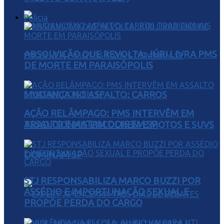
Polícia
ABSOLVIÇÃO QUE REVOLTA: JÚRI LIVRA PMS
DE MORTE EM PARAISÓPOLIS
MUDANÇA NO ASFALTO: CARROS
AÇÃO RELÂMPAGO: PMS INTERVÊM EM
ASSALTO E MATAM DOIS EM SP
TRADICIONAIS ENCOLHEM E MOTOS E SUVS
DOMINAM SP
STJ RESPONSABILIZA MARCO BUZZI POR
ASSÉDIO E IMPORTUNAÇÃO SEXUAL E
PROPÕE PERDA DO CARGO