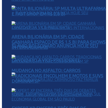
CONTA BILIONÁRIA: SP MULTA ULTRAFARMA
E FAST SHOP EM R$ 2,8 BI
ARENA BILIONÁRIA EM SP: CIDADE
GANHARÁ ESPAÇO DE R$ 1,5 BI PARA SHOWS
FLÁVIO BOLSONARO ANUNCIA HOJE SEU
INTERNACIONAIS
CANDIDATO A VICE-PRESIDENTE
MUDANÇA NO ASFALTO: CARROS
TRADICIONAIS ENCOLHEM E MOTOS E SUVS
DOMINAM SP