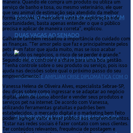
maneira. Quando ele compra um produto ou utiliza um
serviço de banho e tosa, ou mesmo veterinário, ele quer
que seu animal de estimação seja atendido da melhor
BATALHA EM SP: CINCO NOMES DISPUTAM
forma possível. O mercado é vasto de exploração e de
oportunidades, basta apenas entender o que o público
precisa e aplicar de maneira correta”, explicou.
DUAS VAGAS AO SENADO
Galharde também ressaltou a importância do cuidado com
as finanças. “Ter amor pelo que faz e principalmente pelos
pets é um fator que ajuda muito, mas se isso acabar
ofuscando os negócios, o risco de se perder é grande.”
Segundo ele, o controle é a chave para uma boa gestão.
“Tenha controle sobre o seu produto ou serviço, pois isso
ajuda nas decisões sobre qual o próximo passo do seu
empreendimento.”
Vanessa Helena de Oliveira Alves, especialista Sebrae-SP,
deu dicas sobre como ingressar e se adaptar ao negócio
digital, além de como abordar e vender seus produtos e
serviços pet na internet. De acordo com Vanessa,
utilizando ferramentas gratuitas e padrões bem
estabelecidos, o mercado digital e o marketing bem feito
EUA REVOGAM VISTO DA EMBAIXADORA
podem agregar valor e levar público aos empreendimentos.
“Estar nas redes sociais é fazer contato com seus clientes.
Ter conteúdos relevantes, frequência de postagem e