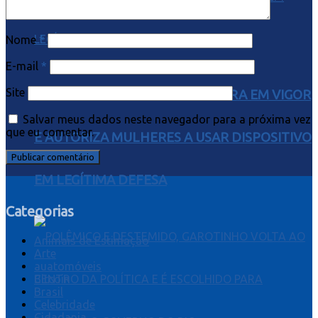
Nome
*
E-mail
*
Site
LEI DO SPRAY DE PIMENTA ENTRA EM VIGOR
Salvar meus dados neste navegador para a próxima vez
que eu comentar.
E AUTORIZA MULHERES A USAR DISPOSITIVO
EM LEGÍTIMA DEFESA
Categorias
Animais de Estimação
Arte
auatomóveis
Bitcoin
Brasil
Celebridade
Cidadania