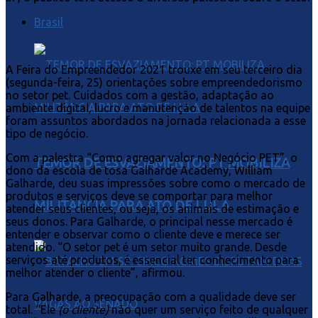
Brasil
A Feira do Empreendedor 2021 trouxe em seu terceiro dia
(segunda-feira, 25) orientações sobre empreendedorismo
no setor pet. Cuidados com a gestão, adaptação ao
ambiente digital, lucro e manutenção de talentos na equipe
foram assuntos abordados na jornada relacionada a esse
tipo de negócio.
Com a palestra “Como agregar valor no Negócio PET”, o
TEMOR DE ESVAZIAMENTO: PT MOBILIZA
dono da escola de tosa Galharde Academy, William
Galharde, deu suas impressões sobre como o mercado de
produtos e serviços deve se comportar para melhor
MILITÂNCIA PARA ATO DE LULA
atender seus clientes, ou seja, os animais de estimação e
seus donos. Para Galharde, o principal nesse mercado é
entender e observar como o cliente deve e merece ser
atendido. “O setor pet é um setor muito grande. Desde
serviços até produtos, é essencial ter conhecimento para
melhor atender o cliente”, afirmou.
Para Galharde, a preocupação com a qualidade deve ser
total. “Ele
(o cliente)
não quer um serviço feito de qualquer