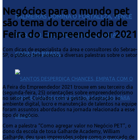
Negócios para o mundo pet
PALMEIRAS DOMINA O FORTALEZA, VENCE
são tema do terceiro dia de
Feira do Empreendedor 2021
POR 3 A 0 E FICA PERTO DAS QUARTAS DA
Com dicas de especialista da área e consultores do Sebrae-
COPA DO BRASIL
SP, o público teve acesso a diversas palestras sobre o setor
A Feira do Empreendedor 2021 trouxe em seu terceiro dia
(segunda-feira, 25) orientações sobre empreendedorismo
no setor pet. Cuidados com a gestão, adaptação ao
ambiente digital, lucro e manutenção de talentos na equipe
foram assuntos abordados na jornada relacionada a esse
tipo de negócio.
Com a palestra “Como agregar valor no Negócio PET”, o
dono da escola de tosa Galharde Academy, William
Galharde, deu suas impressões sobre como o mercado de