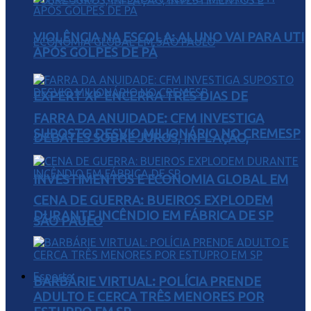
VIOLÊNCIA NA ESCOLA: ALUNO VAI PARA UTI
APÓS GOLPES DE PÁ
EXPERT XP ENCERRA TRÊS DIAS DE
FARRA DA ANUIDADE: CFM INVESTIGA
SUPOSTO DESVIO MILIONÁRIO NO CREMESP
DEBATES SOBRE JUROS, INFLAÇÃO,
INVESTIMENTOS E ECONOMIA GLOBAL EM
CENA DE GUERRA: BUEIROS EXPLODEM
DURANTE INCÊNDIO EM FÁBRICA DE SP
SÃO PAULO
Esporte
BARBÁRIE VIRTUAL: POLÍCIA PRENDE
ADULTO E CERCA TRÊS MENORES POR