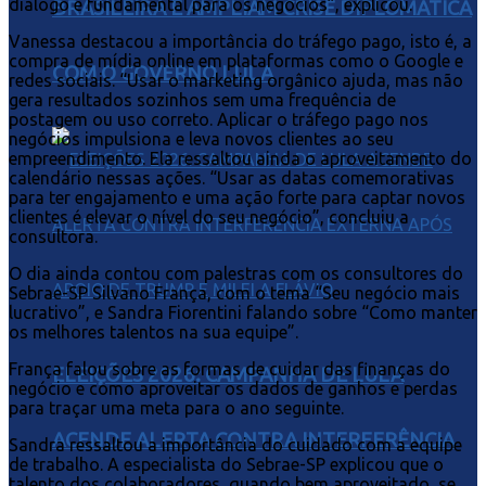
diálogo é fundamental para os negócios”, explicou.
BRASILEIRA E AMPLIAM CRISE DIPLOMÁTICA
Vanessa destacou a importância do tráfego pago, isto é, a
compra de mídia online em plataformas como o Google e
COM O GOVERNO LULA
redes sociais. “Usar o marketing orgânico ajuda, mas não
gera resultados sozinhos sem uma frequência de
postagem ou uso correto. Aplicar o tráfego pago nos
negócios impulsiona e leva novos clientes ao seu
empreendimento. Ela ressaltou ainda o aproveitamento do
calendário nessas ações. “Usar as datas comemorativas
para ter engajamento e uma ação forte para captar novos
clientes é elevar o nível do seu negócio”, concluiu a
consultora.
O dia ainda contou com palestras com os consultores do
Sebrae-SP Silvano França, com o tema “Seu negócio mais
lucrativo”, e Sandra Fiorentini falando sobre “Como manter
os melhores talentos na sua equipe”.
França falou sobre as formas de cuidar das finanças do
ELEIÇÕES 2026: CAMPANHA DE LULA
negócio e como aproveitar os dados de ganhos e perdas
para traçar uma meta para o ano seguinte.
ACENDE ALERTA CONTRA INTERFERÊNCIA
Sandra ressaltou a importância do cuidado com a equipe
de trabalho. A especialista do Sebrae-SP explicou que o
talento dos colaboradores, quando bem aproveitado, se