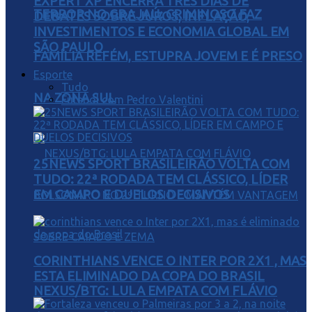
EXPERT XP ENCERRA TRÊS DIAS DE
TERROR NO GRAJAÚ: CRIMINOSO FAZ
DEBATES SOBRE JUROS, INFLAÇÃO,
INVESTIMENTOS E ECONOMIA GLOBAL EM
SÃO PAULO
FAMÍLIA REFÉM, ESTUPRA JOVEM E É PRESO
Esporte
Tudo
NA ZONA SUL
Futebol com Pedro Valentini
25NEWS SPORT BRASILEIRÃO VOLTA COM
TUDO: 22ª RODADA TEM CLÁSSICO, LÍDER
EM CAMPO E DUELOS DECISIVOS
CORINTHIANS VENCE O INTER POR 2X1 , MAS
ESTA ELIMINADO DA COPA DO BRASIL
NEXUS/BTG: LULA EMPATA COM FLÁVIO