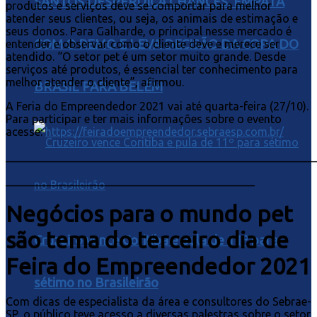
SANTOS DESPERDIÇA CHANCES, EMPATA
produtos e serviços deve se comportar para melhor
atender seus clientes, ou seja, os animais de estimação e
seus donos. Para Galharde, o principal nesse mercado é
COM O REMO E LEVA DECISÃO DA COPA DO
entender e observar como o cliente deve e merece ser
atendido. “O setor pet é um setor muito grande. Desde
serviços até produtos, é essencial ter conhecimento para
melhor atender o cliente”, afirmou.
BRASIL PARA BELÉM
A Feria do Empreendedor 2021 vai até quarta-feira (27/10).
Para participar e ter mais informações sobre o evento
acesse:
https://feiradoempreendedor.sebraesp.com.br/
_______________________________________________________
____________________________________________
Negócios para o mundo pet
são tema do terceiro dia de
Cruzeiro vence Coritiba e pula de 11º para
Feira do Empreendedor 2021
sétimo no Brasileirão
Com dicas de especialista da área e consultores do Sebrae-
SP, o público teve acesso a diversas palestras sobre o setor