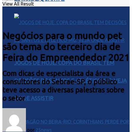
View All Result
Negócios para o mundo pet
são tema do terceiro dia de
Feira do Empreendedor 2021
JOGOS DE HOJE: COPA DO BRASIL TEM
Com dicas de especialista da área e
DECISÕES DE SANTOS E ATLÉTICO-MG; VEJA
consultores do Sebrae-SP, o público
teve acesso a diversas palestras sobre
o setor
ONDE ASSISTIR
por
25news