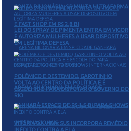
CONTA BILIONÁRIA: SP MULTA ULTRAFARMA
E FAST SHOP EM R$ 2,8 BI
LEI DO SPRAY DE PIMENTA ENTRA EM VIGOR
E AUTORIZA MULHERES A USAR DISPOSITIVO
EM LEGÍTIMA DEFESA
POLÊMICO E DESTEMIDO, GAROTINHO
VOLTA AO CENTRO DA POLÍTICA E É
ARENA BILIONÁRIA EM SP: CIDADE
ESCOLHIDO PARA DISPUTAR O GOVERNO DO
RIO
GANHARÁ ESPAÇO DE R$ 1,5 BI PARA SHOWS
INTERNACIONAIS
VITÓRIA DA VIDA: SUS INCORPORA REMÉDIO
INÉDITO CONTRA A ELA