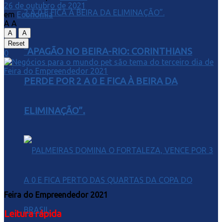
26 de outubro de 2021
em
Economia
A
A
A
A
Reset
“APAGÃO NO BEIRA-RIO: CORINTHIANS
0
PERDE POR 2 A 0 E FICA À BEIRA DA
ELIMINAÇÃO”.
Feira do Empreendedor 2021
Leitura rápida