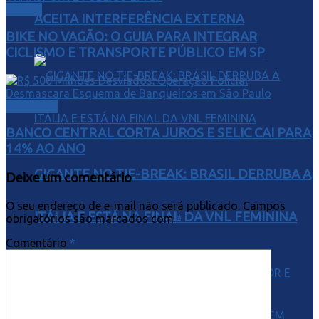
Cidade
ACEITA INTERFERÊNCIA EXTERNA
BIKE NO VAGÃO: O GUIA PARA INTEGRAR
CICLISMO E TRANSPORTE PÚBLICO EM SP
Economia
BANCO CENTRAL CORTA JUROS E SELIC CAI PARA
14% AO ANO
GIGANTE NO TIE-BREAK: BRASIL DERRUBA A
Deixe um comentário
O seu endereço de e-mail não será publicado.
Campos
ITÁLIA E ESTÁ NA FINAL DA VNL FEMININA
obrigatórios são marcados com
*
Comentário
*