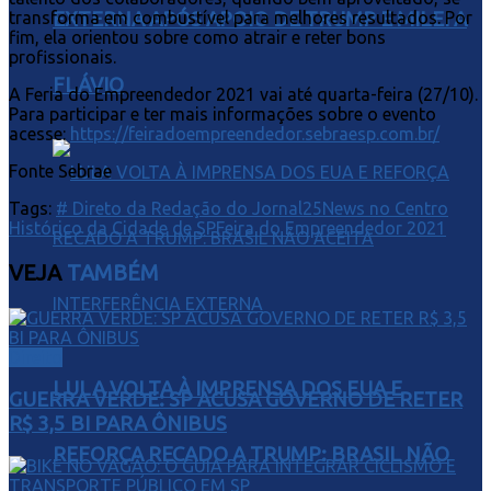
EXTERNA APÓS APOIO DE TRUMP E MILEI A
transforma em combustível para melhores resultados. Por
fim, ela orientou sobre como atrair e reter bons
profissionais.
FLÁVIO
A Feria do Empreendedor 2021 vai até quarta-feira (27/10).
Para participar e ter mais informações sobre o evento
acesse:
https://feiradoempreendedor.sebraesp.com.br/
Fonte Sebrae
Tags:
# Direto da Redação do Jornal25News no Centro
Histórico da Cidade de SP
Feira do Empreendedor 2021
VEJA
TAMBÉM
Direito
LULA VOLTA À IMPRENSA DOS EUA E
GUERRA VERDE: SP ACUSA GOVERNO DE RETER
R$ 3,5 BI PARA ÔNIBUS
REFORÇA RECADO A TRUMP: BRASIL NÃO