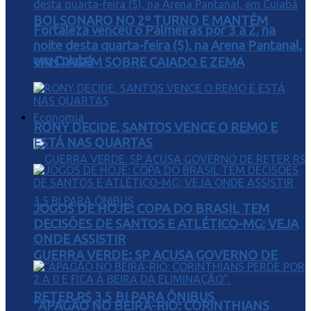
BOLSONARO NO 2º TURNO E MANTÉM
Fortaleza venceu o Palmeiras por 3 a 2, na
noite desta quarta-feira (5), na Arena Pantanal,
em Cuiabá
VANTAGEM SOBRE CAIADO E ZEMA
Economia
RONY DECIDE, SANTOS VENCE O REMO E
ESTÁ NAS QUARTAS
JOGOS DE HOJE: COPA DO BRASIL TEM
DECISÕES DE SANTOS E ATLÉTICO-MG; VEJA
ONDE ASSISTIR
GUERRA VERDE: SP ACUSA GOVERNO DE
RETER R$ 3,5 BI PARA ÔNIBUS
“APAGÃO NO BEIRA-RIO: CORINTHIANS