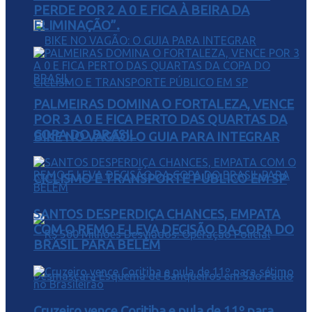
PERDE POR 2 A 0 E FICA À BEIRA DA
ELIMINAÇÃO”.
PALMEIRAS DOMINA O FORTALEZA, VENCE
POR 3 A 0 E FICA PERTO DAS QUARTAS DA
COPA DO BRASIL
BIKE NO VAGÃO: O GUIA PARA INTEGRAR
CICLISMO E TRANSPORTE PÚBLICO EM SP
SANTOS DESPERDIÇA CHANCES, EMPATA
COM O REMO E LEVA DECISÃO DA COPA DO
BRASIL PARA BELÉM
Cruzeiro vence Coritiba e pula de 11º para