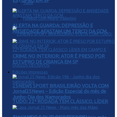
ESTUPRO EM SP
Tudo
Futebol com Pedro Valentini
ALERTA NA GUARDA: DEPRESSÃO E
ANSIEDADE AFASTAM UM TERÇO DA GCM.
CRIME NO INTERIOR: ATOR É PRESO POR
ESTUPRO DE CRIANÇA EM SP
Edições Impressas
25NEWS SPORT BRASILEIRÃO VOLTA COM
Jornal25News – Edição Especial do mês de
Junho-Dia dos Namorados
TUDO: 22ª RODADA TEM CLÁSSICO, LÍDER