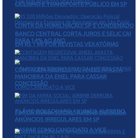
CICLISMO E TRANSPORTE PÚBLICO EM SP
CONTA DA HUMILHAÇÃO: SP É CONDENADO
BANCO CENTRAL CORTA JUROS E SELIC CAI
PARA 14% AO ANO
EM R$ 1 MI POR REVISTAS VEXATÓRIAS
CONTAGEM REGRESSIVA: ANEEL AFASTA
MANOBRA DA ENEL PARA CASSAR
CONCESSÃO
FLÁVIO BOLSONARO ANUNCIA ALFREDO
FIM DA FARRA SOCIAL: AIRBNB DERRUBA
ANÚNCIOS IRREGULARES EM SP
GASPAR COMO CANDIDATO A VICE