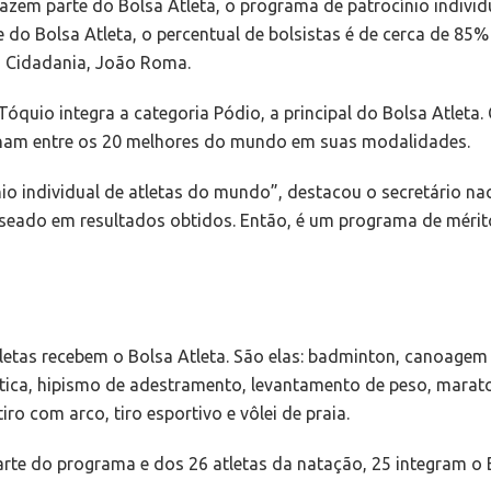
azem parte do Bolsa Atleta, o programa de patrocínio individ
 do Bolsa Atleta, o percentual de bolsistas é de cerca de 85%
a Cidadania, João Roma.
Tóquio integra a categoria Pódio, a principal do Bolsa Atleta.
ionam entre os 20 melhores do mundo em suas modalidades.
io individual de atletas do mundo”, destacou o secretário na
baseado em resultados obtidos. Então, é um programa de mérit
etas recebem o Bolsa Atleta. São elas: badminton, canoagem
ística, hipismo de adestramento, levantamento de peso, marato
ro com arco, tiro esportivo e vôlei de praia.
arte do programa e dos 26 atletas da natação, 25 integram o B