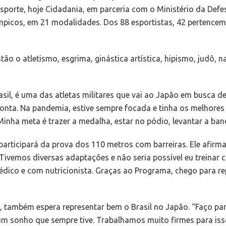
 Esporte, hoje Cidadania, em parceria com o Ministério da Def
mpicos, em 21 modalidades. Dos 88 esportistas, 42 pertencem 
tão o atletismo, esgrima, ginástica artística, hipismo, judô,
rasil, é uma das atletas militares que vai ao Japão em busca
pronta. Na pandemia, estive sempre focada e tinha os melhore
inha meta é trazer a medalha, estar no pódio, levantar a band
participará da prova dos 110 metros com barreiras. Ele afirm
ivemos diversas adaptações e não seria possível eu treinar
ico e com nutricionista. Graças ao Programa, chego para rep
ra, também espera representar bem o Brasil no Japão. “Faço p
um sonho que sempre tive. Trabalhamos muito firmes para is