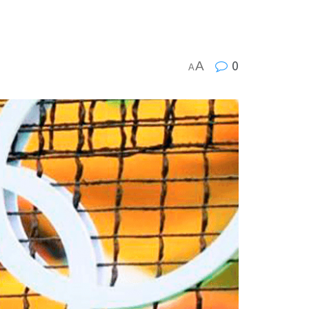
A
0
A