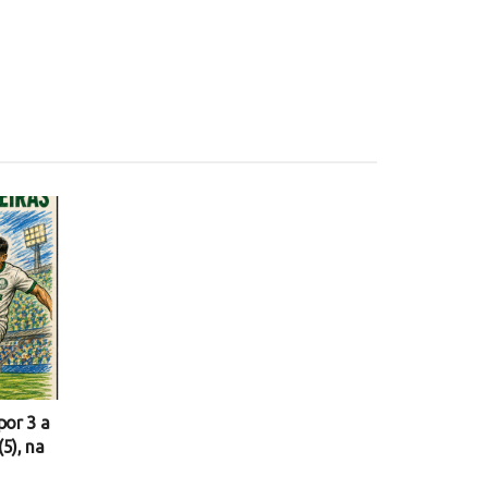
por 3 a
(5), na