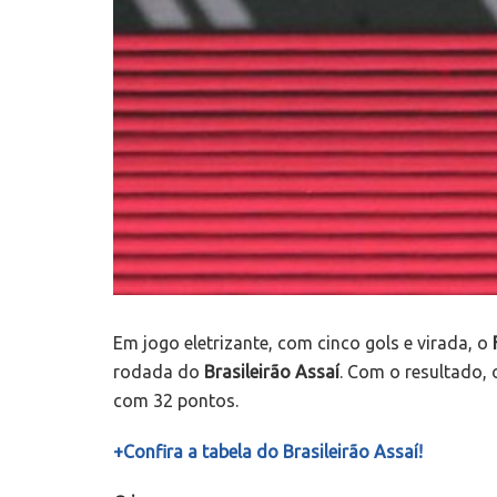
Em jogo eletrizante, com cinco gols e virada, o
rodada do
Brasileirão Assaí
. Com o resultado,
com 32 pontos.
+Confira a tabela do Brasileirão Assaí!