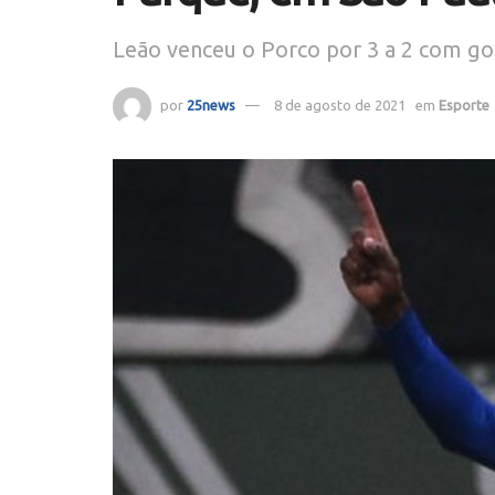
Leão venceu o Porco por 3 a 2 com go
por
25news
8 de agosto de 2021
em
Esporte