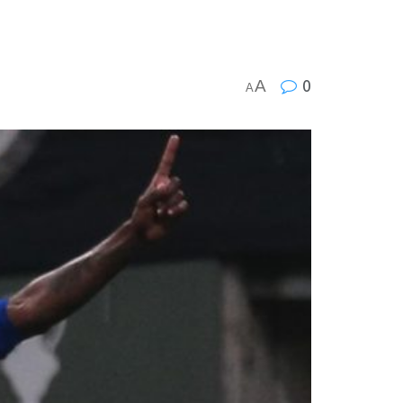
A
0
A