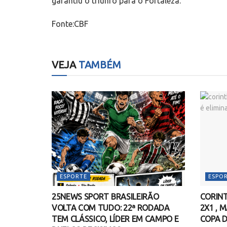
garantiu o triunfo para o Fortaleza.
Fonte:CBF
VEJA
TAMBÉM
ESPORTE
ESPO
25NEWS SPORT BRASILEIRÃO
CORINT
VOLTA COM TUDO: 22ª RODADA
2X1 , 
TEM CLÁSSICO, LÍDER EM CAMPO E
COPA D