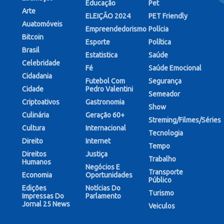
Educação
Pet
Arte
ELEIÇÃO 2024
PET Friendly
Auatomóveis
Empreendedorismo
Polícia
Bitcoin
Esporte
Política
Brasil
Estatistica
Saúde
Celebridade
Fé
Saúde Emocional
Cidadania
Futebol Com
Segurança
Cidade
Pedro Valentini
Semeador
Criptoativos
Gastronomia
Show
Culinária
Geração 60+
Streming/Filmes/Séries
Cultura
Internacional
Tecnologia
Direito
Internet
Tempo
Direitos
Justiça
Trabalho
Humanos
Negócios E
Transporte
Economia
Oportunidades
Público
Edições
Notícias Do
Turismo
Impressas Do
Parlamento
Jornal 25 News
Veiculos