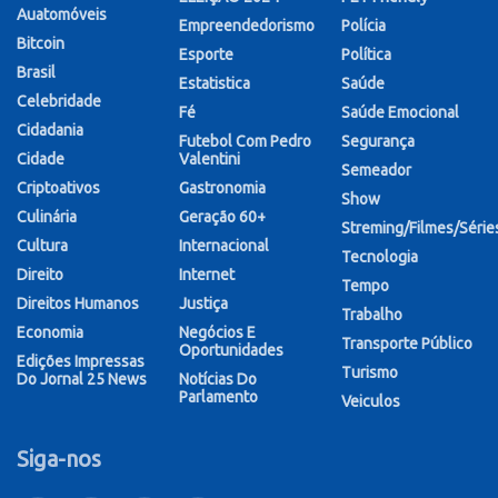
Auatomóveis
Empreendedorismo
Polícia
Bitcoin
Esporte
Política
Brasil
Estatistica
Saúde
Celebridade
Fé
Saúde Emocional
Cidadania
Futebol Com Pedro
Segurança
Cidade
Valentini
Semeador
Criptoativos
Gastronomia
Show
Culinária
Geração 60+
Streming/Filmes/Série
Cultura
Internacional
Tecnologia
Direito
Internet
Tempo
Direitos Humanos
Justiça
Trabalho
Economia
Negócios E
Transporte Público
Oportunidades
Edições Impressas
Turismo
Do Jornal 25 News
Notícias Do
Parlamento
Veiculos
Siga-nos