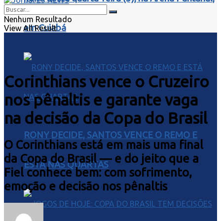
Nenhum Resultado
em Cuiabá
View All Result
Corinthians vence o Cruzeiro
nos pênaltis e garante vaga
na decisão da Copa do Brasil
RONY DECIDE, SANTOS VENCE O REMO E
O Corinthians está em mais uma final
da Copa do Brasil — e do jeito que a
ESTÁ NAS QUARTAS
Fiel conhece bem: com sofrimento,
emoção e decisão nos pênaltis