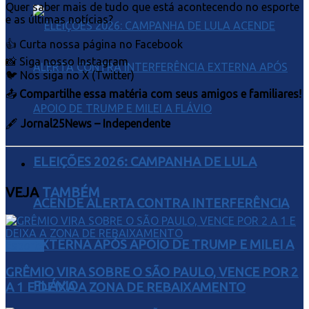
Quer saber mais de tudo que está acontecendo no esporte
e as últimas notícias?
👍 Curta nossa página no Facebook
📸 Siga nosso Instagram
🐦 Nos siga no X (Twitter)
📤
Compartilhe essa matéria com seus amigos e familiares!
🖋
Jornal25News – Independente
ELEIÇÕES 2026: CAMPANHA DE LULA
VEJA
TAMBÉM
ACENDE ALERTA CONTRA INTERFERÊNCIA
EXTERNA APÓS APOIO DE TRUMP E MILEI A
Esporte
GRÊMIO VIRA SOBRE O SÃO PAULO, VENCE POR 2
FLÁVIO
A 1 E DEIXA A ZONA DE REBAIXAMENTO