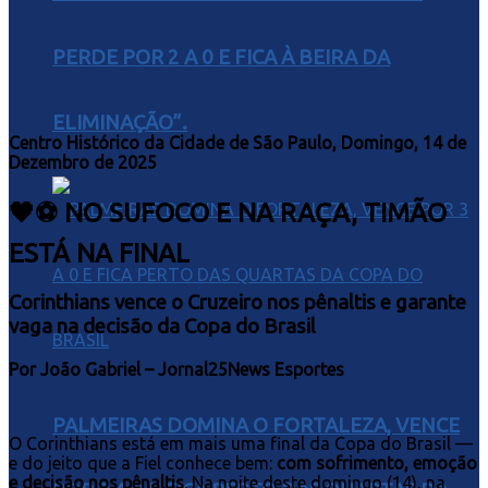
PERDE POR 2 A 0 E FICA À BEIRA DA
ELIMINAÇÃO”.
Centro Histórico da Cidade de São Paulo, Domingo, 14 de
Dezembro de 2025
🖤⚽ NO SUFOCO E NA RAÇA, TIMÃO
ESTÁ NA FINAL
Corinthians vence o Cruzeiro nos pênaltis e garante
vaga na decisão da Copa do Brasil
Por João Gabriel – Jornal25News Esportes
PALMEIRAS DOMINA O FORTALEZA, VENCE
O Corinthians está em mais uma final da Copa do Brasil —
e do jeito que a Fiel conhece bem:
com sofrimento, emoção
e decisão nos pênaltis
. Na noite deste domingo (14), na