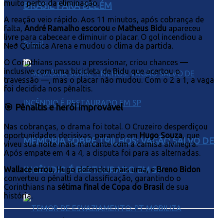
muito perto da eliminação.
BRASIL PARA BELÉM
A reação veio rápido. Aos 11 minutos, após cobrança de
falta,
André Ramalho escorou
e
Matheus Bidu
apareceu
livre para cabecear e diminuir o placar. O gol incendiou a
Brasil
Neo Química Arena e mudou o clima da partida.
O Corinthians passou a pressionar, criou chances —
inclusive com uma bicicleta de Bidu que acertou o
travessão —, mas o placar não mudou. Com o 2 a 1, a vaga
foi decidida nos pênaltis.
🎯 Pênaltis e herói improvável
Nas cobranças, o drama foi total. O Cruzeiro desperdiçou
oportunidades decisivas, parando em
Hugo Souza
, que
MEMÓRIA SOBRE TRILHOS: VAGÃO SALVO DE
viveu sua noite mais marcante com a camisa alvinegra.
Após empate em 4 a 4, a disputa foi para as alternadas.
INCÊNDIO É RESTAURADO EM SP
Wallace errou
, Hugo defendeu mais uma, e
Breno Bidon
converteu o pênalti da classificação, garantindo o
Corinthians na
sétima final de Copa do Brasil
de sua
história.