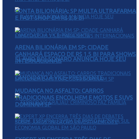
CONTA BILIONÁRIA: SP MULTA ULTRAFARMA
E FAST SHOP EM R$ 2,8 BI
ARENA BILIONÁRIA EM SP: CIDADE
GANHARÁ ESPAÇO DE R$ 1,5 BI PARA SHOWS
FLÁVIO BOLSONARO ANUNCIA HOJE SEU
INTERNACIONAIS
CANDIDATO A VICE-PRESIDENTE
MUDANÇA NO ASFALTO: CARROS
TRADICIONAIS ENCOLHEM E MOTOS E SUVS
DOMINAM SP