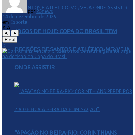
por
25news
14 de dezembro de 2025
em
Esporte
A
A
JOGOS DE HOJE: COPA DO BRASIL TEM
A
A
Reset
0
DECISÕES DE SANTOS E ATLÉTICO-MG; VEJA
ONDE ASSISTIR
“APAGÃO NO BEIRA-RIO: CORINTHIANS