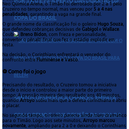
POR 3 A 0 E FICA PERTO DAS QUARTAS DA
Neo Química Arena, o Timão foi derrotado por 2 a 1 pelo
Cruzeiro no tempo normal, mas venceu por
5 a 4 nas
penalidades
, garantindo a vaga na grande final.
COPA DO BRASIL
O grande nome da classificação foi o goleiro
Hugo Souza
,
que defendeu cobranças decisivas de
Gabigol
e
Wallace
.
Coube a
Breno Bidon
, com frieza e personalidade,
converter o pênalti final que fez o estádio explodir em
festa.
Na decisão, o Corinthians enfrentará o vencedor do
confronto entre
Fluminense e Vasco
.
⚽ Como foi o jogo
Precisando do resultado, o Cruzeiro tomou a iniciativa
desde o início e controlou a maior parte do primeiro
tempo. A pressão mineira deu resultado aos 40 minutos,
SANTOS DESPERDIÇA CHANCES, EMPATA
quando
Arroyo
subiu mais que a defesa corinthiana e abriu
o placar.
COM O REMO E LEVA DECISÃO DA COPA DO
No segundo tempo, o roteiro parecia ainda mais dramático
para o Timão. Logo aos sete minutos,
Arroyo marcou
novamente
, ampliando para 2 a 0 e deixando o Corinthians