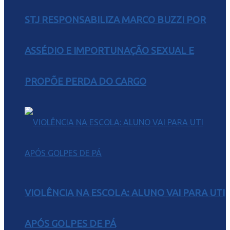
STJ RESPONSABILIZA MARCO BUZZI POR
ASSÉDIO E IMPORTUNAÇÃO SEXUAL E
PROPÕE PERDA DO CARGO
VIOLÊNCIA NA ESCOLA: ALUNO VAI PARA UTI
APÓS GOLPES DE PÁ