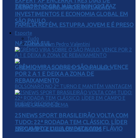
EXPERT XP ENCERRA TRÊS DIAS DE
TERROR NO GRAJAÚ: CRIMINOSO FAZ
DEBATES SOBRE JUROS, INFLAÇÃO,
INVESTIMENTOS E ECONOMIA GLOBAL EM
SÃO PAULO
FAMÍLIA REFÉM, ESTUPRA JOVEM E É PRESO
Esporte
Tudo
NA ZONA SUL
Futebol com Pedro Valentini
GRÊMIO VIRA SOBRE O SÃO PAULO, VENCE
POR 2 A 1 E DEIXA A ZONA DE
REBAIXAMENTO
25NEWS SPORT BRASILEIRÃO VOLTA COM
TUDO: 22ª RODADA TEM CLÁSSICO, LÍDER
NEXUS/BTG: LULA EMPATA COM FLÁVIO
EM CAMPO E DUELOS DECISIVOS