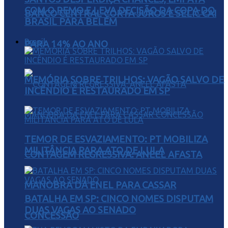
COM O REMO E LEVA DECISÃO DA COPA DO
BANCO CENTRAL CORTA JUROS E SELIC CAI
BRASIL PARA BELÉM
Brasil
PARA 14% AO ANO
MEMÓRIA SOBRE TRILHOS: VAGÃO SALVO DE
INCÊNDIO É RESTAURADO EM SP
TEMOR DE ESVAZIAMENTO: PT MOBILIZA
MILITÂNCIA PARA ATO DE LULA
CONTAGEM REGRESSIVA: ANEEL AFASTA
MANOBRA DA ENEL PARA CASSAR
BATALHA EM SP: CINCO NOMES DISPUTAM
DUAS VAGAS AO SENADO
CONCESSÃO