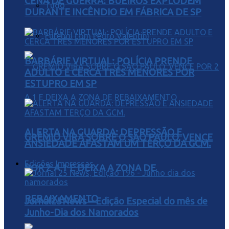
CENA DE GUERRA: BUEIROS EXPLODEM
Tudo
DURANTE INCÊNDIO EM FÁBRICA DE SP
Futebol com Pedro Valentini
BARBÁRIE VIRTUAL: POLÍCIA PRENDE
ADULTO E CERCA TRÊS MENORES POR
ESTUPRO EM SP
ALERTA NA GUARDA: DEPRESSÃO E
GRÊMIO VIRA SOBRE O SÃO PAULO, VENCE
ANSIEDADE AFASTAM UM TERÇO DA GCM.
Edições Impressas
POR 2 A 1 E DEIXA A ZONA DE
REBAIXAMENTO
Jornal25News – Edição Especial do mês de
Junho-Dia dos Namorados