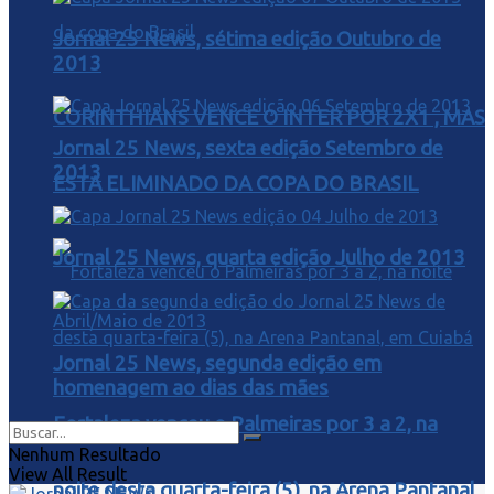
Jornal 25 News, sétima edição Outubro de
2013
CORINTHIANS VENCE O INTER POR 2X1 , MAS
Jornal 25 News, sexta edição Setembro de
2013
ESTA ELIMINADO DA COPA DO BRASIL
Jornal 25 News, quarta edição Julho de 2013
Jornal 25 News, segunda edição em
homenagem ao dias das mães
Fortaleza venceu o Palmeiras por 3 a 2, na
Nenhum Resultado
View All Result
noite desta quarta-feira (5), na Arena Pantanal,