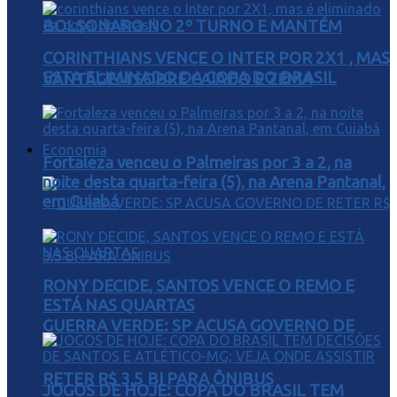
BOLSONARO NO 2º TURNO E MANTÉM
CORINTHIANS VENCE O INTER POR 2X1 , MAS
ESTA ELIMINADO DA COPA DO BRASIL
VANTAGEM SOBRE CAIADO E ZEMA
Economia
Fortaleza venceu o Palmeiras por 3 a 2, na
noite desta quarta-feira (5), na Arena Pantanal,
em Cuiabá
RONY DECIDE, SANTOS VENCE O REMO E
ESTÁ NAS QUARTAS
GUERRA VERDE: SP ACUSA GOVERNO DE
RETER R$ 3,5 BI PARA ÔNIBUS
JOGOS DE HOJE: COPA DO BRASIL TEM