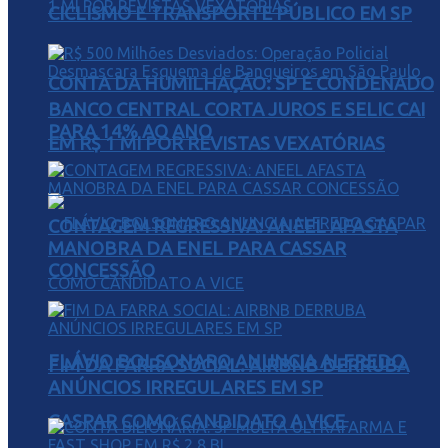
CICLISMO E TRANSPORTE PÚBLICO EM SP
CONTA DA HUMILHAÇÃO: SP É CONDENADO
BANCO CENTRAL CORTA JUROS E SELIC CAI
PARA 14% AO ANO
EM R$ 1 MI POR REVISTAS VEXATÓRIAS
CONTAGEM REGRESSIVA: ANEEL AFASTA
MANOBRA DA ENEL PARA CASSAR
CONCESSÃO
FLÁVIO BOLSONARO ANUNCIA ALFREDO
FIM DA FARRA SOCIAL: AIRBNB DERRUBA
ANÚNCIOS IRREGULARES EM SP
GASPAR COMO CANDIDATO A VICE