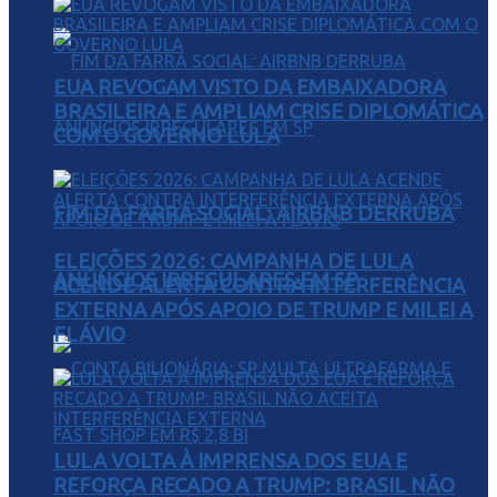
EUA REVOGAM VISTO DA EMBAIXADORA
BRASILEIRA E AMPLIAM CRISE DIPLOMÁTICA
COM O GOVERNO LULA
FIM DA FARRA SOCIAL: AIRBNB DERRUBA
ELEIÇÕES 2026: CAMPANHA DE LULA
ANÚNCIOS IRREGULARES EM SP
ACENDE ALERTA CONTRA INTERFERÊNCIA
EXTERNA APÓS APOIO DE TRUMP E MILEI A
FLÁVIO
LULA VOLTA À IMPRENSA DOS EUA E
REFORÇA RECADO A TRUMP: BRASIL NÃO