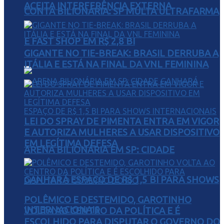
ACEITA INTERFERÊNCIA EXTERNA
CONTA BILIONÁRIA: SP MULTA ULTRAFARMA
E FAST SHOP EM R$ 2,8 BI
GIGANTE NO TIE-BREAK: BRASIL DERRUBA A
ITÁLIA E ESTÁ NA FINAL DA VNL FEMININA
LEI DO SPRAY DE PIMENTA ENTRA EM VIGOR
E AUTORIZA MULHERES A USAR DISPOSITIVO
EM LEGÍTIMA DEFESA
ARENA BILIONÁRIA EM SP: CIDADE
GANHARÁ ESPAÇO DE R$ 1,5 BI PARA SHOWS
POLÊMICO E DESTEMIDO, GAROTINHO
INTERNACIONAIS
VOLTA AO CENTRO DA POLÍTICA E É
ESCOLHIDO PARA DISPUTAR O GOVERNO DO