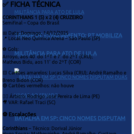
✅ FICHA TÉCNICA
CORINTHIANS 1 (5) x 2 (4) CRUZEIRO
Semifinal – Copa do Brasil
📅 Data: Domingo, 14/12/2025
TEMOR DE ESVAZIAMENTO: PT MOBILIZA
📍 Local: Neo Química Arena – São Paulo (SP)
⚽ Gols:
MILITÂNCIA PARA ATO DE LULA
Arroyo, aos 40’ do 1ºT e 7’ do 2ºT (CRU);
Matheus Bidu, aos 11’ do 2ºT (COR)
🟨 Cartões amarelos: Lucas Silva (CRU); André Ramalho e
Breno Bidon (COR)
🔴 Cartões vermelhos: não houve
👨‍⚖️ Árbitro: Rodrigo José Pereira de Lima (PE)
🎥 VAR: Rafael Traci (SC)
⚽ Escalações
BATALHA EM SP: CINCO NOMES DISPUTAM
Corinthians
– Técnico: Dorival Júnior
Hugo Souza; Matheuzinho, André Ramalho, Gustavo